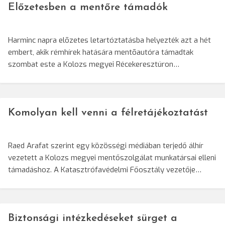
Előzetesben a mentőre támadók
Harminc napra elõzetes letartóztatásba helyezték azt a hét
embert, akik rémhírek hatására mentõautóra támadtak
szombat este a Kolozs megyei Récekeresztúron…
Komolyan kell venni a félretájékoztatást
Raed Arafat szerint egy közösségi médiában terjedő álhír
vezetett a Kolozs megyei mentőszolgálat munkatársai elleni
támadáshoz. A Katasztrófavédelmi Főosztály vezetője…
Biztonsági intézkedéseket sürget a