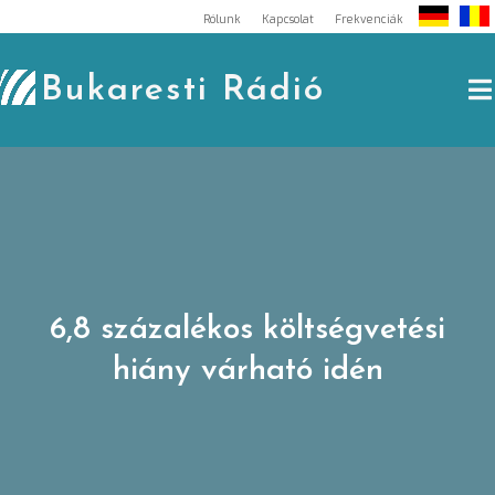
Skip
Rólunk
Kapcsolat
Frekvenciák
to
content
Bukaresti Rádió
6,8 százalékos költségvetési
hiány várható idén