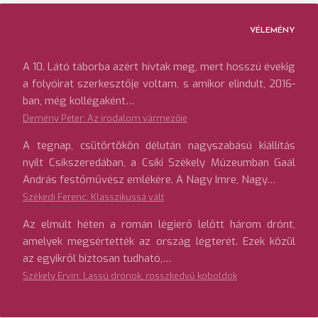
VÉLEMÉNY
A 10. Látó táborba azért hívtak meg, mert hosszú évekig
a folyóirat szerkesztője voltam, s amikor elindult, 2016-
ban, még kollégaként…
Demény Péter: Az irodalom vármezője
A tegnap, csütörtökön délután nagyszabású kiállítás
nyílt Csíkszeredában, a Csíki Székely Múzeumban Gaál
András festőművész emlékére. A Nagy Imre, Nagy…
Székedi Ferenc: Klasszikussá vált
Az elmúlt héten a román légierő lelőtt három drónt,
amelyek megsértették az ország légterét. Ezek közül
az egyikről biztosan tudható,…
Székely Ervin: Lassú drónok, rosszkedvű koboldok