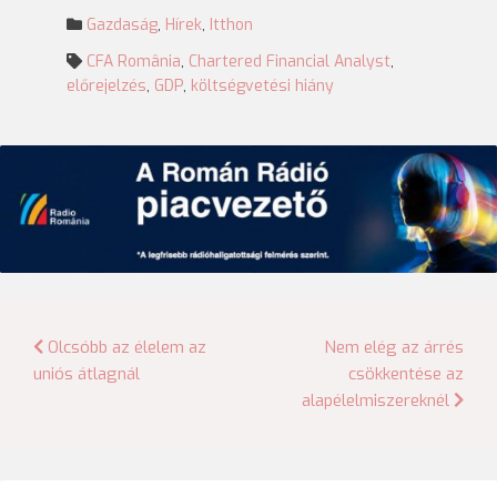
Gazdaság
,
Hírek
,
Itthon
CFA România
,
Chartered Financial Analyst
,
előrejelzés
,
GDP
,
költségvetési hiány
Bejegyzés
Olcsóbb az élelem az
Nem elég az árrés
uniós átlagnál
csökkentése az
navigáció
alapélelmiszereknél