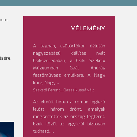
ment
VÉLEMÉNY
A tegnap, csütörtökön délután
nagyszabású kiállítás nyílt
ésére.
Csíkszeredában, a Csíki Székely
Múzeumban Gaál András
festőművész emlékére. A Nagy
Imre, Nagy…
Székedi Ferenc: Klasszikussá vált
Az elmúlt héten a román légierő
lelőtt három drónt, amelyek
megsértették az ország légterét.
Ezek közül az egyikről biztosan
tudható,…