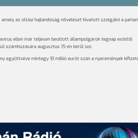
t, amely az oltási hajlandóság növelését hivatott szolgálni a parla
avírus ellen már teljesen beoltott állampolgárok tegnap estétől
első számhúzására augusztus 15-én kerül sor.
y együttvéve mintegy 10 millió eurót szán a nyeremények kifizet