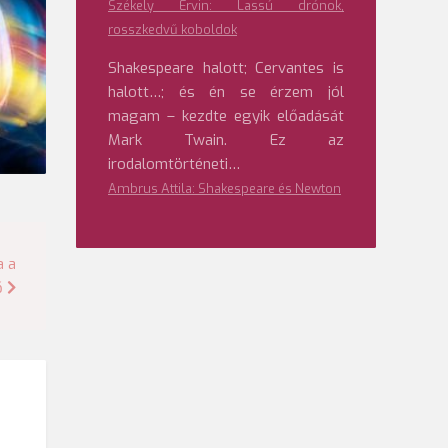
Székely Ervin: Lassú drónok,
rosszkedvű koboldok
Shakespeare halott; Cervantes is
halott…; és én se érzem jól
magam – kezdte egyik előadását
Mark Twain. Ez az
irodalomtörténeti…
Ambrus Attila: Shakespeare és Newton
a a
ő