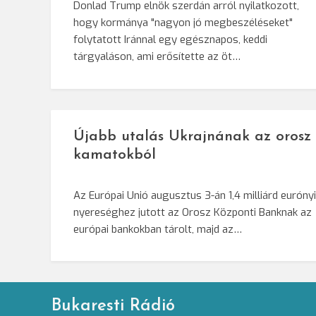
Donlad Trump elnök szerdán arról nyilatkozott,
hogy kormánya "nagyon jó megbeszéléseket"
folytatott Iránnal egy egésznapos, keddi
tárgyaláson, ami erősítette az öt…
Újabb utalás Ukrajnának az orosz
kamatokból
Az Európai Unió augusztus 3-án 1,4 milliárd eurónyi
nyereséghez jutott az Orosz Központi Banknak az
európai bankokban tárolt, majd az…
Bukaresti Rádió