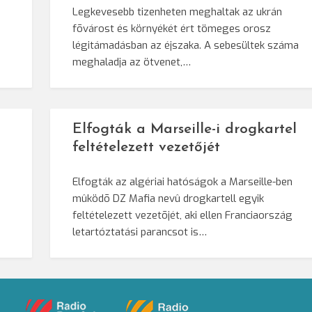
Legkevesebb tizenheten meghaltak az ukrán
fõvárost és környékét ért tömeges orosz
légitámadásban az éjszaka. A sebesültek száma
meghaladja az ötvenet,…
Elfogták a Marseille-i drogkartel
feltételezett vezetőjét
Elfogták az algériai hatóságok a Marseille-ben
mûködõ DZ Mafia nevû drogkartell egyik
feltételezett vezetõjét, aki ellen Franciaország
letartóztatási parancsot is…