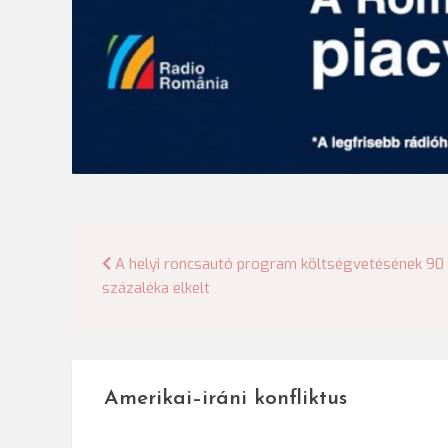
Bejegyzés
A helyi roncsautó program költségvetésének 90
százaléka elkelt
navigáció
Amerikai–iráni konfliktus