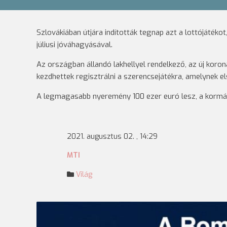
Szlovákiában útjára indították tegnap azt a lottójátéko
júliusi jóváhagyásával.
Az országban állandó lakhellyel rendelkező, az új koron
kezdhettek regisztrálni a szerencsejátékra, amelynek 
A legmagasabb nyeremény 100 ezer euró lesz, a kormán
2021. augusztus 02. , 14:29
MTI
Világ