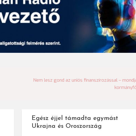
Nem lesz gond az uniós finanszírozással – mondj
kormányf
Egész éjjel támadta egymást
Ukrajna és Oroszország