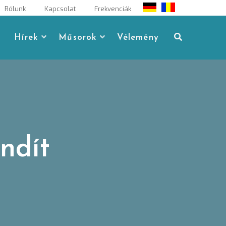
Rólunk
Kapcsolat
Frekvenciák
Hírek
Műsorok
Vélemény
indít