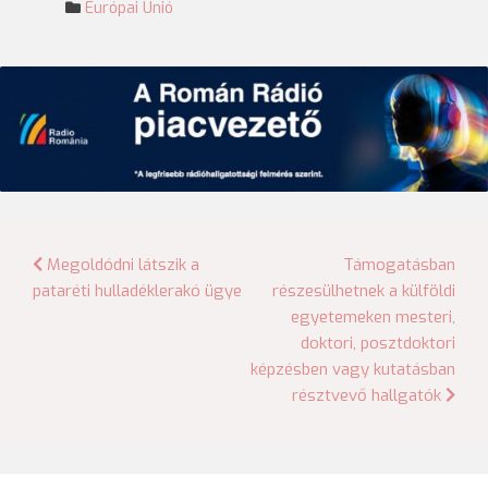
Európai Unió
Bejegyzés
Megoldódni látszik a
Támogatásban
pataréti hulladéklerakó ügye
részesülhetnek a külföldi
navigáció
egyetemeken mesteri,
doktori, posztdoktori
képzésben vagy kutatásban
résztvevő hallgatók