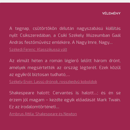
VÉLEMÉNY
A tegnap, csütörtökön délután nagyszabású kiállítás
nyílt Csíkszeredában, a Csíki Székely Múzeumban Gaál
András festőművész emlékére. A Nagy Imre, Nagy…
Székedi Ferenc: Klasszikussá vált
Az elmúlt héten a román légierő lelőtt három drónt,
amelyek megsértették az ország légterét. Ezek közül
az egyikről biztosan tudható,…
Székely Ervin: Lassú drónok, rosszkedvű koboldok
Shakespeare halott; Cervantes is halott…; és én se
érzem jól magam – kezdte egyik előadását Mark Twain.
Ez az irodalomtörténeti…
Ambrus Attila: Shakespeare és Newton