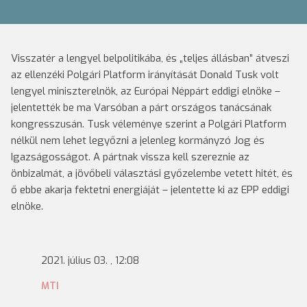
Visszatér a lengyel belpolitikába, és „teljes állásban” átveszi
az ellenzéki Polgári Platform irányítását Donald Tusk volt
lengyel miniszterelnök, az Európai Néppárt eddigi elnöke –
jelentették be ma Varsóban a párt országos tanácsának
kongresszusán. Tusk véleménye szerint a Polgári Platform
nélkül nem lehet legyőzni a jelenleg kormányzó Jog és
Igazságosságot. A pártnak vissza kell szereznie az
önbizalmát, a jövőbeli választási győzelembe vetett hitét, és
ő ebbe akarja fektetni energiáját – jelentette ki az EPP eddigi
elnöke.
2021. július 03. , 12:08
MTI