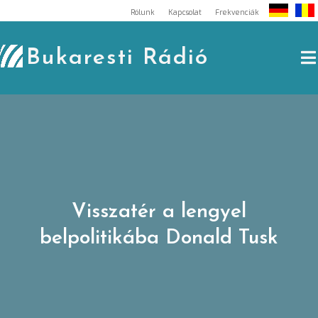
Skip
Rólunk
Kapcsolat
Frekvenciák
to
content
Bukaresti Rádió
Visszatér a lengyel
belpolitikába Donald Tusk