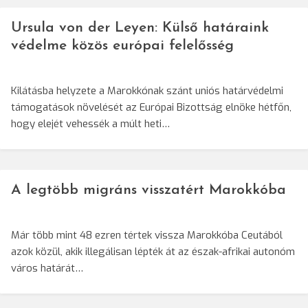
Ursula von der Leyen: Külső határaink
védelme közös európai felelősség
Kilátásba helyzete a Marokkónak szánt uniós határvédelmi
támogatások növelését az Európai Bizottság elnöke hétfőn,
hogy elejét vehessék a múlt heti…
A legtöbb migráns visszatért Marokkóba
Már több mint 48 ezren tértek vissza Marokkóba Ceutából
azok közül, akik illegálisan lépték át az észak-afrikai autonóm
város határát…