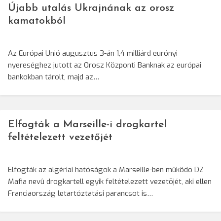
Újabb utalás Ukrajnának az orosz
kamatokból
Az Európai Unió augusztus 3-án 1,4 milliárd eurónyi
nyereséghez jutott az Orosz Központi Banknak az európai
bankokban tárolt, majd az…
Elfogták a Marseille-i drogkartel
feltételezett vezetőjét
Elfogták az algériai hatóságok a Marseille-ben mûködõ DZ
Mafia nevû drogkartell egyik feltételezett vezetõjét, aki ellen
Franciaország letartóztatási parancsot is…