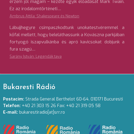
érzem jól magam – kezdte egyik előadását Mark Twain.
Ez az irodalomtörténeti…
Ambrus Attila: Shakespeare és Newton
Lábujjhegyre csimpaszkodtunk unokatestvéremmel a
kőfal mellett, hogy beleláthassunk a Kovászna parkjában
fortyogó iszapvulkánba és apró kavicsokat dobjunk a
fura szagú…
Sarány István: Legendák tava
Bukaresti Rádió
Postacím:
Strada General Berthelot 60-64. 010171 Bucuresti
Telefon:
+40 21 303 15 26 Fax: +40 21 319 05 58
E-mail:
bukarestiradio[at]srr.ro