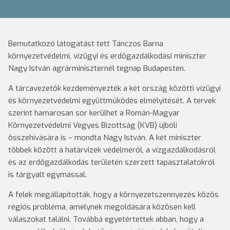
Bemutatkozó látogatást tett Tánczos Barna
környezetvédelmi, vízügyi és erdőgazdálkodási miniszter
Nagy István agrárminiszternél tegnap Budapesten.
A tárcavezetők kezdeményezték a két ország közötti vízügyi
és környezetvédelmi együttműködés elmélyítését. A tervek
szerint hamarosan sor kerülhet a Román-Magyar
Környezetvédelmi Vegyes Bizottság (KVB) újbóli
összehívására is – mondta Nagy István. A két miniszter
többek között a határvizek védelméről, a vízgazdálkodásról
és az erdőgazdálkodás területén szerzett tapasztalatokról
is tárgyalt egymással.
A felek megállapították, hogy a környezetszennyezés közös
régiós probléma, amelynek megoldására közösen kell
válaszokat találni. Továbbá egyetértettek abban, hogy a