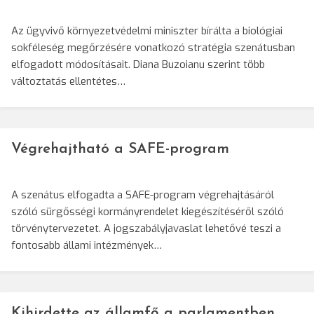
Az ügyvivő környezetvédelmi miniszter bírálta a biológiai
sokféleség megőrzésére vonatkozó stratégia szenátusban
elfogadott módosításait. Diana Buzoianu szerint több
változtatás ellentétes…
Végrehajtható a SAFE-program
A szenátus elfogadta a SAFE-program végrehajtásáról
szóló sürgősségi kormányrendelet kiegészítéséről szóló
törvénytervezetet. A jogszabályjavaslat lehetővé teszi a
fontosabb állami intézmények…
Kihirdette az államfő a parlamentben