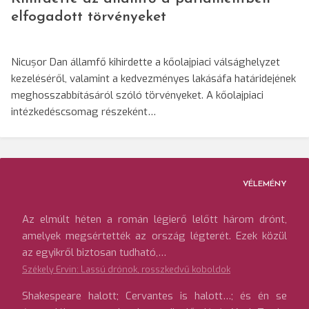
elfogadott törvényeket
Nicușor Dan államfő kihirdette a kőolajpiaci válsághelyzet
kezeléséről, valamint a kedvezményes lakásáfa határidejének
meghosszabbításáról szóló törvényeket. A kőolajpiaci
intézkedéscsomag részeként…
VÉLEMÉNY
Az elmúlt héten a román légierő lelőtt három drónt,
amelyek megsértették az ország légterét. Ezek közül
az egyikről biztosan tudható,…
Székely Ervin: Lassú drónok, rosszkedvű koboldok
Shakespeare halott; Cervantes is halott…; és én se