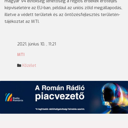
magyar V4 elnökség lehetőség a régiós érdekek erőteljes
képviseletére az EU-ban, például az uniós zöld megállapodás,
illetve a védett területek és az öntözésfejlesztés területén-
tájékoztat az MTI.
2021. június 10. , 11:21
MTI
Közélet