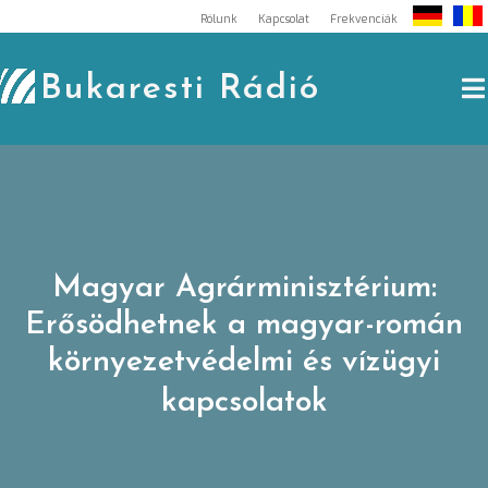
Skip
Rólunk
Kapcsolat
Frekvenciák
to
content
Bukaresti Rádió
Magyar Agrárminisztérium:
Erősödhetnek a magyar-román
környezetvédelmi és vízügyi
kapcsolatok