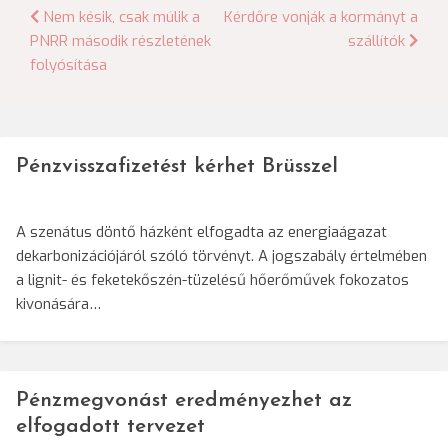
Bejegyzés
Nem késik, csak múlik a
Kérdőre vonják a kormányt a
PNRR második részletének
szállítók
navigáció
folyósítása
Pénzvisszafizetést kérhet Brüsszel
A szenátus döntő házként elfogadta az energiaágazat
dekarbonizációjáról szóló törvényt. A jogszabály értelmében
a lignit- és feketekőszén-tüzelésű hőerőművek fokozatos
kivonására…
Pénzmegvonást eredményezhet az
elfogadott tervezet