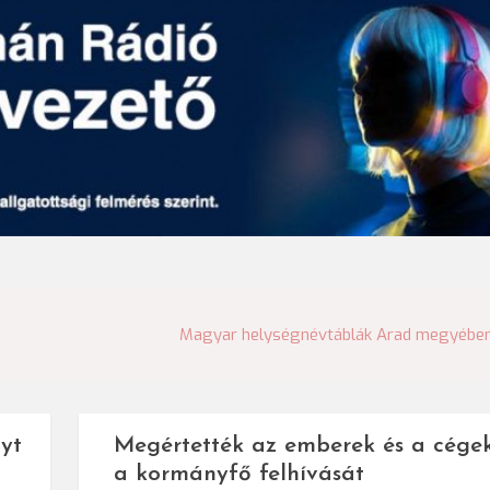
Magyar helységnévtáblák Arad megyébe
yt
Megértették az emberek és a cége
a kormányfő felhívását