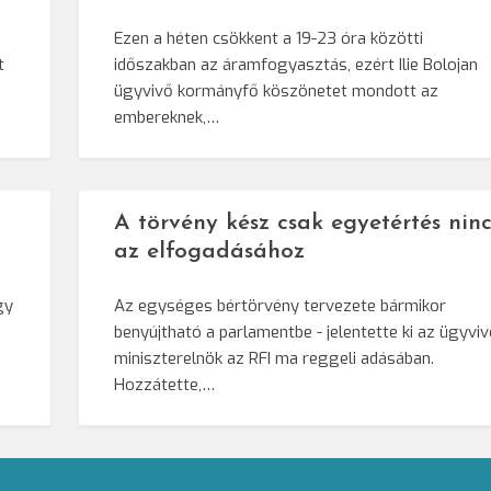
Ezen a héten csökkent a 19-23 óra közötti
t
időszakban az áramfogyasztás, ezért Ilie Bolojan
ügyvivő kormányfő köszönetet mondott az
embereknek,…
A törvény kész csak egyetértés ninc
az elfogadásához
gy
Az egységes bértörvény tervezete bármikor
benyújtható a parlamentbe - jelentette ki az ügyvi
miniszterelnök az RFI ma reggeli adásában.
Hozzátette,…