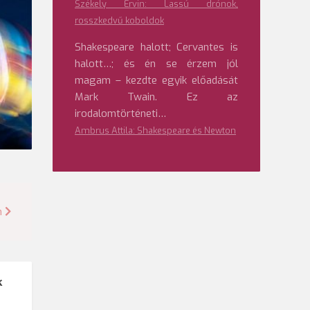
Székely Ervin: Lassú drónok,
rosszkedvű koboldok
Shakespeare halott; Cervantes is
halott…; és én se érzem jól
magam – kezdte egyik előadását
Mark Twain. Ez az
irodalomtörténeti…
Ambrus Attila: Shakespeare és Newton
n
k