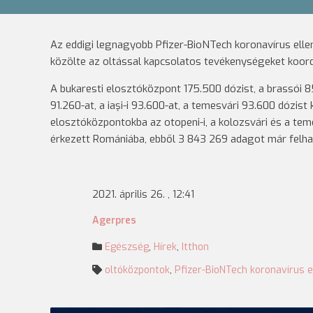
Az eddigi legnagyobb Pfizer-BioNTech koronavírus elle
közölte az oltással kapcsolatos tevékenységeket koor
A bukaresti elosztóközpont 175.500 dózist, a brassói 85
91.260-at, a iaşi-i 93.600-at, a temesvári 93.600 dózist 
elosztóközpontokba az otopeni-i, a kolozsvári és a tem
érkezett Romániába, ebből 3 843 269 adagot már felha
2021. április 26. , 12:41
Agerpres
Egészség
,
Hírek
,
Itthon
oltóközpontok
,
Pfizer-BioNTech koronavírus e