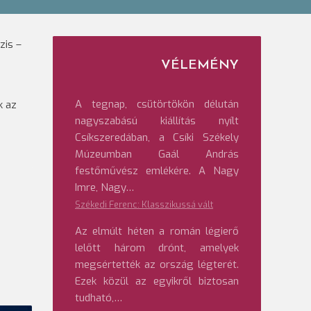
zis –
VÉLEMÉNY
A tegnap, csütörtökön délután
k az
nagyszabású kiállítás nyílt
Csíkszeredában, a Csíki Székely
Múzeumban Gaál András
festőművész emlékére. A Nagy
Imre, Nagy…
Székedi Ferenc: Klasszikussá vált
Az elmúlt héten a román légierő
lelőtt három drónt, amelyek
megsértették az ország légterét.
Ezek közül az egyikről biztosan
tudható,…