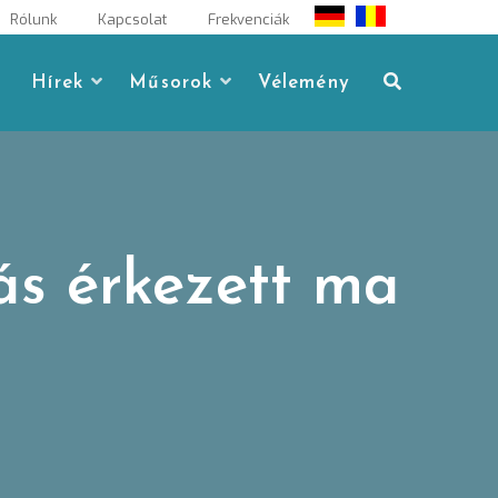
Rólunk
Kapcsolat
Frekvenciák
Hírek
Műsorok
Vélemény
ás érkezett ma