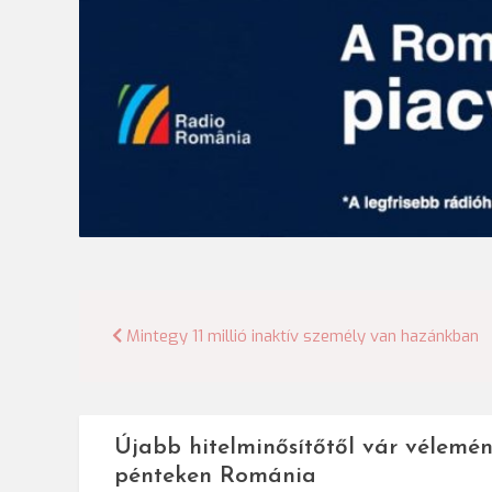
Bejegyzés
Mintegy 11 millió inaktív személy van hazánkban
navigáció
Újabb hitelminősítőtől vár vélemén
pénteken Románia