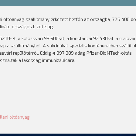
ni oltóanyag szállítmány érkezett hétfőn az országba, 725 400 dó
dináló országos bizottság.
.410-et, a kolozsvári 93.600-at, a konstancai 92.430-at, a craiovai
kap a szállítmányból. A vakcinákat speciális konténerekben szállítjá
esvári repülőtérről. Eddig 4 397 309 adag Pfizer-BioNTech-oltás
sználtak a lakosság immunizálására.
lleni oltóanyag