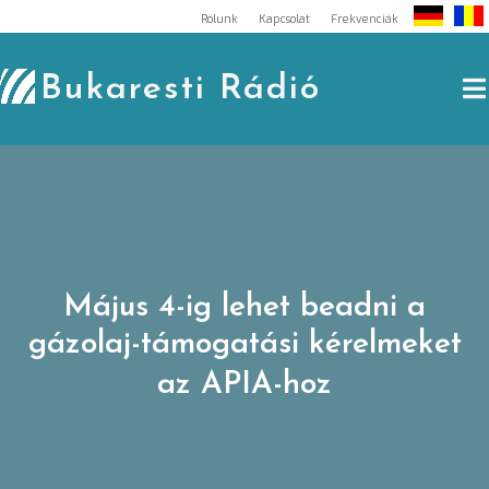
Skip
Rólunk
Kapcsolat
Frekvenciák
to
content
Bukaresti Rádió
Május 4-ig lehet beadni a
gázolaj-támogatási kérelmeket
az APIA-hoz