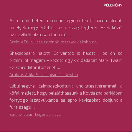
VÉLEMÉNY
Az elmúlt héten a román légierő lelőtt három drónt,
amelyek megsértették az ország légterét. Ezek közül
az egyikről biztosan tudható,…
Székely Ervin: Lassú drónok, rosszkedvű koboldok
Shakespeare halott; Cervantes is halott…; és én se
érzem jól magam – kezdte egyik előadását Mark Twain.
Ez az irodalomtörténeti…
Ambrus Attila: Shakespeare és Newton
Lábujjhegyre csimpaszkodtunk unokatestvéremmel a
kőfal mellett, hogy beleláthassunk a Kovászna parkjában
fortyogó iszapvulkánba és apró kavicsokat dobjunk a
fura szagú…
Sarány István: Legendák tava