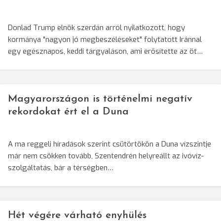
Donlad Trump elnök szerdán arról nyilatkozott, hogy
kormánya "nagyon jó megbeszéléseket" folytatott Iránnal
egy egésznapos, keddi tárgyaláson, ami erősítette az öt…
Magyarországon is történelmi negatív
rekordokat ért el a Duna
A ma reggeli híradások szerint csütörtökön a Duna vízszintje
már nem csökken tovább, Szentendrén helyreállt az ivóvíz-
szolgáltatás, bár a térségben…
Hét végére várható enyhülés