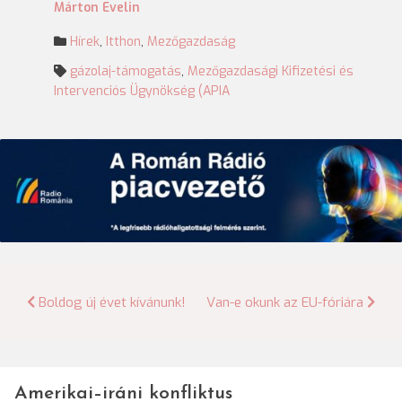
Márton Evelin
Hírek
,
Itthon
,
Mezőgazdaság
gázolaj-támogatás
,
Mezőgazdasági Kifizetési és
Intervenciós Ügynökség (APIA
Bejegyzés
Boldog új évet kívánunk!
Van-e okunk az EU-fóriára
navigáció
Amerikai–iráni konfliktus