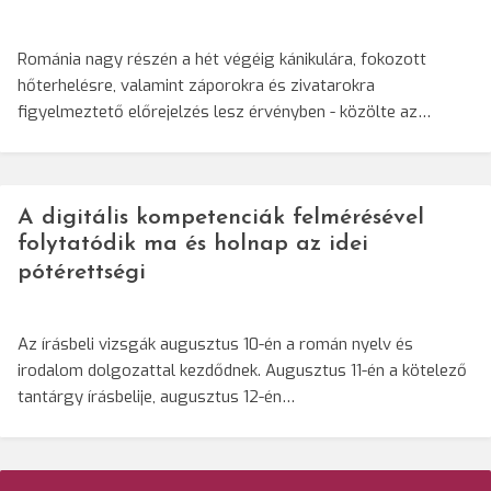
Románia nagy részén a hét végéig kánikulára, fokozott
hőterhelésre, valamint záporokra és zivatarokra
figyelmeztető előrejelzés lesz érvényben - közölte az…
A digitális kompetenciák felmérésével
folytatódik ma és holnap az idei
pótérettségi
Az írásbeli vizsgák augusztus 10-én a román nyelv és
irodalom dolgozattal kezdődnek. Augusztus 11-én a kötelező
tantárgy írásbelije, augusztus 12-én…