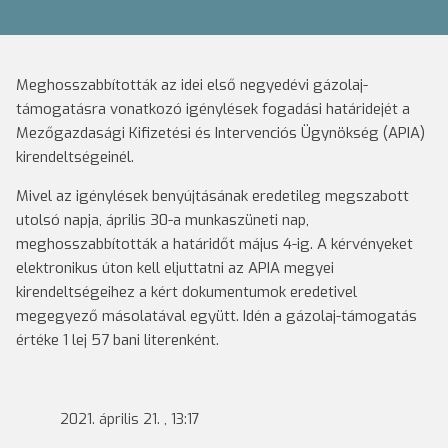
Meghosszabbították az idei első negyedévi gázolaj-
támogatásra vonatkozó igénylések fogadási határidejét a
Mezőgazdasági Kifizetési és Intervenciós Ügynökség (APIA)
kirendeltségeinél.
Mivel az igénylések benyújtásának eredetileg megszabott
utolsó napja, április 30-a munkaszüneti nap,
meghosszabbították a határidőt május 4-ig. A kérvényeket
elektronikus úton kell eljuttatni az APIA megyei
kirendeltségeihez a kért dokumentumok eredetivel
megegyező másolatával együtt. Idén a gázolaj-támogatás
értéke 1 lej 57 bani literenként.
2021. április 21. , 13:17