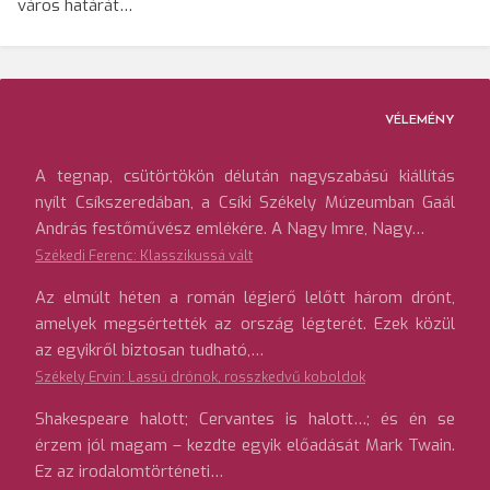
város határát…
VÉLEMÉNY
A tegnap, csütörtökön délután nagyszabású kiállítás
nyílt Csíkszeredában, a Csíki Székely Múzeumban Gaál
András festőművész emlékére. A Nagy Imre, Nagy…
Székedi Ferenc: Klasszikussá vált
Az elmúlt héten a román légierő lelőtt három drónt,
amelyek megsértették az ország légterét. Ezek közül
az egyikről biztosan tudható,…
Székely Ervin: Lassú drónok, rosszkedvű koboldok
Shakespeare halott; Cervantes is halott…; és én se
érzem jól magam – kezdte egyik előadását Mark Twain.
Ez az irodalomtörténeti…