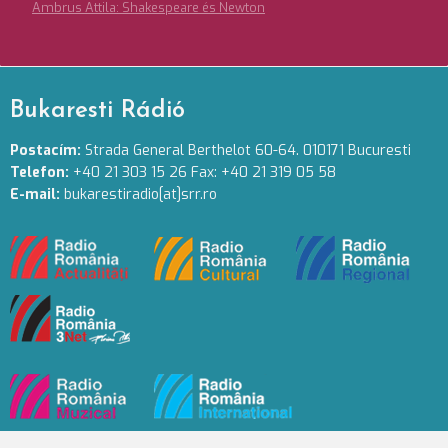
Ambrus Attila: Shakespeare és Newton
Bukaresti Rádió
Postacím:
Strada General Berthelot 60-64. 010171 Bucuresti
Telefon:
+40 21 303 15 26 Fax: +40 21 319 05 58
E-mail:
bukarestiradio[at]srr.ro