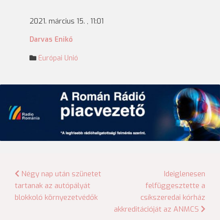
2021. március 15. , 11:01
Darvas Enikő
Európai Unió
Bejegyzés
Négy nap után szünetet
Ideiglenesen
tartanak az autópályát
felfüggesztette a
navigáció
blokkoló környezetvédők
csíkszeredai kórház
akkreditációját az ANMCS