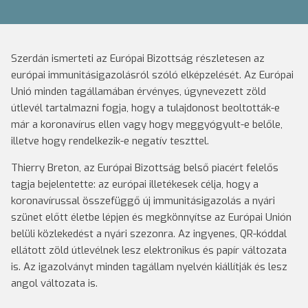
Szerdán ismerteti az Európai Bizottság részletesen az
európai immunitásigazolásról szóló elképzelését. Az Európai
Unió minden tagállamában érvényes, úgynevezett zöld
útlevél tartalmazni fogja, hogy a tulajdonost beoltották-e
már a koronavírus ellen vagy hogy meggyógyult-e belőle,
illetve hogy rendelkezik-e negatív teszttel.
Thierry Breton, az Európai Bizottság belső piacért felelős
tagja bejelentette: az európai illetékesek célja, hogy a
koronavírussal összefüggő új immunitásigazolás a nyári
szünet előtt életbe lépjen és megkönnyítse az Európai Unión
belüli közlekedést a nyári szezonra. Az ingyenes, QR-kóddal
ellátott zöld útlevélnek lesz elektronikus és papír változata
is. Az igazolványt minden tagállam nyelvén kiállítják és lesz
angol változata is.