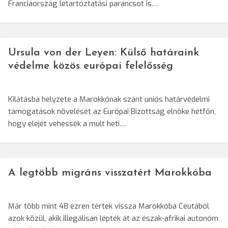
Franciaország letartóztatási parancsot is…
Ursula von der Leyen: Külső határaink
védelme közös európai felelősség
Kilátásba helyzete a Marokkónak szánt uniós határvédelmi
támogatások növelését az Európai Bizottság elnöke hétfőn,
hogy elejét vehessék a múlt heti…
A legtöbb migráns visszatért Marokkóba
Már több mint 48 ezren tértek vissza Marokkóba Ceutából
azok közül, akik illegálisan lépték át az észak-afrikai autonóm