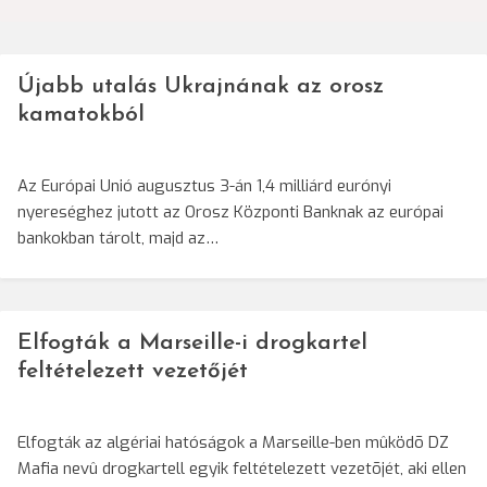
Újabb utalás Ukrajnának az orosz
kamatokból
Az Európai Unió augusztus 3-án 1,4 milliárd eurónyi
nyereséghez jutott az Orosz Központi Banknak az európai
bankokban tárolt, majd az…
Elfogták a Marseille-i drogkartel
feltételezett vezetőjét
Elfogták az algériai hatóságok a Marseille-ben mûködõ DZ
Mafia nevû drogkartell egyik feltételezett vezetõjét, aki ellen