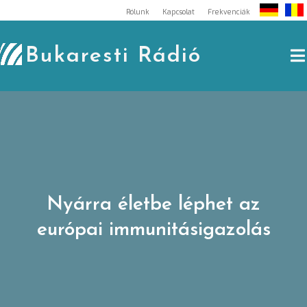
Skip
Rólunk
Kapcsolat
Frekvenciák
to
content
Bukaresti Rádió
Nyárra életbe léphet az
európai immunitásigazolás