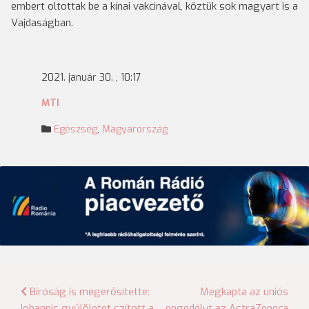
embert oltottak be a kínai vakcinával, köztük sok magyart is a
Vajdaságban.
2021. január 30. , 10:17
MTI
Egészség
,
Magyarország
Bejegyzés
Bíróság is megerősítette:
Megkapta az uniós
Iohannis gyűlöletet szított a
engedélyt az AstraZeneca