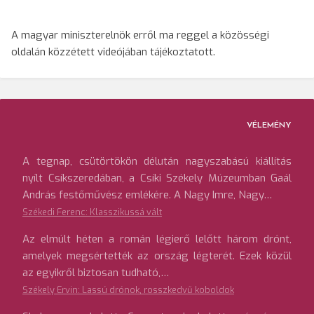
A magyar miniszterelnök erről ma reggel a közösségi
oldalán közzétett videójában tájékoztatott.
VÉLEMÉNY
A tegnap, csütörtökön délután nagyszabású kiállítás
nyílt Csíkszeredában, a Csíki Székely Múzeumban Gaál
András festőművész emlékére. A Nagy Imre, Nagy…
Székedi Ferenc: Klasszikussá vált
Az elmúlt héten a román légierő lelőtt három drónt,
amelyek megsértették az ország légterét. Ezek közül
az egyikről biztosan tudható,…
Székely Ervin: Lassú drónok, rosszkedvű koboldok