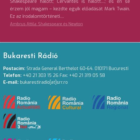
Shakespeare halott; Cervantes is halott…; és én se
érzem jól magam – kezdte egyik előadását Mark Twain.
Ez az irodalomtörténeti…
Ambrus Attila: Shakespeare és Newton
Bukaresti Rádió
Postacím:
Strada General Berthelot 60-64. 010171 Bucuresti
Telefon:
+40 21 303 15 26 Fax: +40 21 319 05 58
E-mail:
bukarestiradio[at]srr.ro