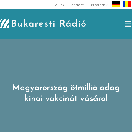
Skip
Rólunk
Kapcsolat
Frekvenciák
to
content
Bukaresti Rádió
Magyarország ötmillió adag
kínai vakcinát vásárol