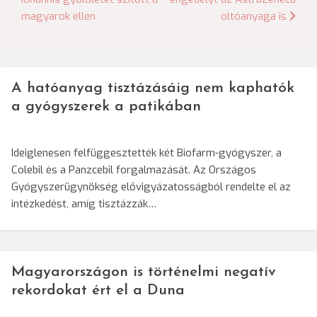
navigáció
magyarok ellen
oltóanyaga is
A hatóanyag tisztázásáig nem kaphatók
a gyógyszerek a patikában
Ideiglenesen felfüggesztették két Biofarm-gyógyszer, a
Colebil és a Panzcebil forgalmazását. Az Országos
Gyógyszerügynökség elővigyázatosságból rendelte el az
intézkedést, amíg tisztázzák…
Magyarországon is történelmi negatív
rekordokat ért el a Duna