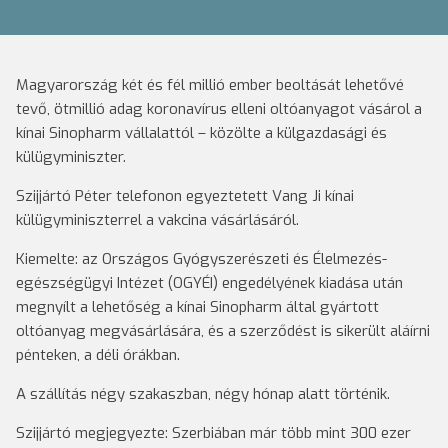
Magyarország két és fél millió ember beoltását lehetővé
tevő, ötmillió adag koronavírus elleni oltóanyagot vásárol a
kínai Sinopharm vállalattól – közölte a külgazdasági és
külügyminiszter.
Szijjártó Péter telefonon egyeztetett Vang Ji kínai
külügyminiszterrel a vakcina vásárlásáról.
Kiemelte: az Országos Gyógyszerészeti és Élelmezés-
egészségügyi Intézet (OGYÉI) engedélyének kiadása után
megnyílt a lehetőség a kínai Sinopharm által gyártott
oltóanyag megvásárlására, és a szerződést is sikerült aláírni
pénteken, a déli órákban.
A szállítás négy szakaszban, négy hónap alatt történik.
Szijjártó megjegyezte: Szerbiában már több mint 300 ezer