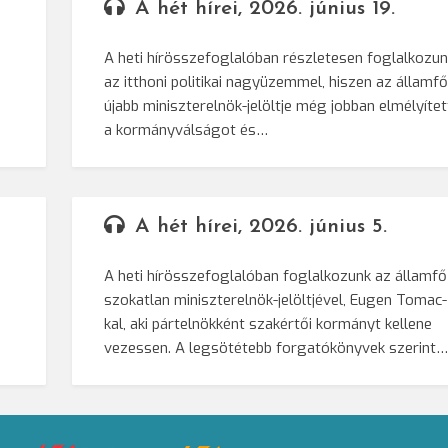
A hét hírei, 2026. június 19.
A heti hírösszefoglalóban részletesen foglalkozu
az itthoni politikai nagyüzemmel, hiszen az államf
újabb miniszterelnök-jelöltje még jobban elmélyítet
a kormányválságot és…
A hét hírei, 2026. június 5.
A heti hírösszefoglalóban foglalkozunk az államfő
szokatlan miniszterelnök-jelöltjével, Eugen Tomac-
kal, aki pártelnökként szakértői kormányt kellene
vezessen. A legsötétebb forgatókönyvek szerint