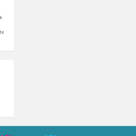
nk
ő
te
…