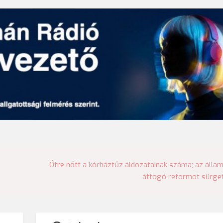
Ötre nőtt a kórháztűz áldozatainak száma; az álla
átfogó reformot sürge