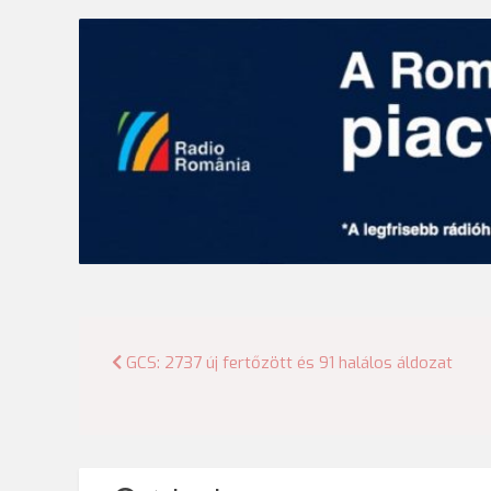
Bejegyzés
GCS: 2737 új fertőzött és 91 halálos áldozat
navigáció