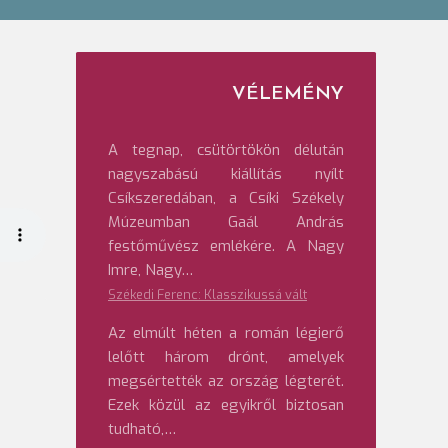
VÉLEMÉNY
A tegnap, csütörtökön délután
nagyszabású kiállítás nyílt
Csíkszeredában, a Csíki Székely
Múzeumban Gaál András
festőművész emlékére. A Nagy
Imre, Nagy…
Székedi Ferenc: Klasszikussá vált
Az elmúlt héten a román légierő
lelőtt három drónt, amelyek
megsértették az ország légterét.
Ezek közül az egyikről biztosan
tudható,…