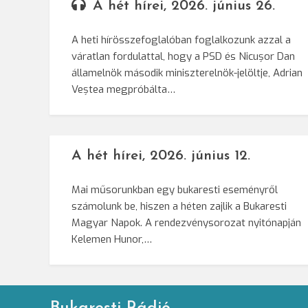
A hét hírei, 2026. június 26.
A heti hírösszefoglalóban foglalkozunk azzal a
váratlan fordulattal, hogy a PSD és Nicușor Dan
államelnök második miniszterelnök-jelöltje, Adrian
Veștea megpróbálta…
A hét hírei, 2026. június 12.
Mai műsorunkban egy bukaresti eseményről
számolunk be, hiszen a héten zajlik a Bukaresti
Magyar Napok. A rendezvénysorozat nyitónapján
Kelemen Hunor,…