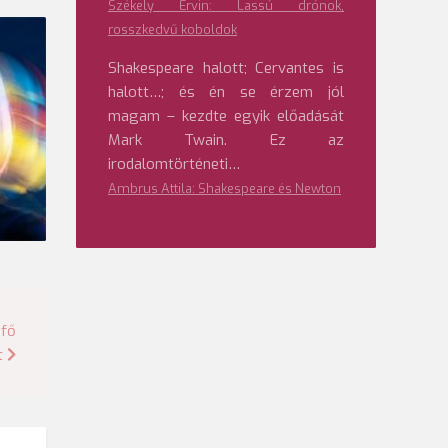
Székely Ervin: Lassú drónok,
rosszkedvű koboldok
Shakespeare halott; Cervantes is
halott…; és én se érzem jól
magam – kezdte egyik előadását
Mark Twain. Ez az
irodalomtörténeti…
Ambrus Attila: Shakespeare és Newton
mfő
t