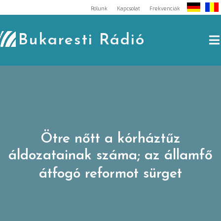
Skip
Rólunk
Kapcsolat
Frekvenciák
to
content
Bukaresti Rádió
Ötre nőtt a kórháztűz
áldozatainak száma; az államfő
átfogó reformot sürget