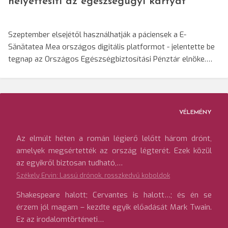
helyettesíti az egészségügyi kártyát
Szeptember elsejétől használhatják a páciensek a E-
Sănătatea Mea országos digitális platformot - jelentette be
tegnap az Országos Egészségbiztosítási Pénztár elnöke.…
VÉLEMÉNY
Az elmúlt héten a román légierő lelőtt három drónt,
amelyek megsértették az ország légterét. Ezek közül
az egyikről biztosan tudható,…
Székely Ervin: Lassú drónok, rosszkedvű koboldok
Shakespeare halott; Cervantes is halott…; és én se
érzem jól magam – kezdte egyik előadását Mark Twain.
Ez az irodalomtörténeti…