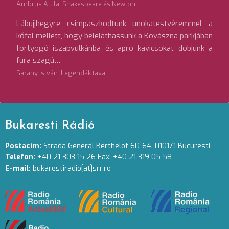
Ambrus Attila: Shakespeare és Newton
Lábujjhegyre csimpaszkodtunk unokatestvéremmel a
kőfal mellett, hogy beleláthassunk a Kovászna parkjában
fortyogó iszapvulkánba és apró kavicsokat dobjunk a
fura szagú…
Sarány István: Legendák tava
Bukaresti Rádió
Postacím:
Strada General Berthelot 60-64. 010171 Bucuresti
Telefon:
+40 21 303 15 26 Fax: +40 21 319 05 58
E-mail:
bukarestiradio[at]srr.ro