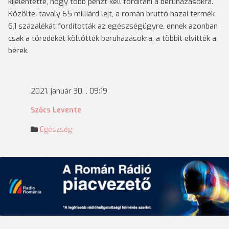
kijelentette, hogy több pénzt kell fordítani a beruházásokra.
Közölte: tavaly 65 milliárd lejt, a román bruttó hazai termék
6,1 százalékát fordították az egészségügyre, ennek azonban
csak a töredékét költötték beruházásokra, a többit elvitték a
bérek.
2021. január 30. , 09:19
Szőcs Levente
Egészség