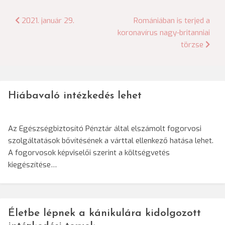
Bejegyzés
2021. január 29.
Romániában is terjed a
koronavírus nagy-britanniai
navigáció
törzse
Hiábavaló intézkedés lehet
Az Egészségbiztosító Pénztár által elszámolt fogorvosi
szolgáltatások bővítésének a várttal ellenkező hatása lehet.
A fogorvosok képviselői szerint a költségvetés
kiegészítése…
Életbe lépnek a kánikulára kidolgozott