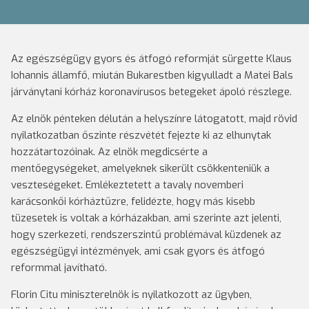
Az egészségügy gyors és átfogó reformját sürgette Klaus
Iohannis államfő, miután Bukarestben kigyulladt a Matei Bals
járványtani kórház koronavírusos betegeket ápoló részlege.
Az elnök pénteken délután a helyszínre látogatott, majd rövid
nyilatkozatban őszinte részvétét fejezte ki az elhunytak
hozzátartozóinak. Az elnök megdicsérte a
mentőegységeket, amelyeknek sikerült csökkenteniük a
veszteségeket. Emlékeztetett a tavaly novemberi
karácsonkői kórháztűzre, felidézte, hogy más kisebb
tüzesetek is voltak a kórházakban, ami szerinte azt jelenti,
hogy szerkezeti, rendszerszintű problémával küzdenek az
egészségügyi intézmények, ami csak gyors és átfogó
reformmal javítható.
Florin Citu miniszterelnök is nyilatkozott az ügyben,