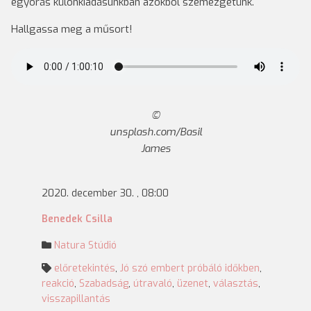
egyórás különkiadásunkban azokból szemezgetünk.
Hallgassa meg a műsort!
unsplash.com/Basil
James
2020. december 30. , 08:00
Benedek Csilla
Natura Stúdió
előretekintés
,
Jó szó embert próbáló időkben
,
reakció
,
Szabadság
,
útravaló
,
üzenet
,
választás
,
visszapillantás