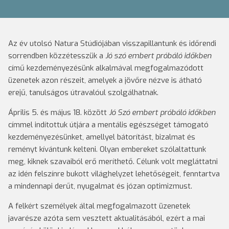
Az év utolsó Natura Stúdiójában visszapillantunk és időrendi
sorrendben közzétesszük a
Jó szó
embert próbáló időkben
című kezdeményezésünk alkalmával megfogalmazódott
üzenetek azon részeit, amelyek a jövőre nézve is átható
erejű, tanulságos útravalóul szolgálhatnak.
Április 5. és május 18. között
Jó Szó
embert próbáló időkben
címmel indítottuk útjára a mentális egészséget támogató
kezdeményezésünket, amellyel bátorítást, bizalmat és
reményt kívántunk kelteni. Olyan embereket szólaltattunk
meg, kiknek szavaiból erő meríthető. Célunk volt megláttatni
az idén felszínre bukott világhelyzet lehetőségeit, fenntartva
a mindennapi derűt, nyugalmat és józan optimizmust.
A felkért személyek által megfogalmazott üzenetek
javarésze azóta sem vesztett aktualitásából, ezért a mai