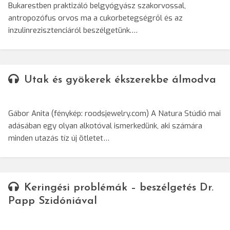
Bukarestben praktizáló belgyógyász szakorvossal,
antropozófus orvos ma a cukorbetegségről és az
inzulinrezisztenciáról beszélgetünk.…
Utak és gyökerek ékszerekbe álmodva
Gábor Anita (fénykép: roodsjewelry.com) A Natura Stúdió mai
adásában egy olyan alkotóval ismerkedünk, aki számára
minden utazás tíz új ötletet…
Keringési problémák – beszélgetés Dr.
Papp Szidóniával