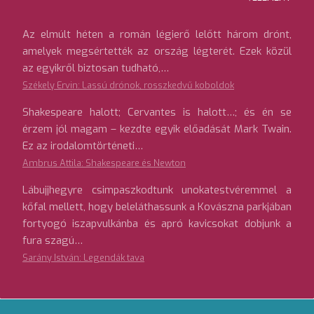
Az elmúlt héten a román légierő lelőtt három drónt,
amelyek megsértették az ország légterét. Ezek közül
az egyikről biztosan tudható,…
Székely Ervin: Lassú drónok, rosszkedvű koboldok
Shakespeare halott; Cervantes is halott…; és én se
érzem jól magam – kezdte egyik előadását Mark Twain.
Ez az irodalomtörténeti…
Ambrus Attila: Shakespeare és Newton
Lábujjhegyre csimpaszkodtunk unokatestvéremmel a
kőfal mellett, hogy beleláthassunk a Kovászna parkjában
fortyogó iszapvulkánba és apró kavicsokat dobjunk a
fura szagú…
Sarány István: Legendák tava