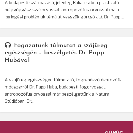
A budapesti származású, jelenleg Bukarestben praktizáló
belgyógyász szakorvossal, antropozófus orvossal ma a
keringési problémák témáját vesszük górcső alá. Dr. Papp…
Fogazatunk túlmutat a szájüreg
egészségén – beszélgetés Dr. Papp
Hubával
A szájüreg egészségén túlmutató, fogrendező dentozófia
módszerről Dr. Papp Huba, budapesti fogorvossal,
antropozófus orvossal már beszélgettünk a Natura
Stúdióban. Dr.…
VÉLEMÉNY