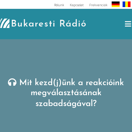
Skip
Rólunk
Kapcsolat
Frekvenciák
to
content
Bukaresti Rádió
Mit kezd(j)ünk a reakcióink
megválasztásának
szabadságával?