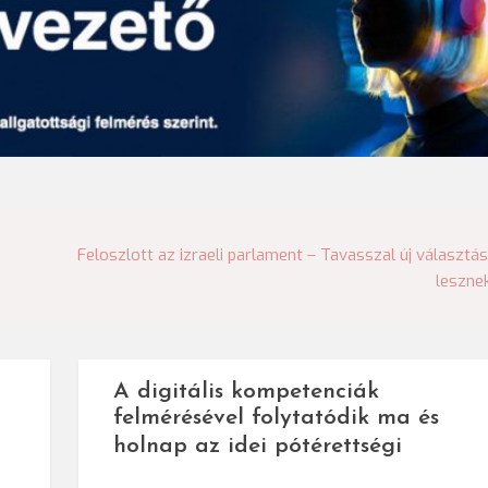
Feloszlott az izraeli parlament – Tavasszal új választá
leszne
A digitális kompetenciák
felmérésével folytatódik ma és
holnap az idei pótérettségi