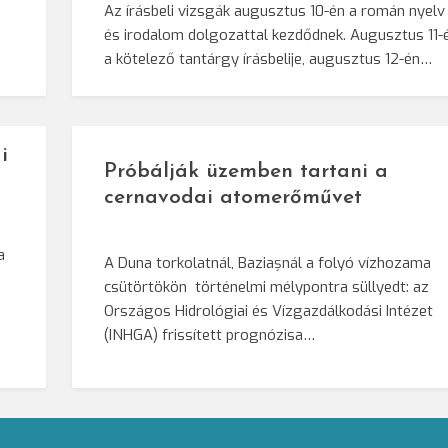
Az írásbeli vizsgák augusztus 10-én a román nyelv
és irodalom dolgozattal kezdődnek. Augusztus 11-
a kötelező tantárgy írásbelije, augusztus 12-én…
i
Próbálják üzemben tartani a
cernavodai atomerőművet
a
A Duna torkolatnál, Baziașnál a folyó vízhozama
csütörtökön történelmi mélypontra süllyedt: az
Országos Hidrológiai és Vízgazdálkodási Intézet
(INHGA) frissített prognózisa…