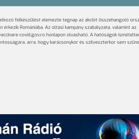
vonatkozó felkészülést elemezte tegnap az akciót összehangoló or
án érkezik Romániába. Az oltási kampány szabályzata, valamint az
accinare-covid.gov.ro honlapon olvasható. A hatóságok ismételte
ontosságára, arra, hogy karácsonykor és szilveszterkor sem szüne