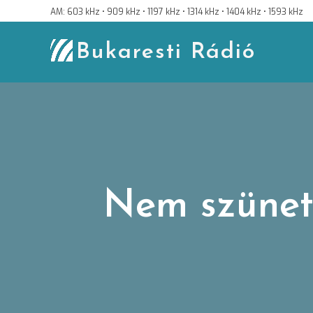
Skip
AM: 603 kHz • 909 kHz • 1197 kHz • 1314 kHz • 1404 kHz • 1593 kHz
to
content
Bukaresti Rádió
Nem szünete