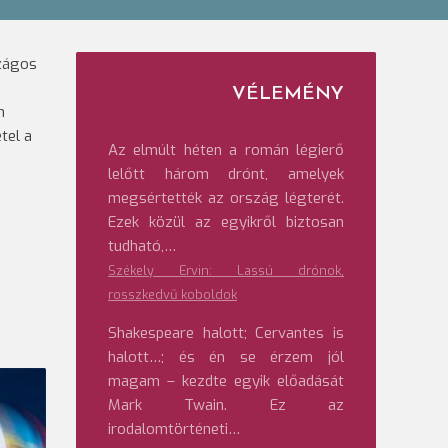
szágos
VÉLEMÉNY
n
tel a
Az elmúlt héten a román légierő
lelőtt három drónt, amelyek
megsértették az ország légterét.
Ezek közül az egyikről biztosan
tudható,…
Székely Ervin: Lassú drónok,
rosszkedvű koboldok
Shakespeare halott; Cervantes is
halott…; és én se érzem jól
magam – kezdte egyik előadását
Mark Twain. Ez az
irodalomtörténeti…