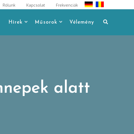
Rólunk
Kapcsolat
Frekvenciák
Hírek
Műsorok
Vélemény
nnepek alatt