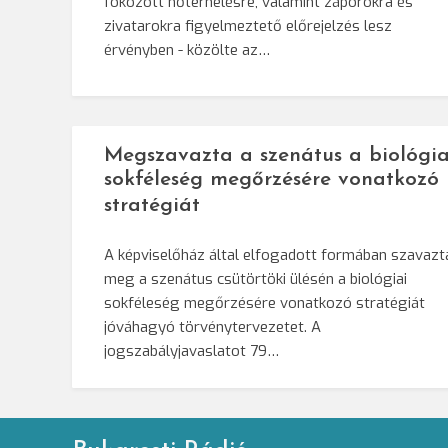
fokozott hőterhelésre, valamint záporokra és
zivatarokra figyelmeztető előrejelzés lesz
érvényben - közölte az…
Megszavazta a szenátus a biológia
sokféleség megőrzésére vonatkozó
stratégiát
A képviselőház által elfogadott formában szavazt
meg a szenátus csütörtöki ülésén a biológiai
sokféleség megőrzésére vonatkozó stratégiát
jóváhagyó törvénytervezetet. A
jogszabályjavaslatot 79…