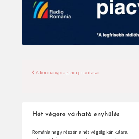
Bejegyzés
A kormányprogram prioritásai
navigáció
Hét végére várható enyhülés
Románia nagy részén a hét végéig kánikulára,