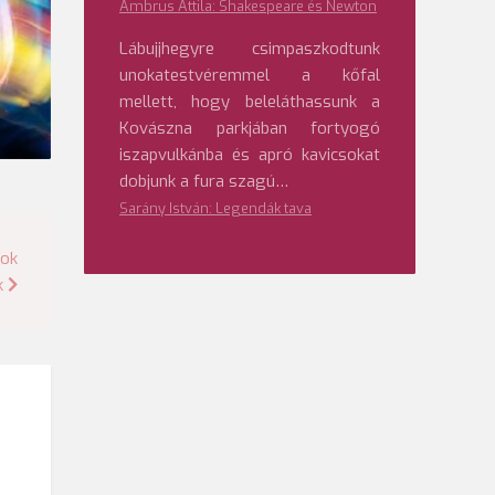
Ambrus Attila: Shakespeare és Newton
Lábujjhegyre csimpaszkodtunk
unokatestvéremmel a kőfal
mellett, hogy beleláthassunk a
Kovászna parkjában fortyogó
iszapvulkánba és apró kavicsokat
dobjunk a fura szagú…
Sarány István: Legendák tava
sok
k