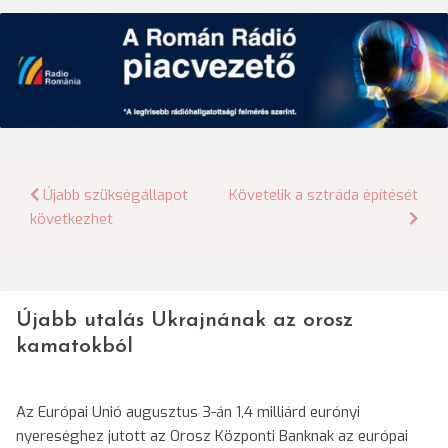
Bejegyzés
Újabb szükségállapot
Követelik a sztráda építését
következhet
navigáció
Újabb utalás Ukrajnának az orosz
kamatokból
Az Európai Unió augusztus 3-án 1,4 milliárd eurónyi
nyereséghez jutott az Orosz Központi Banknak az európai