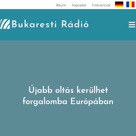
Skip
Rólunk
Kapcsolat
Frekvenciák
to
content
Bukaresti Rádió
Újabb oltás kerülhet
forgalomba Európában