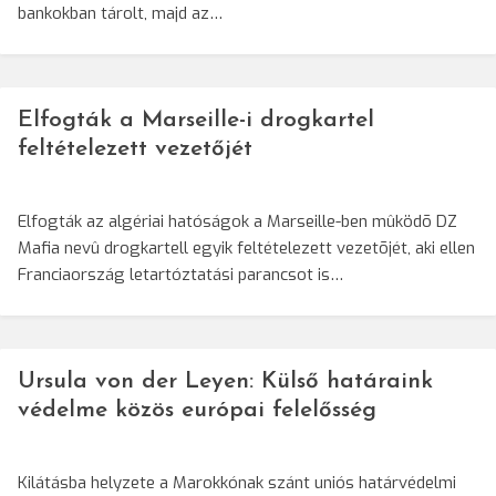
bankokban tárolt, majd az…
Elfogták a Marseille-i drogkartel
feltételezett vezetőjét
Elfogták az algériai hatóságok a Marseille-ben mûködõ DZ
Mafia nevû drogkartell egyik feltételezett vezetõjét, aki ellen
Franciaország letartóztatási parancsot is…
Ursula von der Leyen: Külső határaink
védelme közös európai felelősség
Kilátásba helyzete a Marokkónak szánt uniós határvédelmi