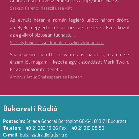
András festőművész emlékére. A Nagy Imre, Nagy…
Székedi Ferenc: Klasszikussá vált
Az elmúlt héten a román légierő lelőtt három drónt,
amelyek megsértették az ország légterét. Ezek közül
az egyikről biztosan tudható,…
Székely Ervin: Lassú drónok, rosszkedvű koboldok
Shakespeare halott; Cervantes is halott…; és én se
érzem jól magam – kezdte egyik előadását Mark Twain.
Ez az irodalomtörténeti…
Ambrus Attila: Shakespeare és Newton
Bukaresti Rádió
Postacím:
Strada General Berthelot 60-64. 010171 Bucuresti
Telefon:
+40 21 303 15 26 Fax: +40 21 319 05 58
E-mail:
bukarestiradio[at]srr.ro