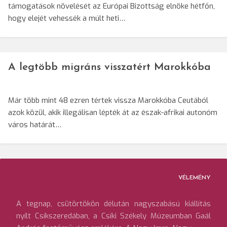
támogatások növelését az Európai Bizottság elnöke hétfőn,
hogy elejét vehessék a múlt heti…
A legtöbb migráns visszatért Marokkóba
Már több mint 48 ezren tértek vissza Marokkóba Ceutából
azok közül, akik illegálisan lépték át az észak-afrikai autonóm
város határát…
VÉLEMÉNY
A tegnap, csütörtökön délután nagyszabású kiállítás
nyílt Csíkszeredában, a Csíki Székely Múzeumban Gaál