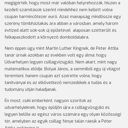
megigérték, hogy most már valóban helyrehozzák, hiszen a
kezdeti számítások szerint mindehhez nem kellett volna
csupán harmincötezer euró. Azaz manapság mindössze egy
szerény tömbházlakás ára abban a városban, amely három
évtized alatt sok-sok új épületével alaposan szétterült és
felkapaszkodott a környező domboldalakra.
Nem éppen úgy mint Martin Luther Kingnek, de Péter Attila
tanár úrnak azokban az években volt egy álma: hogy
Udvarhelyen legyen csillagvizsgáló. Nem akart, mint nagy
matematikus elődje, Bolyai János, a semmiből egy új világot
teremteni, hanem csupán azt szerette volna, hogy
tanítványai és az elkövetkező nemzedékek a tudás és a
tudomány útján haladjanak.
Én most, csíki emberként, nagyon szorítok az
udvarhelyieknek, hogy épüljön újra a csillagvizsgáló és
legyen belőle az egész város számára egy olyan közösségi
tér, amelyben az egyik csillag fénye talán ráesik a Péter