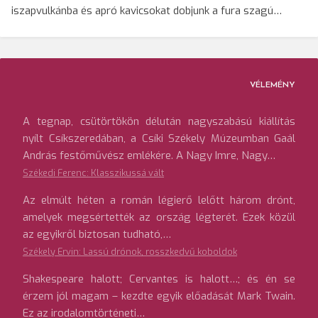
iszapvulkánba és apró kavicsokat dobjunk a fura szagú…
VÉLEMÉNY
A tegnap, csütörtökön délután nagyszabású kiállítás
nyílt Csíkszeredában, a Csíki Székely Múzeumban Gaál
András festőművész emlékére. A Nagy Imre, Nagy…
Székedi Ferenc: Klasszikussá vált
Az elmúlt héten a román légierő lelőtt három drónt,
amelyek megsértették az ország légterét. Ezek közül
az egyikről biztosan tudható,…
Székely Ervin: Lassú drónok, rosszkedvű koboldok
Shakespeare halott; Cervantes is halott…; és én se
érzem jól magam – kezdte egyik előadását Mark Twain.
Ez az irodalomtörténeti…