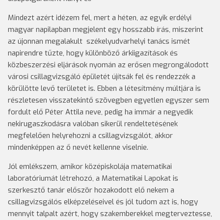
Mindezt azért idézem fel, mert a héten, az egyik erdélyi
magyar napilapban megjelent egy hosszabb írás, miszerint
az újonnan megalakult székelyudvarhelyi tanács ismét
napirendre tűzte, hogy különböző árkiigazítások és
közbeszerzési eljárások nyomán az erősen megrongálodott
városi csillagvizsgáló épületét újítsák fel és rendezzék a
körülötte levő területet is. Ebben a létesítmény múltjára is
részletesen visszatekintő szövegben egyetlen egyszer sem
fordult elő Péter Attila neve, pedig ha immár a negyedik
nekirugaszkodásra valóban sikerül rendeltetésének
megfelelően helyrehozni a csillagvizsgálót, akkor
mindenképpen az ő nevét kellenne viselnie.
Jól emlékszem, amikor középiskolája matematikai
laboratóriumát létrehozó, a Matematikai Lapokat is
szerkesztő tanár először hozakodott elő nekem a
csillagvizsgálós elképzeléseivel és jól tudom azt is, hogy
mennyit talpalt azért, hogy szakemberekkel megterveztesse,