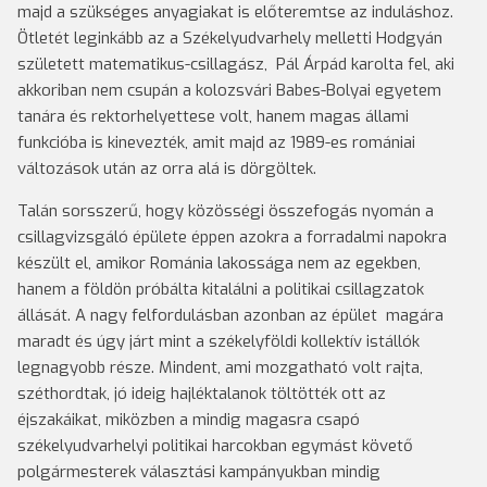
majd a szükséges anyagiakat is előteremtse az induláshoz.
Ötletét leginkább az a Székelyudvarhely melletti Hodgyán
született matematikus-csillagász, Pál Árpád karolta fel, aki
akkoriban nem csupán a kolozsvári Babes-Bolyai egyetem
tanára és rektorhelyettese volt, hanem magas állami
funkcióba is kinevezték, amit majd az 1989-es romániai
változások után az orra alá is dörgöltek.
Talán sorsszerű, hogy közösségi összefogás nyomán a
csillagvizsgáló épülete éppen azokra a forradalmi napokra
készült el, amikor Románia lakossága nem az egekben,
hanem a földön próbálta kitalálni a politikai csillagzatok
állását. A nagy felfordulásban azonban az épület magára
maradt és úgy járt mint a székelyföldi kollektív istállók
legnagyobb része. Mindent, ami mozgatható volt rajta,
széthordtak, jó ideig hajléktalanok töltötték ott az
éjszakáikat, miközben a mindig magasra csapó
székelyudvarhelyi politikai harcokban egymást követő
polgármesterek választási kampányukban mindig