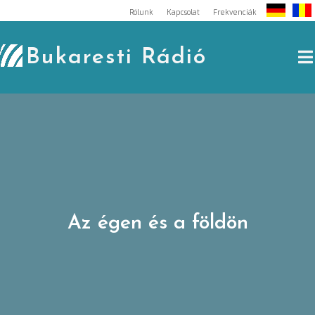
Skip
Rólunk
Kapcsolat
Frekvenciák
to
content
Bukaresti Rádió
Az égen és a földön