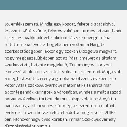
Jól emlékszem rá. Mindig egy kopott, fekete aktatáskával
érkezett, sötétszürke, feketés zakóban, természetesen fehér
inggel és nyakkendővel, sokdioptriás szemüvegét néha
feltette, néha levette, hogyha nem voltam a Hargita
szerkesztőségében, akkor egy széken üldögélve megvárt,
hogy megbeszéljük éppen azt az írást, amelyet az általam
szerkesztett, hetente megjelenő, Tudományos Horizont
elnevezésű oldalon szeretett volna megjelentetni. Maga volt
a megtestesült szerénység, noha az ötvenes éveiben járó
Péter Attila székelyudvarhelyi matematika tanárról már
akkor legendák keringtek a városában. Mindez a múlt század
hetvenes éveiben történt, de munkakapcsolatunk átnyúlt a
nyolcvanas, a kilencvenes, sőt még az ezredforduló utáni
évekre is, hiszen hosszú élettel áldotta meg a sors, 2016-
ban, kilencvennégy éves korában, immár Székelyudvarhely
díszpolgáraként hunyt el.