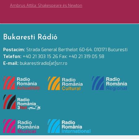
Ambrus Attila: Shakespeare és Newton
Bukaresti Rádió
Postacím:
Strada General Berthelot 60-64. 010171 Bucuresti
Telefon:
+40 21 303 15 26 Fax: +40 21 319 05 58
E-mail:
bukarestiradio[at]srr.ro