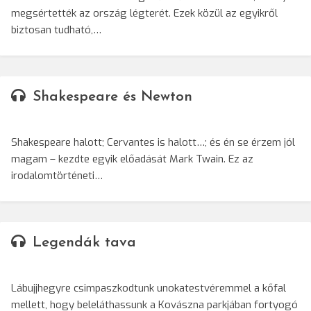
megsértették az ország légterét. Ezek közül az egyikről
biztosan tudható,…
Shakespeare és Newton
Shakespeare halott; Cervantes is halott…; és én se érzem jól
magam – kezdte egyik előadását Mark Twain. Ez az
irodalomtörténeti…
Legendák tava
Lábujjhegyre csimpaszkodtunk unokatestvéremmel a kőfal
mellett, hogy beleláthassunk a Kovászna parkjában fortyogó