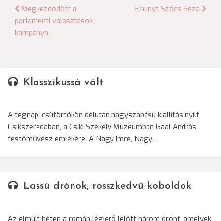
Bejegyzés
Megkezdődött a
Elhunyt Szőcs Géza
parlamenti választások
navigáció
kampánya
Klasszikussá vált
A tegnap, csütörtökön délután nagyszabású kiállítás nyílt
Csíkszeredában, a Csíki Székely Múzeumban Gaál András
festőművész emlékére. A Nagy Imre, Nagy…
Lassú drónok, rosszkedvű koboldok
Az elmúlt héten a román légierő lelőtt három drónt, amelyek