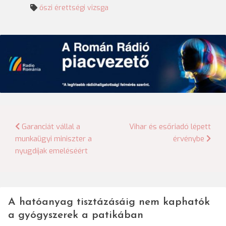
őszi érettségi vizsga
Bejegyzés
Garanciát vállal a
Vihar és esőriadó lépett
munkaügyi miniszter a
érvénybe
navigáció
nyugdíjak emeléséért
A hatóanyag tisztázásáig nem kaphatók
a gyógyszerek a patikában