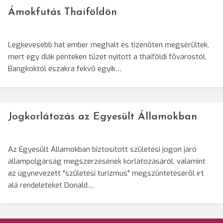
Ámokfutás Thaiföldön
Legkevesebb hat ember meghalt és tizenöten megsérültek,
mert egy diák pénteken tüzet nyitott a thaiföldi fõvárostól,
Bangkoktól északra fekvõ egyik…
Jogkorlátozás az Egyesült Államokban
Az Egyesült Államokban biztosított születési jogon járó
állampolgárság megszerzésének korlátozásáról, valamint
az úgynevezett "születési turizmus" megszüntetésérõl írt
alá rendeleteket Donald…