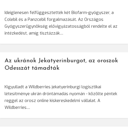
Ideiglenesen felfüggesztették két Biofarm-gyógyszer, a
Colebil és a Panzcebil forgalmazását. Az Országos
Gyógyszerügynökség elővigyázatosságból rendelte el az
intézkedést, amíg tisztázzák…
Az ukránok Jekatyerinburgot, az oroszok
Odesszát támadták
Kigyulladt a Wildberries jekatyerinburgi logisztikai
létesítménye ukrán dróntámadás nyomán - közölte péntek
reggel az orosz online kiskereskedelmi vállalat. A
Wildberries…