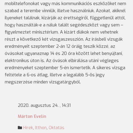
mobiltelefonokat vagy más kommunikációs eszközöket nem
szabad a terembe vinniük, illetve használniuk. Azokat, akiknél
ilyeneket találnak, kizárják az érettségiről, függetlenül attól,
hogy használták-e a náluk talált segédeszközt vagy sem –
figyelmeztet minisztérium. A kizárt diákok nem vehetnek
részt a következő két vizsgaszesszión. Az írásbeli vizsgák
eredményeit szeptember 2-án 12 óráig teszik közzé, az
óvásokat ugyanaznap 14 és 20 óra között lehet benyújtani,
elektronikus úton is. Az óvások elbírálása utáni végleges
eredményeket szeptember 5-én ismertetik. A sikeres vizsga
feltétele a 6-os átlag, illetve a legalább 5-ös jegy
megszerzése minden vizsgatárgyból.
2020. augusztus 24. , 14:31
Márton Evelin
Hírek
,
Itthon
,
Oktatás