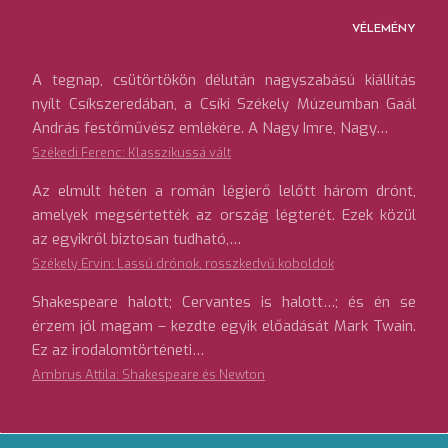
VÉLEMÉNY
A tegnap, csütörtökön délután nagyszabású kiállítás
nyílt Csíkszeredában, a Csíki Székely Múzeumban Gaál
András festőművész emlékére. A Nagy Imre, Nagy…
Székedi Ferenc: Klasszikussá vált
Az elmúlt héten a román légierő lelőtt három drónt,
amelyek megsértették az ország légterét. Ezek közül
az egyikről biztosan tudható,…
Székely Ervin: Lassú drónok, rosszkedvű koboldok
Shakespeare halott; Cervantes is halott…; és én se
érzem jól magam – kezdte egyik előadását Mark Twain.
Ez az irodalomtörténeti…
Ambrus Attila: Shakespeare és Newton