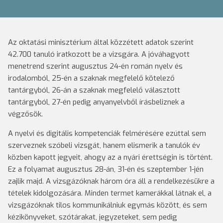
Az oktatási minisztérium által közzétett adatok szerint
42.700 tanuló iratkozott be a vizsgára. A jóváhagyott
menetrend szerint augusztus 24-én román nyelv és
irodalomból, 25-én a szaknak megfelelő kötelező
tantárgyból, 26-án a szaknak megfelelő választott
tantárgyból, 27-én pedig anyanyelvből írásbeliznek a
végzősök.
A nyelvi és digitális kompetenciák felmérésére ezúttal sem
szerveznek szóbeli vizsgát, hanem elismerik a tanulók év
közben kapott jegyeit, ahogy az a nyári érettségin is történt.
Ez a folyamat augusztus 28-án, 31-én és szeptember 1-jén
zajlik majd. A vizsgázóknak három óra áll a rendelkezésükre a
tételek kidolgozására. Minden termet kamerákkal látnak el, a
vizsgázóknak tilos kommunikálniuk egymás között, és sem
kézikönyveket, szótárakat, jegyzeteket, sem pedig