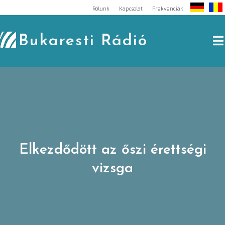
Skip
Rólunk
Kapcsolat
Frekvenciák
to
content
Bukaresti Rádió
Elkezdődött az őszi érettségi
vizsga