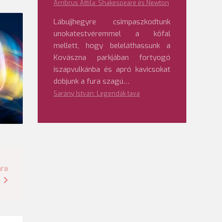
Ambrus Attila: Shakespeare és Newton
Lábujjhegyre csimpaszkodtunk
unokatestvéremmel a kőfal
mellett, hogy beleláthassunk a
Kovászna parkjában fortyogó
iszapvulkánba és apró kavicsokat
dobjunk a fura szagú…
Sarány István: Legendák tava
ára