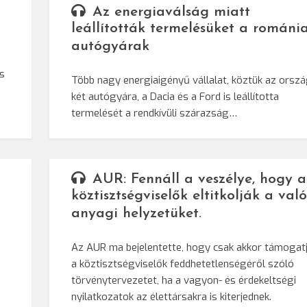
Az energiaválság miatt
leállították termelésüket a románia
autógyárak
s
Több nagy energiaigényű vállalat, köztük az orsz
két autógyára, a Dacia és a Ford is leállította
termelését a rendkívüli szárazság…
AUR: Fennáll a veszélye, hogy a
köztisztségviselők eltitkolják a való
anyagi helyzetüket.
Az AUR ma bejelentette, hogy csak akkor támogat
a köztisztségviselők feddhetetlenségéről szóló
törvénytervezetet, ha a vagyon- és érdekeltségi
nyilatkozatok az élettársakra is kiterjednek.