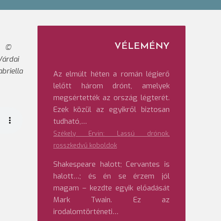
VÉLEMÉNY
Várdai
briella
Az elmúlt héten a román légierő
lelőtt három drónt, amelyek
megsértették az ország légterét.
Ezek közül az egyikről biztosan
tudható,…
Székely Ervin: Lassú drónok,
rosszkedvű koboldok
Shakespeare halott; Cervantes is
halott…; és én se érzem jól
magam – kezdte egyik előadását
Mark Twain. Ez az
irodalomtörténeti…