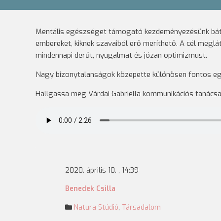
Mentális egészséget támogató kezdeményezésünk bátor
embereket, kiknek szavaiból erő meríthető. A cél meglátt
mindennapi derűt, nyugalmat és józan optimizmust.
Nagy bizonytalanságok közepette különösen fontos egy jó 
Hallgassa meg Várdai Gabriella kommunikációs tanácsad
2020. április 10. , 14:39
Benedek Csilla
Natura Stúdió
,
Társadalom