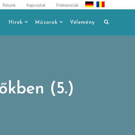
Rólunk
Kapcsolat
Frekvenciák
Hírek
Műsorok
Vélemény
őkben (5.)