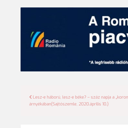
Bejegyzés
Lesz-e háború, lesz-e béke? – száz napja a „koro
árnyékában(Sajtószemle, 2020.április 10.)
navigáció