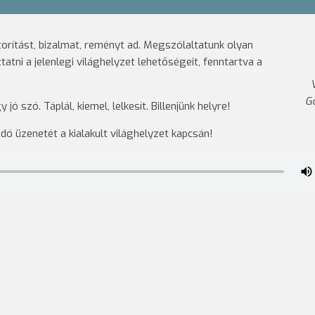
ítást, bizalmat, reményt ad. Megszólaltatunk olyan
atni a jelenlegi világhelyzet lehetőségeit, fenntartva a
Ga
szó. Táplál, kiemel, lelkesít. Billenjünk helyre!
ó üzenetét a kialakult világhelyzet kapcsán!