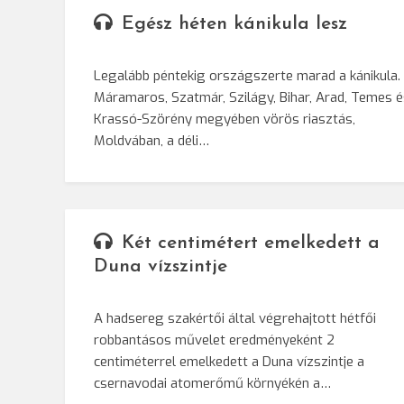
Egész héten kánikula lesz
Legalább péntekig országszerte marad a kánikula.
Máramaros, Szatmár, Szilágy, Bihar, Arad, Temes é
Krassó-Szörény megyében vörös riasztás,
Moldvában, a déli…
Két centimétert emelkedett a
Duna vízszintje
A hadsereg szakértői által végrehajtott hétfői
robbantásos művelet eredményeként 2
centiméterrel emelkedett a Duna vízszintje a
csernavodai atomerőmű környékén a…