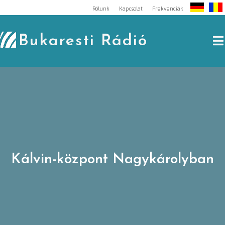
Skip
Rólunk
Kapcsolat
Frekvenciák
to
content
Bukaresti Rádió
Kálvin-központ Nagykárolyban