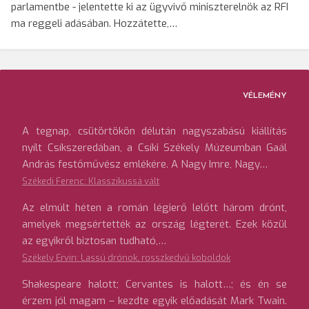
parlamentbe - jelentette ki az ügyvivő miniszterelnök az RFI
ma reggeli adásában. Hozzátette,…
VÉLEMÉNY
A tegnap, csütörtökön délután nagyszabású kiállítás
nyílt Csíkszeredában, a Csíki Székely Múzeumban Gaál
András festőművész emlékére. A Nagy Imre, Nagy…
Székedi Ferenc: Klasszikussá vált
Az elmúlt héten a román légierő lelőtt három drónt,
amelyek megsértették az ország légterét. Ezek közül
az egyikről biztosan tudható,…
Székely Ervin: Lassú drónok, rosszkedvű koboldok
Shakespeare halott; Cervantes is halott…; és én se
érzem jól magam – kezdte egyik előadását Mark Twain.