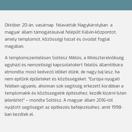
Október 20-án, vasárnap felavatták Nagykárolyban a
magyar állam támogatásával felépült Kálvin-központot,
amely templomot, közösségi házat és óvodát foglal
magában.
A templomszentelésen Soltész Miklós, a Miniszterelnökség
egyházi és nemzetiségi kapcsolatokért felelős államtitkára
elmondta: most kedvező időket élünk, de nagy baj lesz, ha
nem építünk épületeket és közösségeket. “Európa nyugati
felében ugyanis, ahonnan sok segítség érkezett korábban a
templomaink és közösségeink építéséhez, kezdik kizárni Isten
jelenlétét” – mondta Soltész. A magyar állam 2016-tól
nyújtott segítséget az építkezés befejezéséhez, amit 1998-
ban kezdtek el.