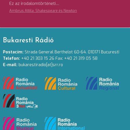
Ez az irodalomtörténeti…
Ambrus Attila: Shakespeare és Newton
Bukaresti Rádió
Postacím:
Strada General Berthelot 60-64. 010171 Bucuresti
Telefon:
+40 21 303 15 26 Fax: +40 21 319 05 58
E-mail:
bukarestiradio[at]srr.ro