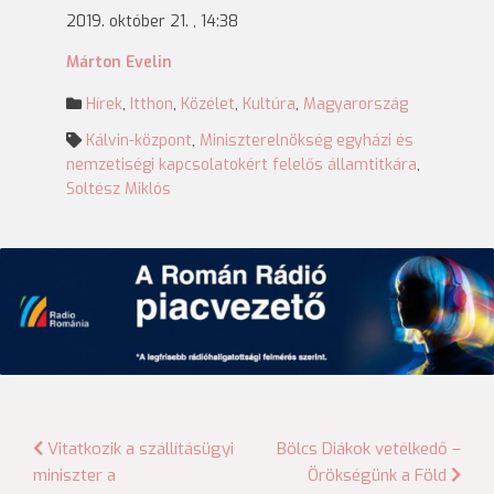
2019. október 21. , 14:38
Márton Evelin
Hírek
,
Itthon
,
Közélet
,
Kultúra
,
Magyarország
Kálvin-központ
,
Miniszterelnökség egyházi és
nemzetiségi kapcsolatokért felelős államtitkára
,
Soltész Miklós
Bejegyzés
Vitatkozik a szállításügyi
Bölcs Diákok vetélkedő –
miniszter a
Örökségünk a Föld
navigáció