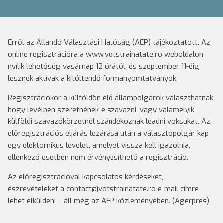
Erről az Állandó Választási Hatóság (AEP) tájékoztatott. Az
online regisztrációra a www.votstrainatate.ro weboldalon
nyílik lehetőség vasárnap 12 órától, és szeptember 11-éig
lesznek aktívak a kitöltendő formanyomtatványok.
Regisztrációkor a külföldön élő állampolgárok választhatnak,
hogy levélben szeretnének-e szavazni, vagy valamelyik
külföldi szavazókörzetnél szándékoznak leadni voksukat. Az
előregisztrációs eljárás lezárása után a választópolgár kap
egy elektornikus levelet, amelyet vissza kell igazolnia,
ellenkező esetben nem érvényesíthető a regisztráció.
Az előregisztrációval kapcsolatos kérdéseket,
észrevételeket a contact@votstrainatate.ro e-mail címre
lehet elküldeni – áll még az AEP közleményében. (Agerpres)