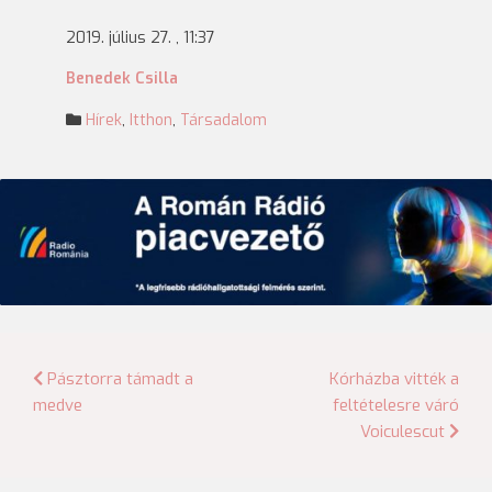
2019. július 27. , 11:37
Benedek Csilla
Hírek
,
Itthon
,
Társadalom
Bejegyzés
Pásztorra támadt a
Kórházba vitték a
medve
feltételesre váró
navigáció
Voiculescut