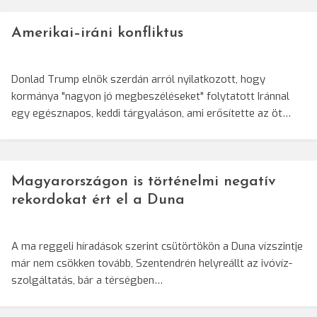
Amerikai–iráni konfliktus
Donlad Trump elnök szerdán arról nyilatkozott, hogy
kormánya "nagyon jó megbeszéléseket" folytatott Iránnal
egy egésznapos, keddi tárgyaláson, ami erősítette az öt…
Magyarországon is történelmi negatív
rekordokat ért el a Duna
A ma reggeli híradások szerint csütörtökön a Duna vízszintje
már nem csökken tovább, Szentendrén helyreállt az ivóvíz-
szolgáltatás, bár a térségben…