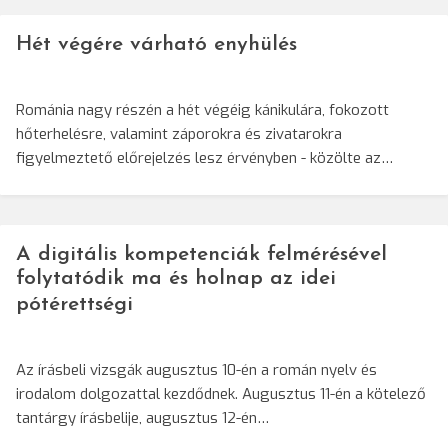
Hét végére várható enyhülés
Románia nagy részén a hét végéig kánikulára, fokozott
hőterhelésre, valamint záporokra és zivatarokra
figyelmeztető előrejelzés lesz érvényben - közölte az…
A digitális kompetenciák felmérésével
folytatódik ma és holnap az idei
pótérettségi
Az írásbeli vizsgák augusztus 10-én a román nyelv és
irodalom dolgozattal kezdődnek. Augusztus 11-én a kötelező
tantárgy írásbelije, augusztus 12-én…