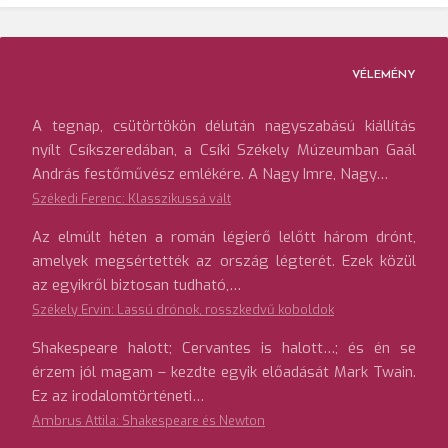
VÉLEMÉNY
A tegnap, csütörtökön délután nagyszabású kiállítás
nyílt Csíkszeredában, a Csíki Székely Múzeumban Gaál
András festőművész emlékére. A Nagy Imre, Nagy…
Székedi Ferenc: Klasszikussá vált
Az elmúlt héten a román légierő lelőtt három drónt,
amelyek megsértették az ország légterét. Ezek közül
az egyikről biztosan tudható,…
Székely Ervin: Lassú drónok, rosszkedvű koboldok
Shakespeare halott; Cervantes is halott…; és én se
érzem jól magam – kezdte egyik előadását Mark Twain.
Ez az irodalomtörténeti…
Ambrus Attila: Shakespeare és Newton