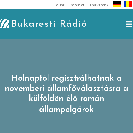
Skip
Rólunk
Kapcsolat
Frekvenciák
to
content
Bukaresti Rádió
Holnaptól regisztrálhatnak a
novemberi államfőválasztásra a
külföldön élő román
állampolgárok