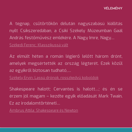
VÉLEMÉNY
A tegnap, csütörtökön délután nagyszabású kiállítás
nyílt Csíkszeredában, a Csíki Székely Múzeumban Gaál
András festőművész emlékére. A Nagy Imre, Nagy…
Székedi Ferenc: Klasszikussá vált
Az elmúlt héten a román légierő lelőtt három drónt,
amelyek megsértették az ország légterét. Ezek közül
az egyikről biztosan tudható,…
Székely Ervin: Lassú drónok, rosszkedvű koboldok
Shakespeare halott; Cervantes is halott…; és én se
érzem jól magam – kezdte egyik előadását Mark Twain.
Ez az irodalomtörténeti…
Ambrus Attila: Shakespeare és Newton