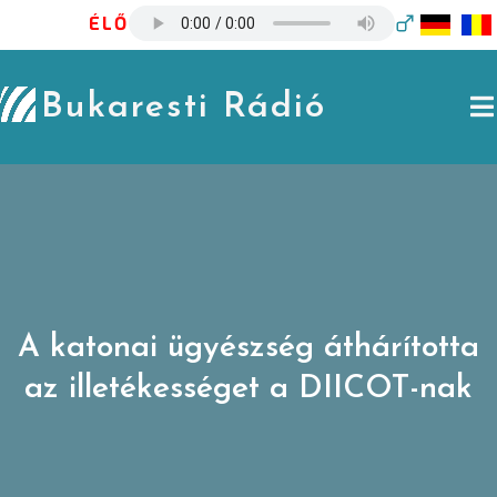
Skip
ÉLŐ
to
content
Bukaresti Rádió
A katonai ügyészség áthárította
az illetékességet a DIICOT-nak