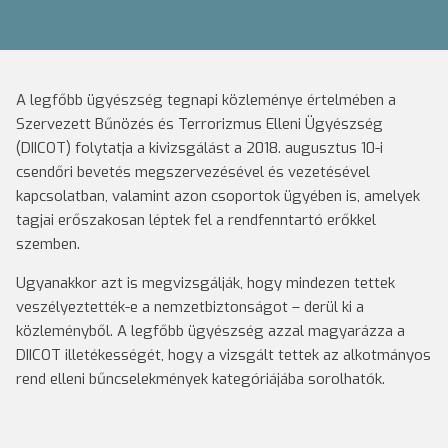
A legfőbb ügyészség tegnapi közleménye értelmében a
Szervezett Bűnözés és Terrorizmus Elleni Ügyészség
(DIICOT) folytatja a kivizsgálást a 2018. augusztus 10-i
csendőri bevetés megszervezésével és vezetésével
kapcsolatban, valamint azon csoportok ügyében is, amelyek
tagjai erőszakosan léptek fel a rendfenntartó erőkkel
szemben.
Ugyanakkor azt is megvizsgálják, hogy mindezen tettek
veszélyeztették-e a nemzetbiztonságot – derül ki a
közleményből. A legfőbb ügyészség azzal magyarázza a
DIICOT illetékességét, hogy a vizsgált tettek az alkotmányos
rend elleni bűncselekmények kategóriájába sorolhatók.