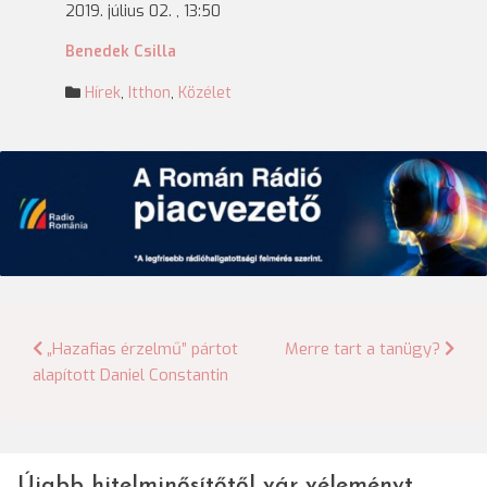
2019. július 02. , 13:50
Benedek Csilla
Hírek
,
Itthon
,
Közélet
Bejegyzés
„Hazafias érzelmű” pártot
Merre tart a tanügy?
alapított Daniel Constantin
navigáció
Újabb hitelminősítőtől vár véleményt