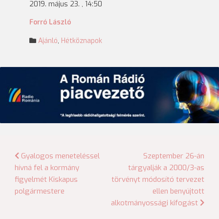
2019. május 23. , 14:50
Forró László
Ajánló
,
Hétköznapok
Bejegyzés
Gyalogos meneteléssel
Szeptember 26-án
hívná fel a kormány
tárgyalják a 2000/3-as
navigáció
figyelmét Kiskapus
törvényt módosító tervezet
polgármestere
ellen benyújtott
alkotmányossági kifogást