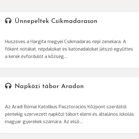
Ünnepeltek Csíkmadarason
Húszéves a Hargita megyei Csíkmadaras népi zenekara. A
főként nótákat, népdalokat és katonadalokat játszó együttes
a kerek évfordulót a község…
Napközi tábor Aradon
Az Aradi Római Katolikus Pasztorációs Központ szerdától
péntekig szervezett napközi tábort elemi és általános iskolás
magyar gyerekek számára. Az első…