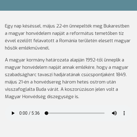
Egy nap késéssel, május 22-én ünnepelték meg Bukarestben
a magyar honvédelem napját a református temetőben tíz
évvel ezelőtt felavatott a Románia területén elesett magyar
hősök emlékművénél.
A magyar kormány határozata alapján 1992-től ünneplik a
magyar honvédelem napját annak emlékére, hogy a magyar
szabadságharc tavaszi hadjáratának csúcspontjaként 1849.
május 21-én a honvédsereg három hetes ostrom után
visszafoglalta Buda várát. A koszorúzáson jelen volt a
Magyar Honvédség díszegysége is.