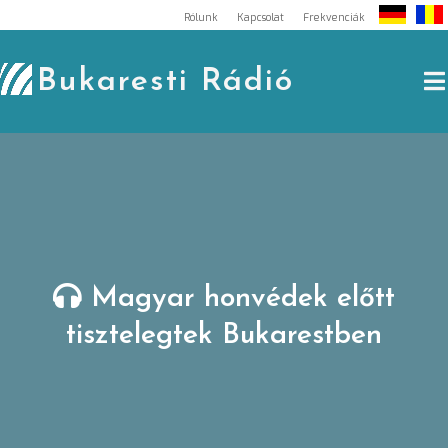
Skip
Rólunk
Kapcsolat
Frekvenciák
to
content
Bukaresti Rádió
Magyar honvédek előtt
tisztelegtek Bukarestben