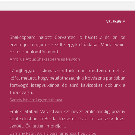
VÉLEMÉNY
Shakespeare halott; Cervantes is halott…; és én se
érzem jól magam – kezdte egyik előadását Mark Twain.
Ez az irodalomtörténeti…
Ambrus Attila: Shakespeare és Newton
Lábujjhegyre csimpaszkodtunk unokatestvéremmel a
kőfal mellett, hogy beleláthassunk a Kovászna parkjában
fortyogó iszapvulkánba és apró kavicsokat dobjunk a
fura szagú…
Sarány István: Legendák tava
Emlékiratában Vas István két nevet említ mindig pozitív
kontextusban: a Berda Józsefét és a Tersánszky Józsi
Jenőét. Ők ketten, mondja,…
Demény Péter: Aki a cipőre rámondja, hogy cipő