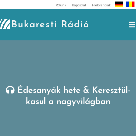
Skip
Rólunk
Kapcsolat
Frekvenciák
to
content
Bukaresti Rádió
Édesanyák hete & Keresztül-
kasul a nagyvilágban