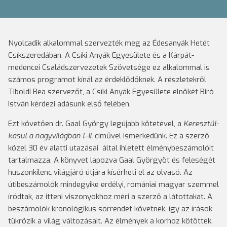
Nyolcadik alkalommal szervezték meg az Édesanyák Hetét
Csíkszeredában. A Csíki Anyák Egyesülete és a Kárpát-
medencei Családszervezetek Szövetsége ez alkalommal is
számos programot kínál az érdeklődőknek. A részletekről
Tiboldi Bea szervezőt, a Csíki Anyák Egyesülete elnökét Biró
István kérdezi adásunk első felében.
Ezt követően dr. Gaal György legújabb kötetével, a
Keresztül-
kasul a nagyvilágban I.-II.
cíművel ismerkedünk. Ez a szerző
közel 30 év alatti utazásai által ihletett élménybeszámolóit
tartalmazza. A könyvet lapozva Gaal Györgyöt és feleségét
huszonkilenc világjáró útjára kísérheti el az olvasó. Az
útibeszámolók mindegyike erdélyi, romániai magyar szemmel
íródtak, az itteni viszonyokhoz méri a szerző a látottakat. A
beszámolók kronológikus sorrendet követnek, így az írások
tükrözik a világ változásait. Az élmények a korhoz kötöttek.