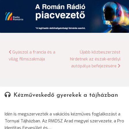
Bejegyzés
Gyászol a francia és a
Újabb közbeszerzést
világ filmszakmája
hirdetnek az észak-erdélyi
navigáció
autópálya befejezésére
Kézműveskedő gyerekek a tájházban
Idén is megszervezték a vakációs kézműves foglalkozást a
Tornyai Tájházban. Az RMDSZ Arad megyei szervezete, a Pro
Identitas Egyesület és…