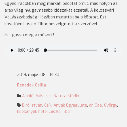
Egyes írásokban még márkát, pesetát említ, más helyen az
arab világ nyugalmasabb időszakát ecseteli. A kolozsvári
Vallásszabadság Házában mutatták be a kötetet. Ezt
követően László Tibor beszélgetett a szerzővel.
Hallgassa meg a műsort!
2019. május 08. , 14:30
Benedek Csilla
Ajánló
,
Műsorok
,
Natura Stúdió
Biró István
,
Csíki Anyák Egyesülete
,
dr. Gaal György
,
Édesanyák hete
,
László Tibor