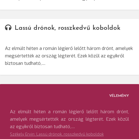
Lassú drónok, rosszkedvű koboldok
Az elmúlt héten a román légierő lelőtt három drónt, amelyek
megsértették az ország légterét. Ezek közül az egyikről
biztosan tudható,…
VÉLEMÉNY
Az elmúlt héten a román légierő lelőtt három drónt,
amelyek megsértették az ország légterét. Ezek közül
az egyikről biztosan tudható,…
Székely Ervin: Lassú drónok, rosszkedvű koboldok