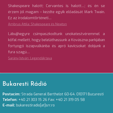
Shakespeare halott; Cervantes is halott…; és én se
érzem jól magam – kezdte egyik előadását Mark Twain.
Ez az irodalomtörténeti…
Ambrus Attila: Shakespeare és Newton
Lábujjhegyre csimpaszkodtunk unokatestvéremmel a
kőfal mellett, hogy beleláthassunk a Kovászna parkjában
fortyogó iszapvulkánba és apró kavicsokat dobjunk a
fura szagú…
Sarány István: Legendák tava
Bukaresti Rádió
Postacím:
Strada General Berthelot 60-64. 010171 Bucuresti
Telefon:
+40 21 303 15 26 Fax: +40 21 319 05 58
E-mail:
bukarestiradio[at]srr.ro