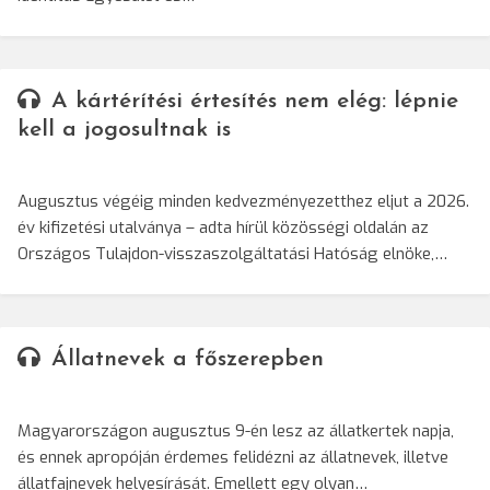
A kártérítési értesítés nem elég: lépnie
kell a jogosultnak is
Augusztus végéig minden kedvezményezetthez eljut a 2026.
év kifizetési utalványa – adta hírül közösségi oldalán az
Országos Tulajdon-visszaszolgáltatási Hatóság elnöke,…
Állatnevek a főszerepben
Magyarországon augusztus 9-én lesz az állatkertek napja,
és ennek apropóján érdemes felidézni az állatnevek, illetve
állatfajnevek helyesírását. Emellett egy olyan…