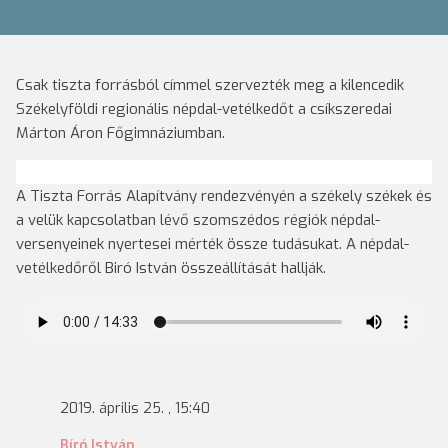
Csak tiszta forrásból címmel szervezték meg a kilencedik
Székelyföldi regionális népdal-vetélkedőt a csíkszeredai
Márton Áron Főgimnáziumban.
A Tiszta Forrás Alapítvány rendezvényén a székely székek és
a velük kapcsolatban lévő szomszédos régiók népdal-
versenyeinek nyertesei mérték össze tudásukat. A népdal-
vetélkedőről Biró István összeállítását hallják.
2019. április 25. , 15:40
Bíró István