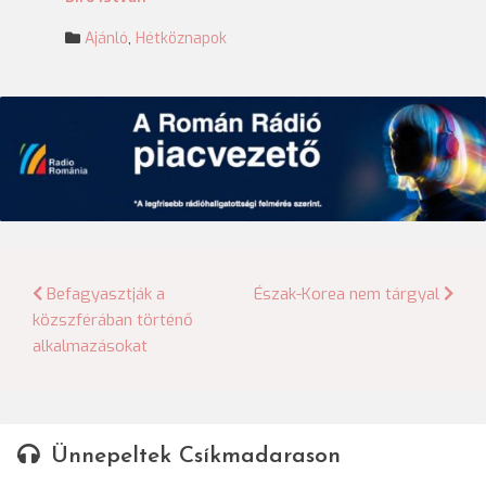
Ajánló
,
Hétköznapok
Bejegyzés
Befagyasztják a
Észak-Korea nem tárgyal
közszférában történő
navigáció
alkalmazásokat
Ünnepeltek Csíkmadarason