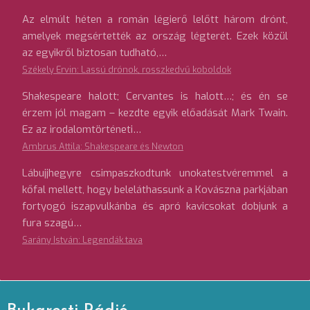
Az elmúlt héten a román légierő lelőtt három drónt,
amelyek megsértették az ország légterét. Ezek közül
az egyikről biztosan tudható,…
Székely Ervin: Lassú drónok, rosszkedvű koboldok
Shakespeare halott; Cervantes is halott…; és én se
érzem jól magam – kezdte egyik előadását Mark Twain.
Ez az irodalomtörténeti…
Ambrus Attila: Shakespeare és Newton
Lábujjhegyre csimpaszkodtunk unokatestvéremmel a
kőfal mellett, hogy beleláthassunk a Kovászna parkjában
fortyogó iszapvulkánba és apró kavicsokat dobjunk a
fura szagú…
Sarány István: Legendák tava