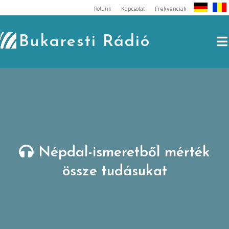
Skip
Rólunk
Kapcsolat
Frekvenciák
to
content
Bukaresti Rádió
Népdal-ismeretből mérték
össze tudásukat