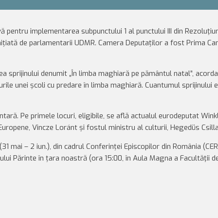
ă pentru implementarea subpunctului 1 al punctului III din Rezoluţiu
, inițiată de parlamentarii UDMR. Camera Deputaților a fost Prima C
ea sprijinului denumit „În limba maghiară pe pământul natal”, acorda
rsurile unei școli cu predare în limba maghiară. Cuantumul sprijinului 
tară. Pe primele locuri, eligibile, se află actualul eurodeputat Wink
Europene, Vincze Loránt și fostul ministru al culturii, Hegedüs Csilla
31 mai – 2 iun.), din cadrul Conferinței Episcopilor din România (CER
lui Părinte în țara noastră (ora 15:00, în Aula Magna a Facultăţii d