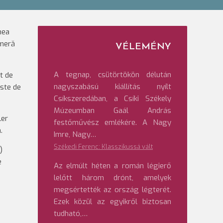
nea
ameră
VÉLEMÉNY
A tegnap, csütörtökön délután
t de
nagyszabású kiállítás nyílt
este de
Csíkszeredában, a Csíki Székely
Múzeumban Gaál András
ler
festőművész emlékére. A Nagy
.
Imre, Nagy…
Székedi Ferenc: Klasszikussá vált
)
e
Az elmúlt héten a román légierő
lelőtt három drónt, amelyek
megsértették az ország légterét.
Ezek közül az egyikről biztosan
tudható,…