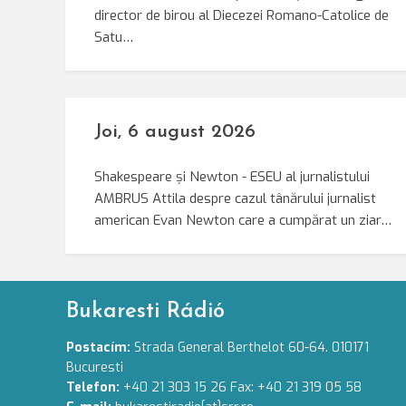
director de birou al Diecezei Romano-Catolice de
Satu…
Joi, 6 august 2026
Shakespeare și Newton - ESEU al jurnalistului
AMBRUS Attila despre cazul tânărului jurnalist
american Evan Newton care a cumpărat un ziar…
Bukaresti Rádió
Postacím:
Strada General Berthelot 60-64. 010171
Bucuresti
Telefon:
+40 21 303 15 26 Fax: +40 21 319 05 58