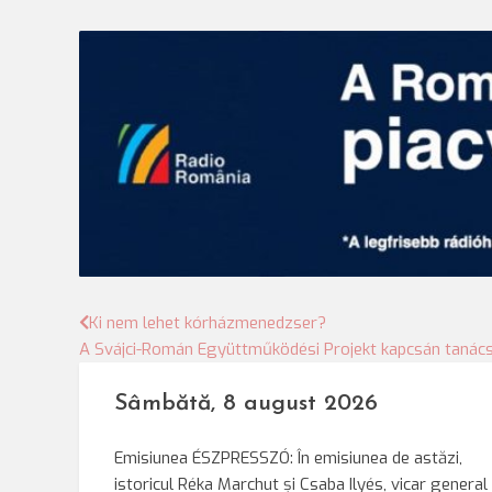
Bejegyzés
Ki nem lehet kórházmenedzser?
A Svájci-Román Együttműködési Projekt kapcsán tanác
navigáció
Sâmbătă, 8 august 2026
Emisiunea ÉSZPRESSZÓ: În emisiunea de astăzi,
istoricul Réka Marchut și Csaba Ilyés, vicar general 