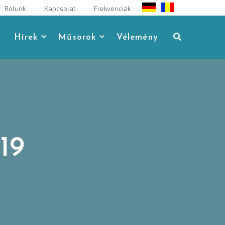
Rólunk
Kapcsolat
Frekvenciák
Hírek
Műsorok
Vélemény
19