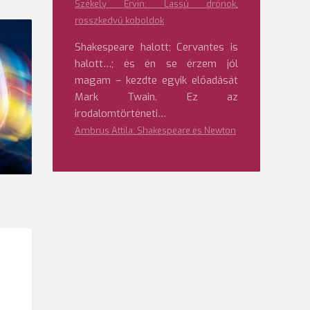
Székely Ervin: Lassú drónok,
rosszkedvű koboldok
Shakespeare halott; Cervantes is
halott…; és én se érzem jól
magam – kezdte egyik előadását
Mark Twain. Ez az
irodalomtörténeti…
Ambrus Attila: Shakespeare és Newton