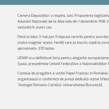
Camera Deputaților a respins, luni, Propunerea legislativ
Adunării Naţionale de la Alba Iulia din 1 decembrie 1918
sesizată în acest caz.
Până la data 3 mai pot fi depuse cererile pentru acordar
statul maghiar acelor familii care își înscriu copiii la cu
aproximativ 370 lei/an.
UDMR si-a definitivat lista pentru alegerile europarlamen
Gyula, președintele Uniunii Federative a Naționalităților 
Comisia de pregătire a vizitei Papei Francisc în România (
organizează o conferință de presă dedicată vizitei Sfântu
Teologie Romano-Catolică, Universitatea Bucureşti).