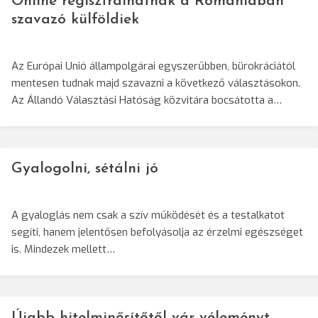
Online regisztrálhatnak a Romániában
szavazó külföldiek
Az Európai Unió állampolgárai egyszerűbben, bürokráciától
mentesen tudnak majd szavazni a következő választásokon.
Az Állandó Választási Hatóság közvitára bocsátotta a…
Gyalogolni, sétálni jó
A gyaloglás nem csak a szív működését és a testalkatot
segíti, hanem jelentősen befolyásolja az érzelmi egészséget
is. Mindezek mellett…
Újabb hitelminősítőtől vár véleményt