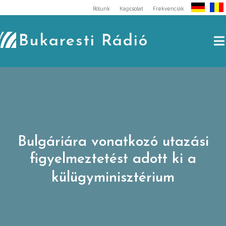
Skip
Rólunk
Kapcsolat
Frekvenciák
to
content
Bukaresti Rádió
Bulgáriára vonatkozó utazási
figyelmeztetést adott ki a
külügyminisztérium