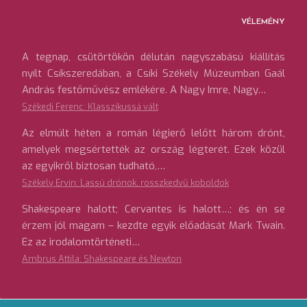
VÉLEMÉNY
A tegnap, csütörtökön délután nagyszabású kiállítás
nyílt Csíkszeredában, a Csíki Székely Múzeumban Gaál
András festőművész emlékére. A Nagy Imre, Nagy…
Székedi Ferenc: Klasszikussá vált
Az elmúlt héten a román légierő lelőtt három drónt,
amelyek megsértették az ország légterét. Ezek közül
az egyikről biztosan tudható,…
Székely Ervin: Lassú drónok, rosszkedvű koboldok
Shakespeare halott; Cervantes is halott…; és én se
érzem jól magam – kezdte egyik előadását Mark Twain.
Ez az irodalomtörténeti…
Ambrus Attila: Shakespeare és Newton