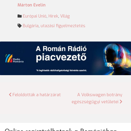
Márton Evelin
Európai Unió
,
Hírek
,
Világ
Bulgária
,
utazási figyelmeztetés
Bejegyzés
Feloldották a határzárat
A Volkswagen botrány
egészségügyi vetületei
navigáció