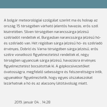
A bolgár meteorológiai szolgálat szerint ma és holnap az
ország 15 térségében várható jelentős havazás, erős szél
kíséretében. Sliven térségében narancssárga jelzésű
szélriadót rendeltek el, Burgasban narancssárga jelzésű hó-
és szélriadó van. Hét régióban sárga jelzésű hó- és szélriadó
érvényes, Dobrici és Varna térségében sárga jelzésű, erős
szélre vonatkozó figyelmeztetést rendeltek el, négy
térségben ugyancsak sárga jelzésű, havazásra érvényes
figyelmeztetést bocsátottak ki. A gépkocsivezetőket
óvatosságra, megfelelő sebességre és felszereltségre intik,
ugyanakkor figyelmeztetik, hogy egyes útszakaszokat
lezárhatnak a hó és az alacsony látótávolság miatt.
2019. január 04. , 14:28