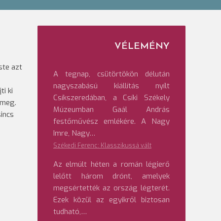
e
VÉLEMÉNY
ste azt
A tegnap, csütörtökön délután
nagyszabású kiállítás nyílt
i ki
Csíkszeredában, a Csíki Székely
 meg.
Múzeumban Gaál András
sincs
festőművész emlékére. A Nagy
Imre, Nagy…
Székedi Ferenc: Klasszikussá vált
Az elmúlt héten a román légierő
lelőtt három drónt, amelyek
megsértették az ország légterét.
Ezek közül az egyikről biztosan
tudható,…