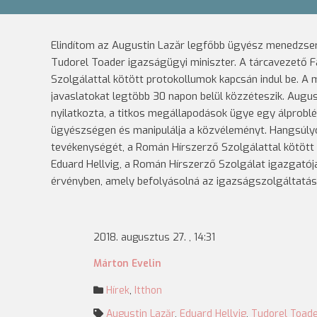
Elindítom az Augustin Lazăr legfőbb ügyész menedzser
Tudorel Toader igazságügyi miniszter.
A tárcavezető F
Szolgálattal kötött protokollumok kapcsán indul be. A 
javaslatokat legtöbb 30 napon belül közzéteszik.
Augus
nyilatkozta, a titkos megállapodások ügye egy álproblé
ügyészségen és manipulálja a közvéleményt. Hangsúlyoz
tevékenységét, a Román Hírszerző Szolgálattal kötöt
Eduard Hellvig, a Román Hírszerző Szolgálat igazgatój
érvényben, amely befolyásolná az igazságszolgáltatá
2018. augusztus 27. , 14:31
Márton Evelin
Hírek
,
Itthon
Augustin Lazăr
,
Eduard Hellvig
,
Tudorel Toad