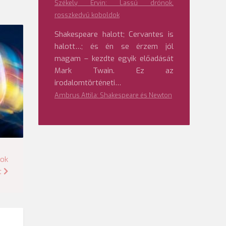
Székely Ervin: Lassú drónok,
rosszkedvű koboldok
Shakespeare halott; Cervantes is
halott…; és én se érzem jól
magam – kezdte egyik előadását
Mark Twain. Ez az
irodalomtörténeti…
Ambrus Attila: Shakespeare és Newton
mok
t