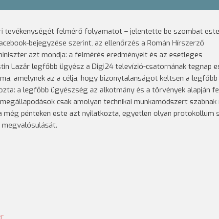
i tevékenységét felmérő folyamatot – jelentette be szombat est
acebook-bejegyzése szerint, az ellenőrzés a Román Hírszerző
miniszter azt mondja: a felmérés eredményeit és az esetleges
tin Lazăr legfőbb ügyész a Digi24 televízió-csatornának tegnap e
ma, amelynek az a célja, hogy bizonytalanságot keltsen a legfőbb
ta: a legfőbb ügyészség az alkotmány és a törvények alapján fejt
t megállapodások csak amolyan technikai munkamódszert szabnak
a még pénteken este azt nyilatkozta, egyetlen olyan protokollum 
s megvalósulását.
er