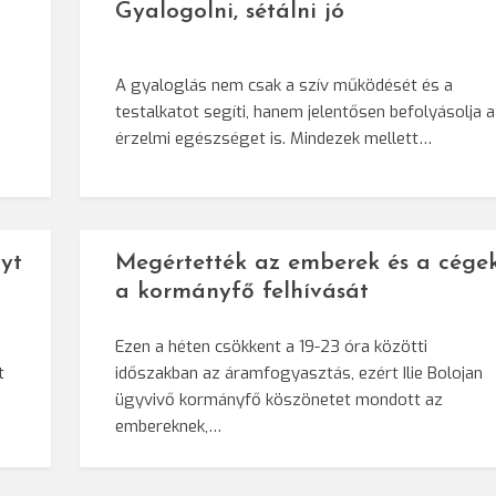
Gyalogolni, sétálni jó
A gyaloglás nem csak a szív működését és a
testalkatot segíti, hanem jelentősen befolyásolja 
érzelmi egészséget is. Mindezek mellett…
yt
Megértették az emberek és a cége
a kormányfő felhívását
Ezen a héten csökkent a 19-23 óra közötti
t
időszakban az áramfogyasztás, ezért Ilie Bolojan
ügyvivő kormányfő köszönetet mondott az
embereknek,…