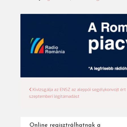
Bejegyzés
Kivizsgálja az ENSZ az aleppói segélykonvojt ért
szeptemberi légitámadást
navigáció
Online regisztrálhatnak a