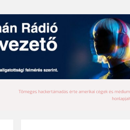
Tömeges hackertámadás érte amerikai cégek és médiu
honlapjai