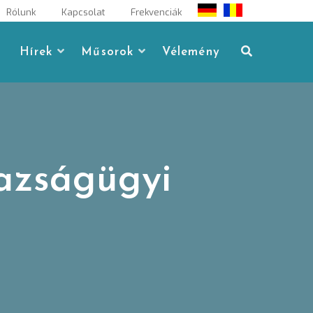
Rólunk
Kapcsolat
Frekvenciák
Hírek
Műsorok
Vélemény
gazságügyi