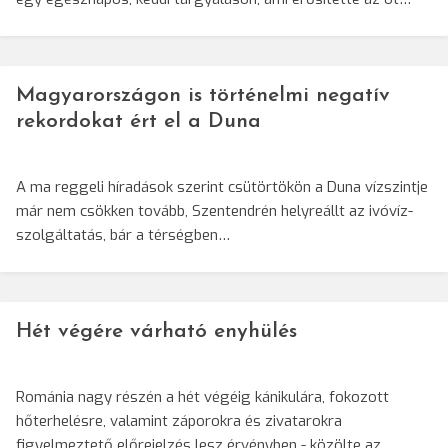
Magyarországon is történelmi negatív
rekordokat ért el a Duna
A ma reggeli híradások szerint csütörtökön a Duna vízszintje
már nem csökken tovább, Szentendrén helyreállt az ivóvíz-
szolgáltatás, bár a térségben…
Hét végére várható enyhülés
Románia nagy részén a hét végéig kánikulára, fokozott
hőterhelésre, valamint záporokra és zivatarokra
figyelmeztető előrejelzés lesz érvényben - közölte az…