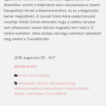
államtitkár szerint a többi kérés sincs visszautasítva, hanem
hiánypótlást kértek a dokumentációhoz, és ez a kiegészítés
hamar megoldható. A tusnádi Szent Anna vadásztársulat
vezetője, Rafain Zoltán elmondta, hogy a vadász-társulat
nem áthelyezési, hanem kilövési engedély kért mind a 12
medve esetében. Július közepe óta négy személyt sebesített
meg medve a Tusnádfürdőn.
2018. augusztus 09. , 14:17
Márton Evelin
Hírek
,
Itthon
,
Közélet
áthelyezés
,
kilövés
,
Környezetőrség
,
környezetvédelmi minisztérium
,
medvék
,
Rafain
Zoltán
,
Szép Róbert
,
Tusnádfürdő