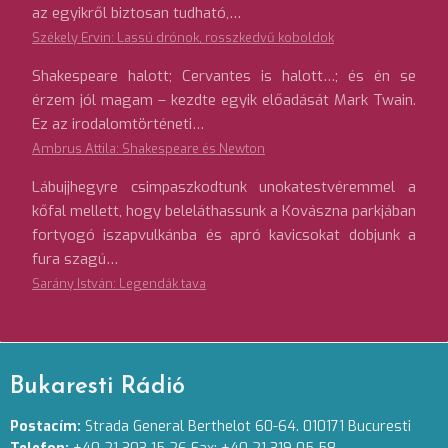
az egyikről biztosan tudható,…
Székely Ervin: Lassú drónok, rosszkedvű koboldok
Shakespeare halott; Cervantes is halott…; és én se
érzem jól magam – kezdte egyik előadását Mark Twain.
Ez az irodalomtörténeti…
Ambrus Attila: Shakespeare és Newton
Lábujjhegyre csimpaszkodtunk unokatestvéremmel a
kőfal mellett, hogy beleláthassunk a Kovászna parkjában
fortyogó iszapvulkánba és apró kavicsokat dobjunk a
fura szagú…
Sarány István: Legendák tava
Bukaresti Rádió
Postacím:
Strada General Berthelot 60-64. 010171 Bucuresti