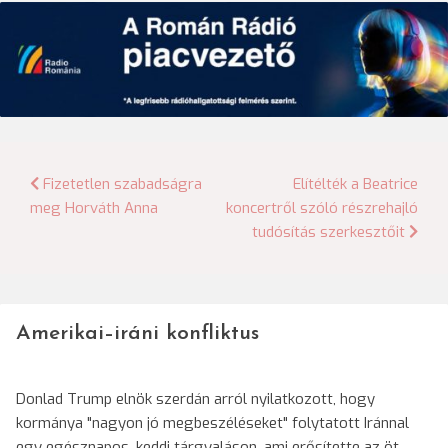
Bejegyzés
Fizetetlen szabadságra
Elítélték a Beatrice
meg Horváth Anna
koncertről szóló részrehajló
navigáció
tudósítás szerkesztőit
Amerikai–iráni konfliktus
Donlad Trump elnök szerdán arról nyilatkozott, hogy
kormánya "nagyon jó megbeszéléseket" folytatott Iránnal
egy egésznapos, keddi tárgyaláson, ami erősítette az öt…