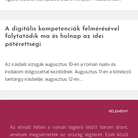
A digitális kompetenciák felmérésével
folytatódik ma és holnap az idei
pótérettségi
Az írásbeli vizsgák augusztus 10-én a román nyelv és
irodalom dolgozattal kezdődnek. Augusztus 11-én a kötelező
tantárgy írásbelije, augusztus 12-én…
VÉLEMÉNY
Az elmúlt héten a román légierő lelőtt három drónt,
amelyek megsértették az ország légterét. Ezek közül