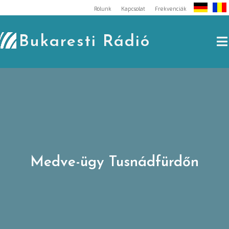
Skip
Rólunk
Kapcsolat
Frekvenciák
to
content
Bukaresti Rádió
Medve-ügy Tusnádfürdőn