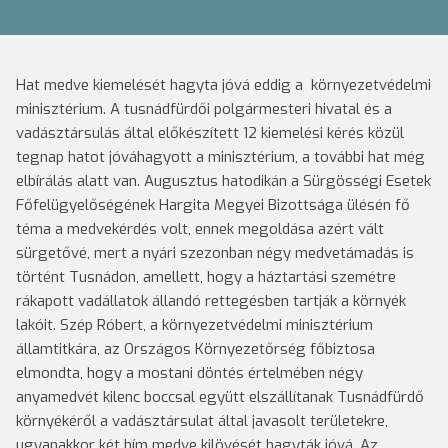
Hat medve kiemelését hagyta jóvá eddig a környezetvédelmi
minisztérium. A tusnádfürdői polgármesteri hivatal és a
vadásztársulás által előkészített 12 kiemelési kérés közül
tegnap hatot jóváhagyott a minisztérium, a további hat még
elbírálás alatt van.
Augusztus hatodikán a Sürgösségi Esetek
Főfelügyelőségének Hargita Megyei Bizottsága ülésén fő
téma a medvekérdés volt, ennek megoldása azért vált
sürgetővé, mert a nyári szezonban négy medvetámadás is
történt Tusnádon, amellett, hogy a háztartási szemétre
rákapott vadállatok állandó rettegésben tartják a környék
lakóit.
Szép Róbert, a környezetvédelmi minisztérium
államtitkára, az Országos Környezetőrség főbiztosa
elmondta, hogy a mostani döntés értelmében négy
anyamedvét kilenc boccsal együtt elszállítanak Tusnádfürdő
környékéről a vadásztársulat által javasolt területekre,
ugyanakkor két hím medve kilövését hagyták jóvá. Az