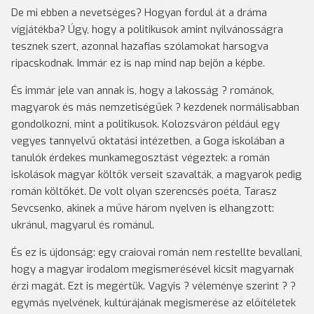
De mi ebben a nevetséges? Hogyan fordul át a dráma
vígjátékba? Úgy, hogy a politikusok amint nyilvánosságra
tesznek szert, azonnal hazafias szólamokat harsogva
ripacskodnak. Immár ez is nap mind nap bejön a képbe.
És immár jele van annak is, hogy a lakosság ? románok,
magyarok és más nemzetiségűek ? kezdenek normálisabban
gondolkozni, mint a politikusok. Kolozsváron például egy
vegyes tannyelvű oktatási intézetben, a Goga iskolában a
tanulók érdekes munkamegosztást végeztek: a román
iskolások magyar költők verseit szavalták, a magyarok pedig
román költőkét. De volt olyan szerencsés poéta, Tarasz
Sevcsenko, akinek a műve három nyelven is elhangzott:
ukránul, magyarul és románul.
És ez is újdonság: egy craiovai román nem restellte bevallani,
hogy a magyar irodalom megismerésével kicsit magyarnak
érzi magát. Ezt is megértük. Vagyis ? véleménye szerint ? ?
egymás nyelvének, kultúrájának megismerése az előítéletek