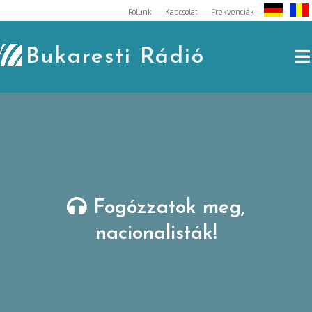
Skip
Rólunk
Kapcsolat
Frekvenciák
to
content
Bukaresti Rádió
Fogózzatok meg,
nacionalisták!