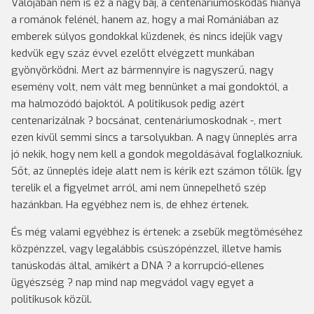
Valójában nem is ez a nagy baj, a centenáriumoskodás hiánya
a románok felénél, hanem az, hogy a mai Romániában az
emberek súlyos gondokkal küzdenek, és nincs idejük vagy
kedvük egy száz évvel ezelőtt elvégzett munkában
gyönyörködni. Mert az bármennyire is nagyszerű, nagy
esemény volt, nem vált meg bennünket a mai gondoktól, a
ma halmozódó bajoktól. A politikusok pedig azért
centenarizálnak ? bocsánat, centenáriumoskodnak -, mert
ezen kívül semmi sincs a tarsolyukban. A nagy ünneplés arra
jó nekik, hogy nem kell a gondok megoldásával foglalkozniuk.
Sőt, az ünneplés ideje alatt nem is kérik ezt számon tőlük. Így
terelik el a figyelmet arról, ami nem ünnepelhető szép
hazánkban. Ha egyébhez nem is, de ehhez értenek.
És még valami egyébhez is értenek: a zsebük megtöméséhez
közpénzzel, vagy legalábbis csúszópénzzel, illetve hamis
tanúskodás által, amikért a DNA ? a korrupció-ellenes
ügyészség ? nap mind nap megvádol vagy egyet a
politikusok közül.