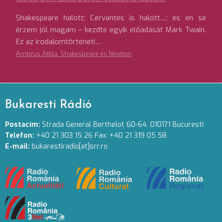
Shakespeare halott; Cervantes is halott…; és én se
érzem jól magam – kezdte egyik előadását Mark Twain.
Ez az irodalomtörténeti…
Ambrus Attila: Shakespeare és Newton
Bukaresti Rádió
Postacím:
Strada General Berthelot 60-64. 010171 Bucuresti
Telefon:
+40 21 303 15 26 Fax: +40 21 319 05 58
E-mail:
bukarestiradio[at]srr.ro