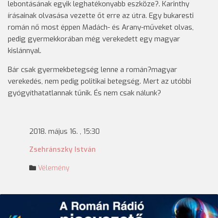
lebontásának egyik leghatékonyabb eszköze?. Karinthy
írásainak olvasása vezette őt erre az útra. Egy bukaresti
román nő most éppen Madách- és Arany-műveket olvas,
pedig gyermekkorában még verekedett egy magyar
kislánnyal.
Bár csak gyermekbetegség lenne a román?magyar
verekedés, nem pedig politikai betegség. Mert az utóbbi
gyógyíthatatlannak tűnik. És nem csak nálunk?
2018. május 16. , 15:30
Zsehránszky István
Vélemény