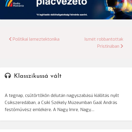
Bejegyzés
Politikai lemeztektonika
Ismét robbantottak
Pristinában
navigáció
Klasszikussá vált
A tegnap, csütörtökön délután nagyszabású kiállítás nyílt
Csíkszeredában, a Csíki Székely Múzeumban Gaál András
festőművész emlékére. A Nagy Imre, Nagy…