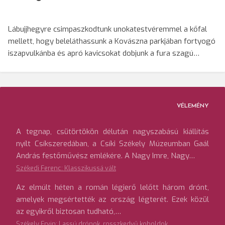
Lábujjhegyre csimpaszkodtunk unokatestvéremmel a kőfal
mellett, hogy beleláthassunk a Kovászna parkjában fortyogó
iszapvulkánba és apró kavicsokat dobjunk a fura szagú…
VÉLEMÉNY
A tegnap, csütörtökön délután nagyszabású kiállítás
nyílt Csíkszeredában, a Csíki Székely Múzeumban Gaál
András festőművész emlékére. A Nagy Imre, Nagy…
Székedi Ferenc: Klasszikussá vált
Az elmúlt héten a román légierő lelőtt három drónt,
amelyek megsértették az ország légterét. Ezek közül
az egyikről biztosan tudható,…
Székely Ervin: Lassú drónok, rosszkedvű koboldok