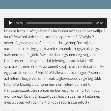
Audió
00:00
00:00
lejátszó
Nászta Katalin könyvében Csíky Ibolya színésznő azt vallja: ?
ha túlfeszíted a drámát, átmész vígjátékba?. Vagyis ?
nevetségessé válsz. Ezt kellene, hogy megfontolják a
nacionalisták is, legyenek azok románok, magyarok vagy
más nemzetiségűek. Mert például egy nemrég végzett
felmérés eredménye szerint jelenleg a romániaiak 50
százalékát nem érdekli az annyit szajkózott centenárium. Ez
egy román ember ? Vintilă Mihăiescu szociológus ? szerint
azt jelenti, hogy ?a romániaiak legkevesebb,
vagy legtöbb
felének a közelgő centenárium nem jelent semmit?.
Hangsúlyozzuk egy román ember, egy román értelmiségi
mondja ezt. És még hozzáteszi, hogy ?számára kellemes
meglepetés volt ez, mert ő rosszabbra számított?.