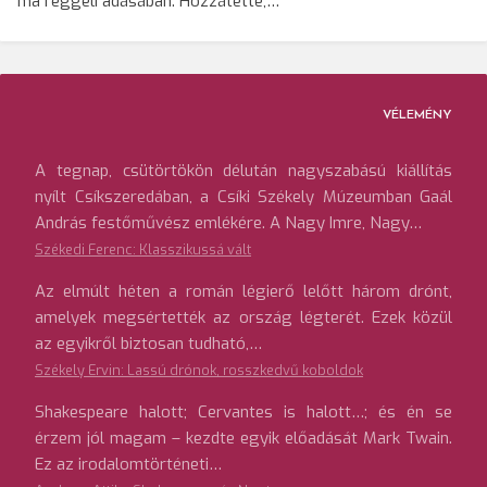
ma reggeli adásában. Hozzátette,…
VÉLEMÉNY
A tegnap, csütörtökön délután nagyszabású kiállítás
nyílt Csíkszeredában, a Csíki Székely Múzeumban Gaál
András festőművész emlékére. A Nagy Imre, Nagy…
Székedi Ferenc: Klasszikussá vált
Az elmúlt héten a román légierő lelőtt három drónt,
amelyek megsértették az ország légterét. Ezek közül
az egyikről biztosan tudható,…
Székely Ervin: Lassú drónok, rosszkedvű koboldok
Shakespeare halott; Cervantes is halott…; és én se
érzem jól magam – kezdte egyik előadását Mark Twain.
Ez az irodalomtörténeti…