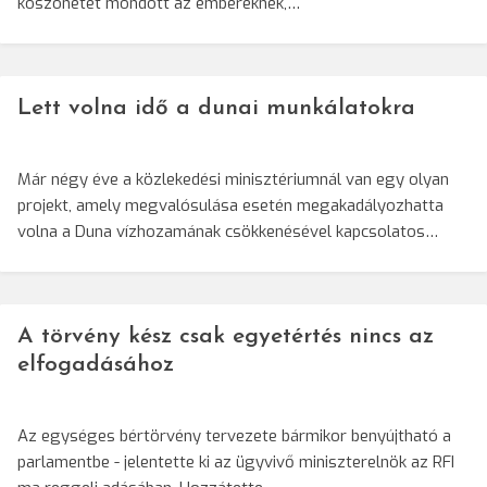
köszönetet mondott az embereknek,…
Lett volna idő a dunai munkálatokra
Már négy éve a közlekedési minisztériumnál van egy olyan
projekt, amely megvalósulása esetén megakadályozhatta
volna a Duna vízhozamának csökkenésével kapcsolatos…
A törvény kész csak egyetértés nincs az
elfogadásához
Az egységes bértörvény tervezete bármikor benyújtható a
parlamentbe - jelentette ki az ügyvivő miniszterelnök az RFI