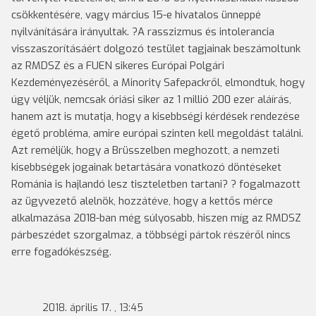
csökkentésére, vagy március 15-e hivatalos ünneppé
nyilvánítására irányultak.
?A rasszizmus és intolerancia
visszaszorításáért dolgozó testület tagjainak beszámoltunk
az RMDSZ és a FUEN sikeres Európai Polgári
Kezdeményezéséről, a Minority Safepackről, elmondtuk, hogy
úgy véljük, nemcsak óriási siker az 1 millió 200 ezer aláírás,
hanem azt is mutatja, hogy a kisebbségi kérdések rendezése
égető probléma, amire európai szinten kell megoldást találni.
Azt reméljük, hogy a Brüsszelben meghozott, a nemzeti
kisebbségek jogainak betartására vonatkozó döntéseket
Románia is hajlandó lesz tiszteletben tartani? ? fogalmazott
az ügyvezető alelnök, hozzátéve, hogy a kettős mérce
alkalmazása 2018-ban még súlyosabb, hiszen míg az RMDSZ
párbeszédet szorgalmaz, a többségi pártok részéről nincs
erre fogadókészség.
2018. április 17. , 13:45