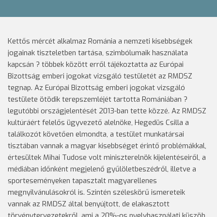
Kettős mércét alkalmaz Románia a nemzeti kisebbségek
jogainak tiszteletben tartása, szimbólumaik használata
kapcsán ? többek között erről tájékoztatta az Európai
Bizottság emberi jogokat vizsgáló testületét az RMDSZ
tegnap.
Az Európai Bizottság emberi jogokat vizsgáló
testülete ötödik terepszemléjét tartotta Romániában ?
legutóbbi országjelentését 2013-ban tette közzé. Az RMDSZ
kultúráért felelős ügyvezető alelnöke, Hegedüs Csilla a
találkozót követően elmondta, a testület munkatársai
tisztában vannak a magyar kisebbséget érintő problémákkal,
értesültek Mihai Tudose volt miniszterelnök kijelentéseiről, a
médiában időnként megjelenő gyűlöletbeszédről, illetve a
sporteseményeken tapasztalt magyarellenes
megnyilvánulásokról is. Szintén széleskörű ismereteik
vannak az RMDSZ által benyújtott, de elakasztott
törvénytervezetekről, ami a 20%-os nyelvhasználati küszöb