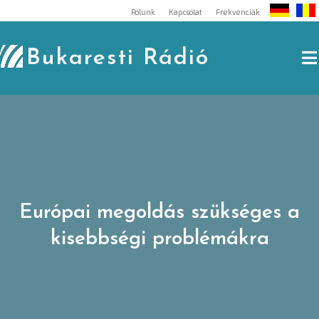
Skip
Rólunk
Kapcsolat
Frekvenciák
to
content
Bukaresti Rádió
Európai megoldás szükséges a
kisebbségi problémákra