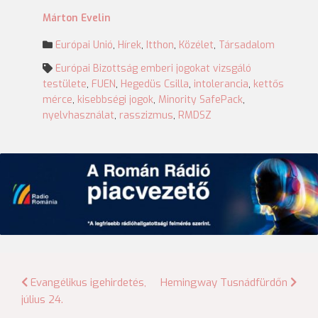
Márton Evelin
Európai Unió
,
Hírek
,
Itthon
,
Közélet
,
Társadalom
Európai Bizottság emberi jogokat vizsgáló
testülete
,
FUEN
,
Hegedüs Csilla
,
intolerancia
,
kettős
mérce
,
kisebbségi jogok
,
Minority SafePack
,
nyelvhasználat
,
rasszizmus
,
RMDSZ
Bejegyzés
Evangélikus igehirdetés,
Hemingway Tusnádfürdőn
július 24.
navigáció