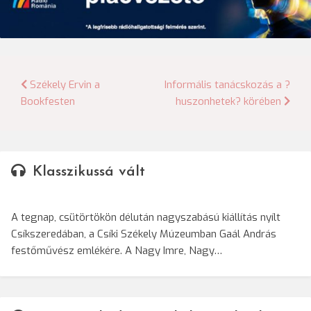
Bejegyzés
Székely Ervin a
Informális tanácskozás a ?
Bookfesten
huszonhetek? körében
navigáció
Klasszikussá vált
A tegnap, csütörtökön délután nagyszabású kiállítás nyílt
Csíkszeredában, a Csíki Székely Múzeumban Gaál András
festőművész emlékére. A Nagy Imre, Nagy…