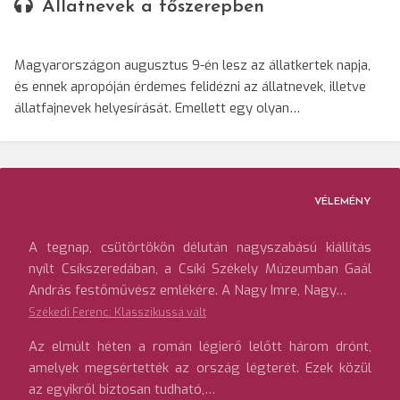
Állatnevek a főszerepben
Magyarországon augusztus 9-én lesz az állatkertek napja,
és ennek apropóján érdemes felidézni az állatnevek, illetve
állatfajnevek helyesírását. Emellett egy olyan…
VÉLEMÉNY
A tegnap, csütörtökön délután nagyszabású kiállítás
nyílt Csíkszeredában, a Csíki Székely Múzeumban Gaál
András festőművész emlékére. A Nagy Imre, Nagy…
Székedi Ferenc: Klasszikussá vált
Az elmúlt héten a román légierő lelőtt három drónt,
amelyek megsértették az ország légterét. Ezek közül
az egyikről biztosan tudható,…