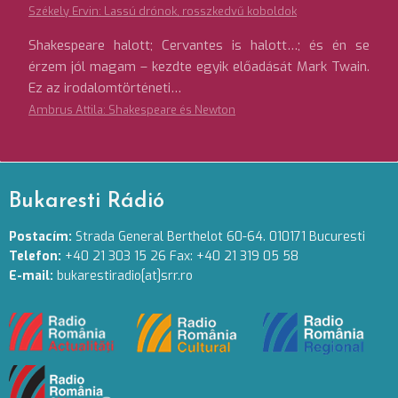
Székely Ervin: Lassú drónok, rosszkedvű koboldok
Shakespeare halott; Cervantes is halott…; és én se
érzem jól magam – kezdte egyik előadását Mark Twain.
Ez az irodalomtörténeti…
Ambrus Attila: Shakespeare és Newton
Bukaresti Rádió
Postacím:
Strada General Berthelot 60-64. 010171 Bucuresti
Telefon:
+40 21 303 15 26 Fax: +40 21 319 05 58
E-mail:
bukarestiradio[at]srr.ro