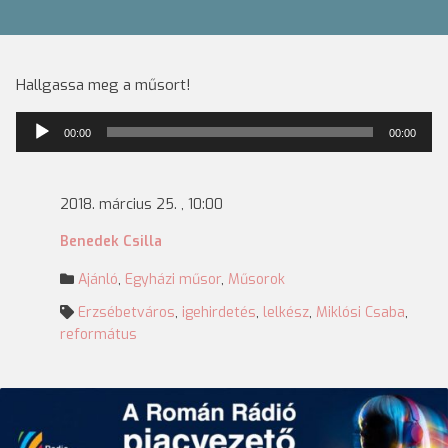
Hallgassa meg a műsort!
Audió
00:00
00:00
lejátszó
2018. március 25. , 10:00
Benedek Csilla
Ajánló
,
Egyházi műsor
,
Műsorok
Erzsébetváros
,
igehirdetés
,
lelkész
,
Miklósi Csaba
,
református