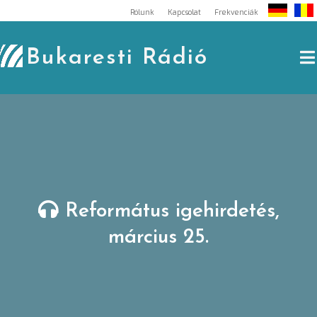
Skip
Rólunk
Kapcsolat
Frekvenciák
to
content
Bukaresti Rádió
Református igehirdetés,
március 25.