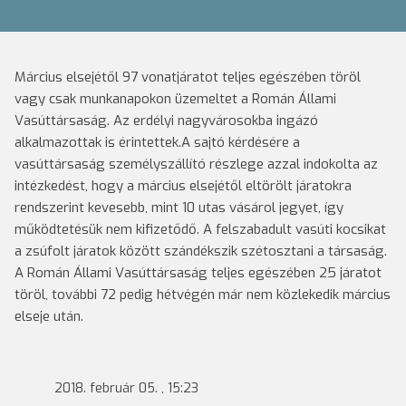
Március elsejétől 97 vonatjáratot teljes egészében töröl
vagy csak munkanapokon üzemeltet a Román Állami
Vasúttársaság. Az erdélyi nagyvárosokba ingázó
alkalmazottak is érintettek.
A sajtó kérdésére a
vasúttársaság személyszállító részlege azzal indokolta az
intézkedést, hogy a március elsejétől eltörölt járatokra
rendszerint kevesebb, mint 10 utas vásárol jegyet, így
működtetésük nem kifizetődő. A felszabadult vasúti kocsikat
a zsúfolt járatok között szándékszik szétosztani a társaság.
A Román Állami Vasúttársaság teljes egészében 25 járatot
töröl, további 72 pedig hétvégén már nem közlekedik március
elseje után.
2018. február 05. , 15:23