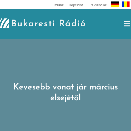
Skip
Rólunk
Kapcsolat
Frekvenciák
to
content
Bukaresti Rádió
Kevesebb vonat jár március
elsejétől