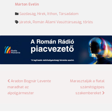
Márton Evelin
Gazdaság
,
Hírek
,
Itthon
,
Társadalom
járatok
,
Román Állami Vasúttársaság
,
törlés
Bejegyzés
Aradon Bognár Levente
Marasztalják a fiatal
maradhat az
számítógépes
navigáció
alpolgármester
szakembereket