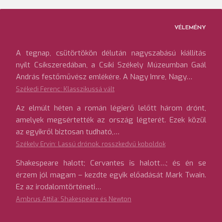
VÉLEMÉNY
A tegnap, csütörtökön délután nagyszabású kiállítás
nyílt Csíkszeredában, a Csíki Székely Múzeumban Gaál
András festőművész emlékére. A Nagy Imre, Nagy…
Székedi Ferenc: Klasszikussá vált
Az elmúlt héten a román légierő lelőtt három drónt,
amelyek megsértették az ország légterét. Ezek közül
az egyikről biztosan tudható,…
Székely Ervin: Lassú drónok, rosszkedvű koboldok
Shakespeare halott; Cervantes is halott…; és én se
érzem jól magam – kezdte egyik előadását Mark Twain.
Ez az irodalomtörténeti…
Ambrus Attila: Shakespeare és Newton