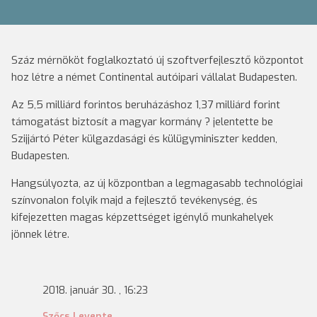
Száz mérnököt foglalkoztató új szoftverfejlesztő központot
hoz létre a német Continental autóipari vállalat Budapesten.
Az 5,5 milliárd forintos beruházáshoz 1,37 milliárd forint
támogatást biztosít a magyar kormány ? jelentette be
Szijjártó Péter külgazdasági és külügyminiszter kedden,
Budapesten.
Hangsúlyozta, az új központban a legmagasabb technológiai
színvonalon folyik majd a fejlesztő tevékenység, és
kifejezetten magas képzettséget igénylő munkahelyek
jönnek létre.
2018. január 30. , 16:23
Szőcs Levente