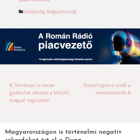
Gazdaság
,
Magyarország
Bejegyzés
Törvényes a román
Összefogásra szólít a
gyakorlati oktatás a MOGYE
miniszterelnök
navigáció
magyar tagozatán
Magyarországon is történelmi negatív