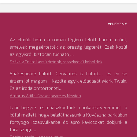
VÉLEMÉNY
Az elmúlt héten a román légierő lelőtt három drónt,
amelyek megsértették az ország légterét. Ezek közül
az egyikről biztosan tudható,…
Székely Ervin: Lassú drónok, rosszkedvű koboldok
Shakespeare halott; Cervantes is halott…; és én se
érzem jól magam – kezdte egyik előadását Mark Twain.
Ez az irodalomtörténeti…
Ambrus Attila: Shakespeare és Newton
Lábujjhegyre csimpaszkodtunk unokatestvéremmel a
kőfal mellett, hogy beleláthassunk a Kovászna parkjában
fortyogó iszapvulkánba és apró kavicsokat dobjunk a
fura szagú…