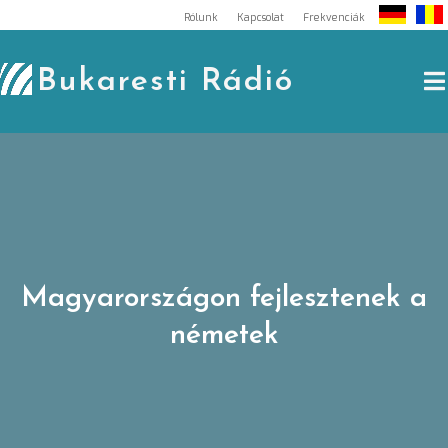
Skip
Rólunk
Kapcsolat
Frekvenciák
to
content
Bukaresti Rádió
Magyarországon fejlesztenek a
németek