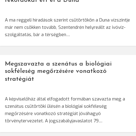
rekordokat ért el a Duna
A ma reggeli híradások szerint csütörtökön a Duna vízszintje
már nem csökken tovább, Szentendrén helyreállt az ivóvíz-
szolgáltatás, bár a térségben…
Megszavazta a szenátus a biológiai
sokféleség megőrzésére vonatkozó
stratégiát
A képviselőház által elfogadott formában szavazta meg a
szenátus csütörtöki ülésén a biológiai sokféleség
megőrzésére vonatkozó stratégiát jóváhagyó
törvénytervezetet. A jogszabályjavaslatot 79…