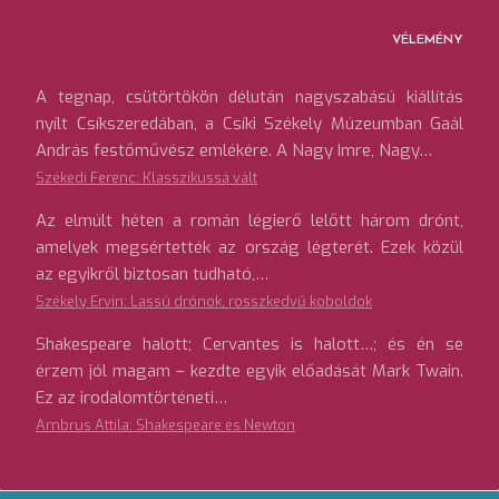
VÉLEMÉNY
A tegnap, csütörtökön délután nagyszabású kiállítás
nyílt Csíkszeredában, a Csíki Székely Múzeumban Gaál
András festőművész emlékére. A Nagy Imre, Nagy…
Székedi Ferenc: Klasszikussá vált
Az elmúlt héten a román légierő lelőtt három drónt,
amelyek megsértették az ország légterét. Ezek közül
az egyikről biztosan tudható,…
Székely Ervin: Lassú drónok, rosszkedvű koboldok
Shakespeare halott; Cervantes is halott…; és én se
érzem jól magam – kezdte egyik előadását Mark Twain.
Ez az irodalomtörténeti…
Ambrus Attila: Shakespeare és Newton