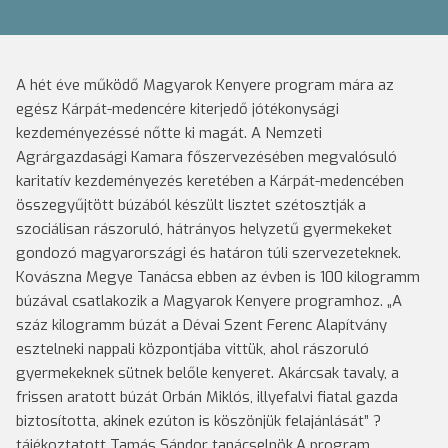
A hét éve működő Magyarok Kenyere program mára az
egész Kárpát-medencére kiterjedő jótékonysági
kezdeményezéssé nőtte ki magát. A Nemzeti
Agrárgazdasági Kamara főszervezésében megvalósuló
karitatív kezdeményezés keretében a Kárpát-medencében
összegyűjtött búzából készült lisztet szétosztják a
szociálisan rászoruló, hátrányos helyzetű gyermekeket
gondozó magyarországi és határon túli szervezeteknek.
Kovászna Megye Tanácsa ebben az évben is 100 kilogramm
búzával csatlakozik a Magyarok Kenyere programhoz. „A
száz kilogramm búzát a Dévai Szent Ferenc Alapítvány
esztelneki nappali központjába vittük, ahol rászoruló
gyermekeknek sütnek belőle kenyeret. Akárcsak tavaly, a
frissen aratott búzát Orbán Miklós, illyefalvi fiatal gazda
biztosította, akinek ezúton is köszönjük felajánlását” ?
tájékoztatott Tamás Sándor tanácselnök.A program