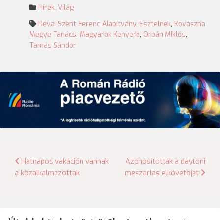
Hírek
,
Világ
Dévai Szent Ferenc Alapítvány
,
Esztelnek
,
Kovászna
Megye Tanács
,
Magyarok Kenyere
,
Orbán Miklós
,
Tamás Sándor
Bejegyzés
Hatnapos vakáción vannak
Azonosították a daytoni
a közalkalmazottak
mészárlás elkövetőjét
navigáció