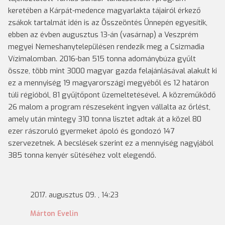
keretében a Kárpát-medence magyarlakta tájairól érkező
zsákok tartalmát idén is az Összeöntés Ünnepén egyesítik,
ebben az évben augusztus 13-án (vasárnap) a Veszprém
megyei Nemeshanytelepülésen rendezik meg a Csizmadia
Vízimalomban. 2016-ban 515 tonna adománybúza gyűlt
össze, több mint 3000 magyar gazda felajánlásával alakult ki
ez a mennyiség 19 magyarországi megyéből és 12 határon
túli régióból, 81 gyűjtőpont üzemeltetésével. A közreműködő
26 malom a program részeseként ingyen vállalta az őrlést,
amely után mintegy 310 tonna lisztet adtak át a közel 80
ezer rászoruló gyermeket ápoló és gondozó 147
szervezetnek. A becslések szerint ez a mennyiség nagyjából
385 tonna kenyér sütéséhez volt elegendő.
2017. augusztus 09. , 14:23
Márton Evelin