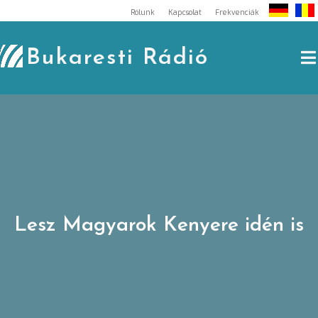
Skip
Rólunk
Kapcsolat
Frekvenciák
to
content
Bukaresti Rádió
Lesz Magyarok Kenyere idén is