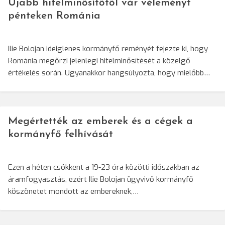
Újabb hitelminősítőtől vár véleményt
pénteken Románia
Ilie Bolojan ideiglenes kormányfő reményét fejezte ki, hogy
Románia megőrzi jelenlegi hitelminősítését a közelgő
értékelés során. Ugyanakkor hangsúlyozta, hogy mielőbb…
Megértették az emberek és a cégek a
kormányfő felhívását
Ezen a héten csökkent a 19-23 óra közötti időszakban az
áramfogyasztás, ezért Ilie Bolojan ügyvivő kormányfő
köszönetet mondott az embereknek,…