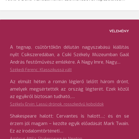
VÉLEMÉNY
A tegnap, csütörtökön délután nagyszabású kiállítás
nyílt Csíkszeredában, a Csíki Székely Múzeumban Gaál
András festőművész emlékére. A Nagy Imre, Nagy…
Székedi Ferenc: Klasszikussá vált
Az elmúlt héten a román légierő lelőtt három drónt,
amelyek megsértették az ország légterét. Ezek közül
az egyikről biztosan tudható,…
Székely Ervin: Lassú drónok, rosszkedvű koboldok
Shakespeare halott; Cervantes is halott…; és én se
érzem jól magam – kezdte egyik előadását Mark Twain.
Ez az irodalomtörténeti…
Ambrus Attila: Shakespeare és Newton