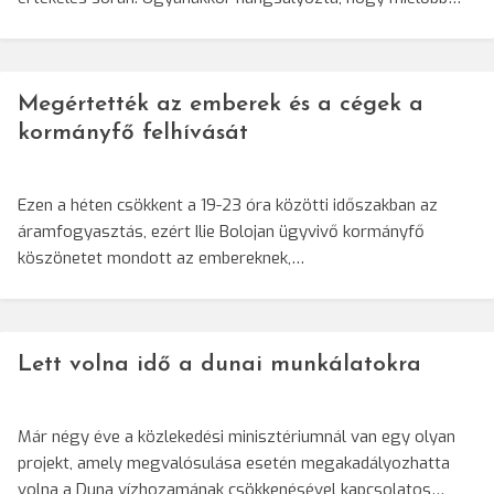
Megértették az emberek és a cégek a
kormányfő felhívását
Ezen a héten csökkent a 19-23 óra közötti időszakban az
áramfogyasztás, ezért Ilie Bolojan ügyvivő kormányfő
köszönetet mondott az embereknek,…
Lett volna idő a dunai munkálatokra
Már négy éve a közlekedési minisztériumnál van egy olyan
projekt, amely megvalósulása esetén megakadályozhatta
volna a Duna vízhozamának csökkenésével kapcsolatos…