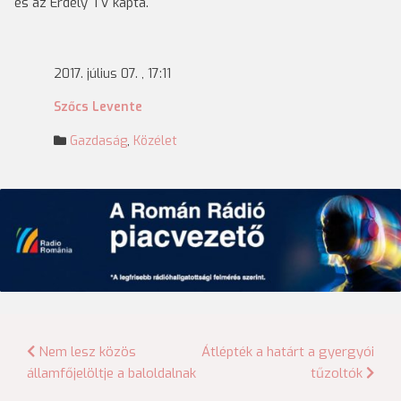
és az Erdély TV kapta.
2017. július 07. , 17:11
Szőcs Levente
Gazdaság
,
Közélet
Bejegyzés
Nem lesz közös
Átlépték a határt a gyergyói
államfőjelöltje a baloldalnak
tűzoltók
navigáció