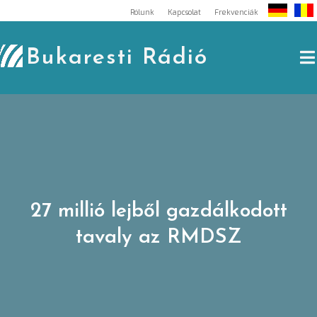
Skip
Rólunk
Kapcsolat
Frekvenciák
to
content
Bukaresti Rádió
27 millió lejből gazdálkodott
tavaly az RMDSZ