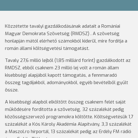
Közzétette tavalyi gazdálkodásának adatait a Romániai
Magyar Demokrata Szövetség (RMDSZ) . A szövetség
honlapján mától elérhető számokból kiderül, mire fordítja a
román állami költségvetési támogatást.
Tavaly 27,6 millió lejből (1,85 milliárd forint) gazdálkodott az
RMDSZ, ebből csaknem 23 millió lej volt a román állam
kisebbségi alapjából kapott támogatás, a fennmaradó
összeg tagdíjakból, adományokból, egyéb bevételből gyűlt
össze.
A kisebbségi alapból elköltött összeg csaknem felét saját
működésére fordította a szövetség, 32 százalékát pedig
közösségszervező programokra költötte. Költségvetésük 1,7
százalékát a Kós Károly Akadémia Alapítvány, 3,3 százalékát
a Maszol.ro hírportál, 13 százalékát pedig az Erdély FM rádió