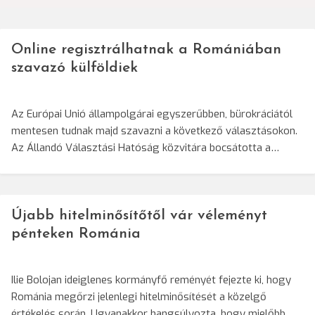
Online regisztrálhatnak a Romániában
szavazó külföldiek
Az Európai Unió állampolgárai egyszerűbben, bürokráciától
mentesen tudnak majd szavazni a következő választásokon.
Az Állandó Választási Hatóság közvitára bocsátotta a…
Újabb hitelminősítőtől vár véleményt
pénteken Románia
Ilie Bolojan ideiglenes kormányfő reményét fejezte ki, hogy
Románia megőrzi jelenlegi hitelminősítését a közelgő
értékelés során. Ugyanakkor hangsúlyozta, hogy mielőbb…