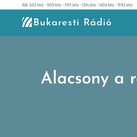
Skip
AM: 603 kHz • 909 kHz • 1197 kHz • 1314 kHz • 1404 kHz • 1593 kHz
to
content
Bukaresti Rádió
Alacsony a r