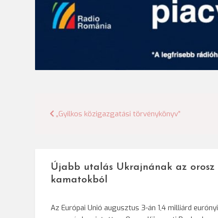
Bejegyzés
„Gyilkos közigazgatási törvénykönyv”
navigáció
Újabb utalás Ukrajnának az orosz
kamatokból
Az Európai Unió augusztus 3-án 1,4 milliárd eurónyi