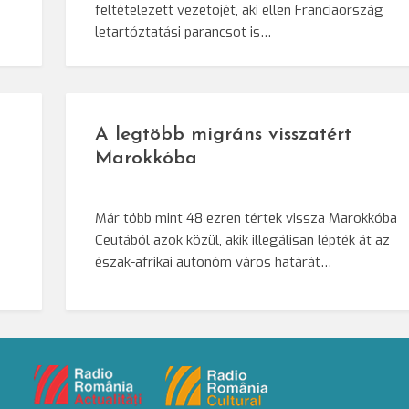
feltételezett vezetõjét, aki ellen Franciaország
letartóztatási parancsot is…
A legtöbb migráns visszatért
Marokkóba
Már több mint 48 ezren tértek vissza Marokkóba
Ceutából azok közül, akik illegálisan lépték át az
észak-afrikai autonóm város határát…