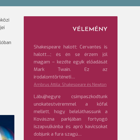
őközi
jei
VÉLEMÉNY
ulóban
Shakespeare halott; Cervantes is
halott…; és én se érzem jól
magam – kezdte egyik előadását
Mark Twain. Ez az
irodalomtörténeti…
Ambrus Attila: Shakespeare és Newton
Lábujjhegyre csimpaszkodtunk
unokatestvéremmel a kőfal
mellett, hogy beleláthassunk a
Kovászna parkjában fortyogó
iszapvulkánba és apró kavicsokat
dobjunk a fura szagú…