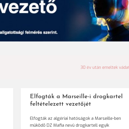
30 év után emeltek váda
Elfogták a Marseille-i drogkartel
feltételezett vezetőjét
Elfogták az algériai hatóságok a Marseille-ben
mûködõ DZ Mafia nevû drogkartell egyik