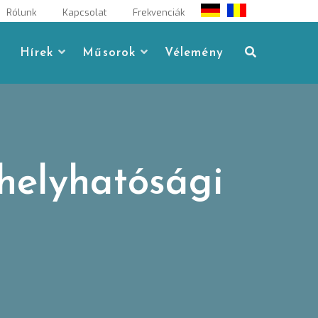
Rólunk
Kapcsolat
Frekvenciák
Hírek
Műsorok
Vélemény
 helyhatósági