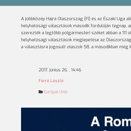
A jobbközép Hajrá Olaszország (FI) és az Északi Liga a
helyhatósági választások második fordulóján tegnap, a
szerezték a legtöbb polgármesteri széket abban a 111 o
helyhatósági választások meglepetése az Olaszországb
a választásra jogosult olaszok 58, a másodikban még k
2017. június 26. , 14:46
Forró László
Európai Unió