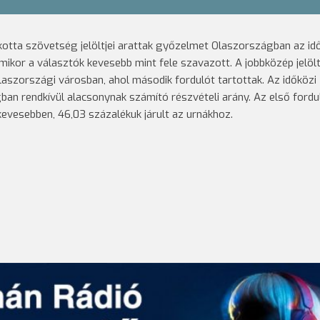
lkotta szövetség jelöltjei arattak győzelmet Olaszországban az id
mikor a választók kevesebb mint fele szavazott.
A jobbközép jelölt
laszországi városban, ahol második fordulót tartottak. Az időközi
an rendkívül alacsonynak számító részvételi arány. Az első ford
evesebben, 46,03 százalékuk járult az urnákhoz.