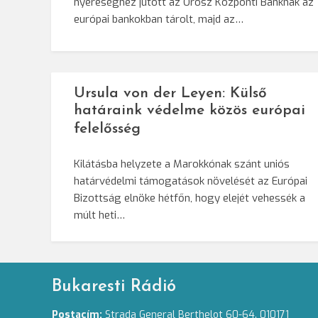
nyereséghez jutott az Orosz Központi Banknak az
európai bankokban tárolt, majd az…
Ursula von der Leyen: Külső
határaink védelme közös európai
felelősség
Kilátásba helyzete a Marokkónak szánt uniós
határvédelmi támogatások növelését az Európai
Bizottság elnöke hétfőn, hogy elejét vehessék a
múlt heti…
Bukaresti Rádió
Postacím:
Strada General Berthelot 60-64. 010171