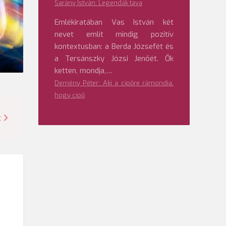
Sarány István: Legendák tava
Emlékiratában Vas István két
nevet említ mindig pozitív
kontextusban: a Berda Józsefét és
a Tersánszky Józsi Jenőét. Ők
ketten, mondja,…
Demény Péter: Aki a cipőre rámondja,
hogy cipő
t