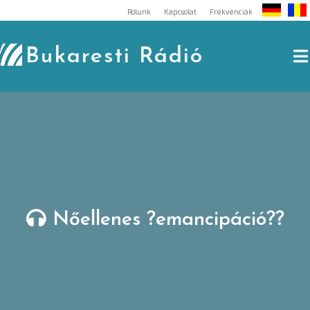
Skip
Rólunk
Kapcsolat
Frekvenciák
to
content
Bukaresti Rádió
Nőellenes ?emancipáció??