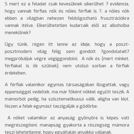
S mert ez a feladat csak kevesüknek sikerülhet ? evidencia,
hogy vannak férfias nők és nőies férfiak is ?, a nőies nők
ebben a világban nehezen feldolgozható frusztrációkra
vannak ítélve. Elkerülhetetlen kudarcaik elől az alkoholba
menekülnek?
Úgy tűnik, régen itt lenne az ideje, hogy a poszt-
posztmodern világ félig sem gondolt ?gondolatait?
megpróbáljuk végre végiggondolni. A nők és (mert minket,
férfiakat is ők szülnek), nem utolsó sorban a férfiak
érdekében.
A férfiak valamikor egymás társaságában illogattak, vagy
éppenséggel vedeltek, ma már főként nőkkel együtt teszik. A
mámorból pedig, ha szisztematikussá válik, aligha van kiút,
hiszen a felek egymást taszigálják a gödörbe.
A nőket valamikor az anyaság gyönyöre is képes volt
megrészegíteni, manapság gyakorta a részegség mámora
teszi lehetetlenné, hogy egyáltalán anyákká váljanak.