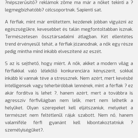
?népszerűsítő? reklámok zöme ma már a nőket tekinti a ?
legmegbízhatóbb? célcsoportnak. Sapienti sat.
A férfiak, mint már említettem, kezdenek jobban vigyázni az
egészségükre, kevesebbet és talán megfontoltabban isznak.
Természetesen össztársadalmi átlagban. Két ellentétes
trend érvényesül tehát, a férfiak józanodnak, a nők egy része
pedig mintha mind inkább elveszítené az eszét.
S az is sejthető, hogy miért. A nők, akiket a modern világ a
férfiakkal való lélekölő konkurenciára kényszerít, sokkal
inkább ki vannak téve a stressznek. Nem azért, mert kevésbé
intelligensek vagy teherbíróbbak lennének, mint a férfiak ? ez
akár fordítva is lehet ?, hanem azért, mert a továbbra is
agresszív férfivilágban nem lelik, mert nem lelhetik a
helyüket. Olyan szerepeket kell eljátszaniuk, melyeket a
természet nem feltétlenül rájuk szabott. Nem nő, hanem
valamiféle férfi gyanánt kell kibontakoztatniuk ?
személyiségüket?.