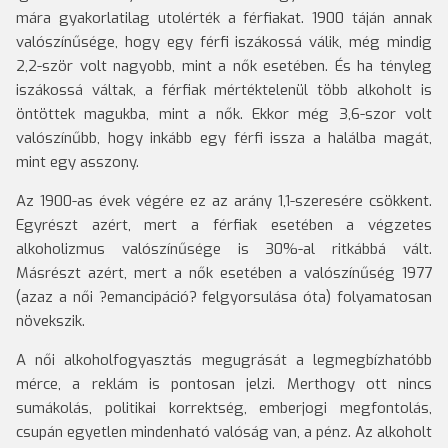
mára gyakorlatilag utolérték a férfiakat. 1900 táján annak
valószínűsége, hogy egy férfi iszákossá válik, még mindig
2,2-ször volt nagyobb, mint a nők esetében. És ha tényleg
iszákossá váltak, a férfiak mértéktelenül több alkoholt is
öntöttek magukba, mint a nők. Ekkor még 3,6-szor volt
valószínűbb, hogy inkább egy férfi issza a halálba magát,
mint egy asszony.
Az 1900-as évek végére ez az arány 1,1-szeresére csökkent.
Egyrészt azért, mert a férfiak esetében a végzetes
alkoholizmus valószínűsége is 30%-al ritkábbá vált.
Másrészt azért, mert a nők esetében a valószínűség 1977
(azaz a női ?emancipáció? felgyorsulása óta) folyamatosan
növekszik.
A női alkoholfogyasztás megugrását a legmegbízhatóbb
mérce, a reklám is pontosan jelzi. Merthogy ott nincs
sumákolás, politikai korrektség, emberjogi megfontolás,
csupán egyetlen mindenható valóság van, a pénz. Az alkoholt