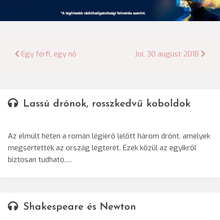
Bejegyzés
Egy férfi, egy nő
Joi, 30 august 2018
navigáció
Lassú drónok, rosszkedvű koboldok
Az elmúlt héten a román légierő lelőtt három drónt, amelyek
megsértették az ország légterét. Ezek közül az egyikről
biztosan tudható,…
Shakespeare és Newton