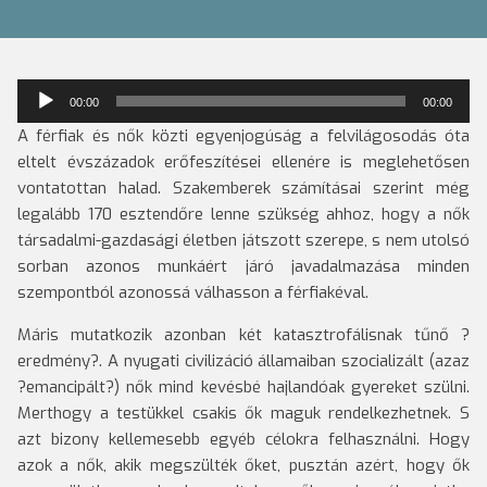
Audió
00:00
00:00
lejátszó
A férfiak és nők közti egyenjogúság a felvilágosodás óta
eltelt évszázadok erőfeszítései ellenére is meglehetősen
vontatottan halad. Szakemberek számításai szerint még
legalább 170 esztendőre lenne szükség ahhoz, hogy a nők
társadalmi-gazdasági életben játszott szerepe, s nem utolsó
sorban azonos munkáért járó javadalmazása minden
szempontból azonossá válhasson a férfiakéval.
Máris mutatkozik azonban két katasztrofálisnak tűnő ?
eredmény?. A nyugati civilizáció államaiban szocializált (azaz
?emancipált?) nők mind kevésbé hajlandóak gyereket szülni.
Merthogy a testükkel csakis ők maguk rendelkezhetnek. S
azt bizony kellemesebb egyéb célokra felhasználni. Hogy
azok a nők, akik megszülték őket, pusztán azért, hogy ők