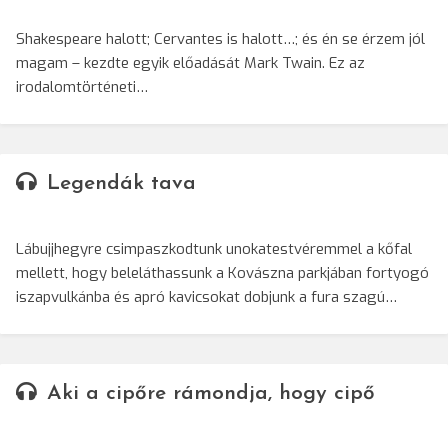
Shakespeare halott; Cervantes is halott…; és én se érzem jól
magam – kezdte egyik előadását Mark Twain. Ez az
irodalomtörténeti…
Legendák tava
Lábujjhegyre csimpaszkodtunk unokatestvéremmel a kőfal
mellett, hogy beleláthassunk a Kovászna parkjában fortyogó
iszapvulkánba és apró kavicsokat dobjunk a fura szagú…
Aki a cipőre rámondja, hogy cipő