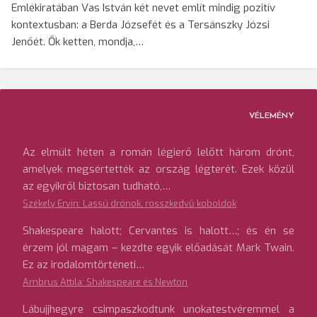
Emlékiratában Vas István két nevet említ mindig pozitív
kontextusban: a Berda Józsefét és a Tersánszky Józsi
Jenőét. Ők ketten, mondja,…
VÉLEMÉNY
Az elmúlt héten a román légierő lelőtt három drónt,
amelyek megsértették az ország légterét. Ezek közül
az egyikről biztosan tudható,…
Székely Ervin: Lassú drónok, rosszkedvű koboldok
Shakespeare halott; Cervantes is halott…; és én se
érzem jól magam – kezdte egyik előadását Mark Twain.
Ez az irodalomtörténeti…
Ambrus Attila: Shakespeare és Newton
Lábujjhegyre csimpaszkodtunk unokatestvéremmel a