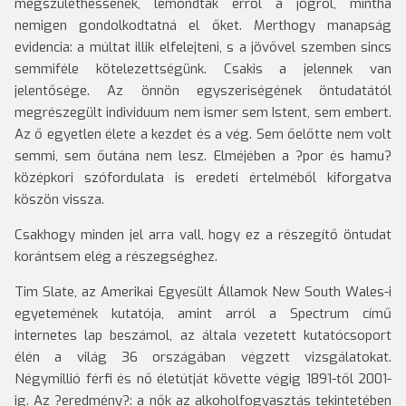
megszülethessenek, lemondtak erről a jogról, mintha
nemigen gondolkodtatná el őket. Merthogy manapság
evidencia: a múltat illik elfelejteni, s a jövővel szemben sincs
semmiféle kötelezettségünk. Csakis a jelennek van
jelentősége. Az önnön egyszeriségének öntudatától
megrészegült individuum nem ismer sem Istent, sem embert.
Az ő egyetlen élete a kezdet és a vég. Sem őelőtte nem volt
semmi, sem őutána nem lesz. Elméjében a ?por és hamu?
középkori szófordulata is eredeti értelméből kiforgatva
köszön vissza.
Csakhogy minden jel arra vall, hogy ez a részegítő öntudat
korántsem elég a részegséghez.
Tim Slate, az Amerikai Egyesült Államok New South Wales-i
egyetemének kutatója, amint arról a Spectrum című
internetes lap beszámol, az általa vezetett kutatócsoport
élén a világ 36 országában végzett vizsgálatokat.
Négymillió férfi és nő életútját követte végig 1891-től 2001-
ig. Az ?eredmény?: a nők az alkoholfogyasztás tekintetében