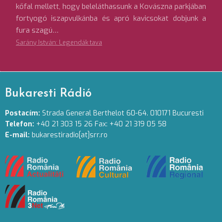
kőfal mellett, hogy beleláthassunk a Kovászna parkjában
fortyogó iszapvulkánba és apró kavicsokat dobjunk a
fura szagú…
Sarány István: Legendák tava
Bukaresti Rádió
Postacím:
Strada General Berthelot 60-64. 010171 Bucuresti
Telefon:
+40 21 303 15 26 Fax: +40 21 319 05 58
E-mail:
bukarestiradio[at]srr.ro