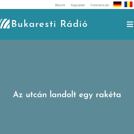
Skip
Rólunk
Kapcsolat
Frekvenciák
to
content
Bukaresti Rádió
Az utcán landolt egy rakéta