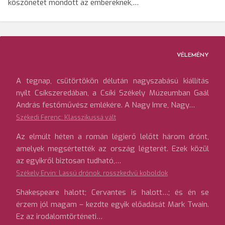
köszönetet mondott az embereknek,…
VÉLEMÉNY
A tegnap, csütörtökön délután nagyszabású kiállítás
nyílt Csíkszeredában, a Csíki Székely Múzeumban Gaál
András festőművész emlékére. A Nagy Imre, Nagy…
Székedi Ferenc: Klasszikussá vált
Az elmúlt héten a román légierő lelőtt három drónt,
amelyek megsértették az ország légterét. Ezek közül
az egyikről biztosan tudható,…
Székely Ervin: Lassú drónok, rosszkedvű koboldok
Shakespeare halott; Cervantes is halott…; és én se
érzem jól magam – kezdte egyik előadását Mark Twain.
Ez az irodalomtörténeti…