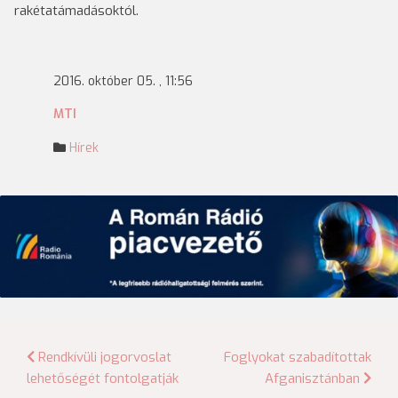
rakétatámadásoktól.
2016. október 05. , 11:56
MTI
Hírek
Bejegyzés
Rendkívüli jogorvoslat
Foglyokat szabadítottak
lehetőségét fontolgatják
Afganisztánban
navigáció