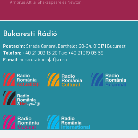
Ambrus Attila: Shakespeare és Newton
Bukaresti Rádió
Postacím:
Strada General Berthelot 60-64. 010171 Bucuresti
Telefon:
+40 21 303 15 26 Fax: +40 21 319 05 58
E-mail:
bukarestiradio[at]srr.ro