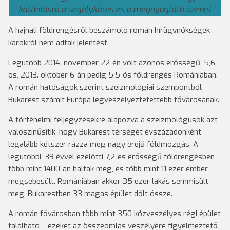
kattintásra a segélykérés és a megnyugtató üzenet
A hajnali földrengésről beszámoló román hírügynökségek
károkról nem adtak jelentést.
Legutóbb 2014. november 22-én volt azonos erősségű, 5,6-
os, 2013. október 6-án pedig 5,5-ös földrengés Romániában.
A román hatóságok szerint szeizmológiai szempontból
Bukarest számít Európa legveszélyeztetettebb fővárosának.
A történelmi feljegyzésekre alapozva a szeizmológusok azt
valószínűsítik, hogy Bukarest térségét évszázadonként
legalább kétszer rázza meg nagy erejű földmozgás. A
legutóbbi, 39 évvel ezelőtti 7,2-es erősségű földrengésben
több mint 1400-an haltak meg, és több mint 11 ezer ember
megsebesült. Romániában akkor 35 ezer lakás semmisült
meg, Bukarestben 33 magas épület dőlt össze.
A román fővárosban több mint 350 közveszélyes régi épület
található – ezeket az összeomlás veszélyére figyelmeztető