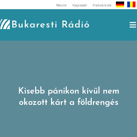
Skip
Rólunk
Kapcsolat
Frekvenciák
to
content
Bukaresti Rádió
Kisebb pánikon kívül nem
okozott kárt a földrengés