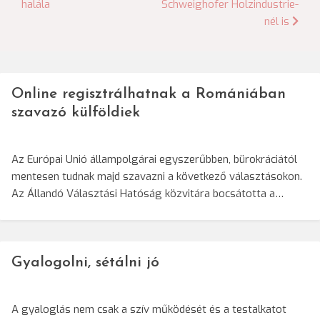
halála
Schweighofer Holzindustrie-
navigáció
nél is
Online regisztrálhatnak a Romániában
szavazó külföldiek
Az Európai Unió állampolgárai egyszerűbben, bürokráciától
mentesen tudnak majd szavazni a következő választásokon.
Az Állandó Választási Hatóság közvitára bocsátotta a…
Gyalogolni, sétálni jó
A gyaloglás nem csak a szív működését és a testalkatot