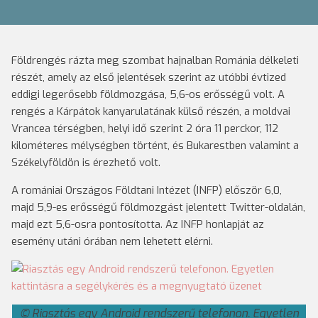
Földrengés rázta meg szombat hajnalban Románia délkeleti
részét, amely az első jelentések szerint az utóbbi évtized
eddigi legerősebb földmozgása, 5,6-os erősségű volt. A
rengés a Kárpátok kanyarulatának külső részén, a moldvai
Vrancea térségben, helyi idő szerint 2 óra 11 perckor, 112
kilométeres mélységben történt, és Bukarestben valamint a
Székelyföldön is érezhető volt.
A romániai Országos Földtani Intézet (INFP) először 6,0,
majd 5,9-es erősségű földmozgást jelentett Twitter-oldalán,
majd ezt 5,6-osra pontosította. Az INFP honlapját az
esemény utáni órában nem lehetett elérni.
Riasztás egy Android rendszerű telefonon. Egyetlen