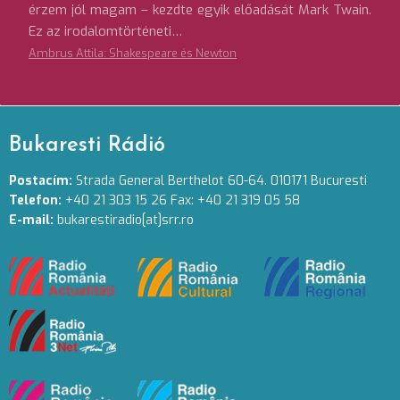
érzem jól magam – kezdte egyik előadását Mark Twain.
Ez az irodalomtörténeti…
Ambrus Attila: Shakespeare és Newton
Bukaresti Rádió
Postacím:
Strada General Berthelot 60-64. 010171 Bucuresti
Telefon:
+40 21 303 15 26 Fax: +40 21 319 05 58
E-mail:
bukarestiradio[at]srr.ro