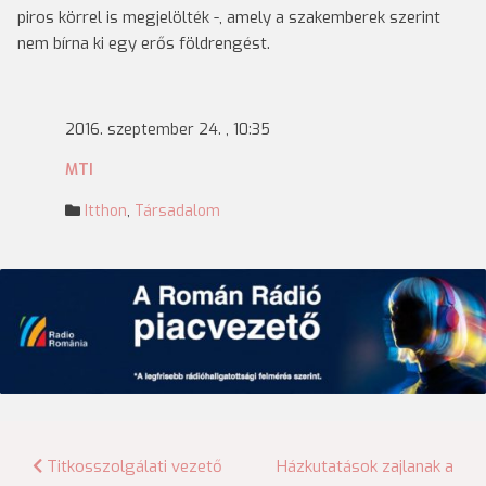
piros körrel is megjelölték -, amely a szakemberek szerint
nem bírna ki egy erős földrengést.
2016. szeptember 24. , 10:35
MTI
Itthon
,
Társadalom
Bejegyzés
Titkosszolgálati vezető
Házkutatások zajlanak a