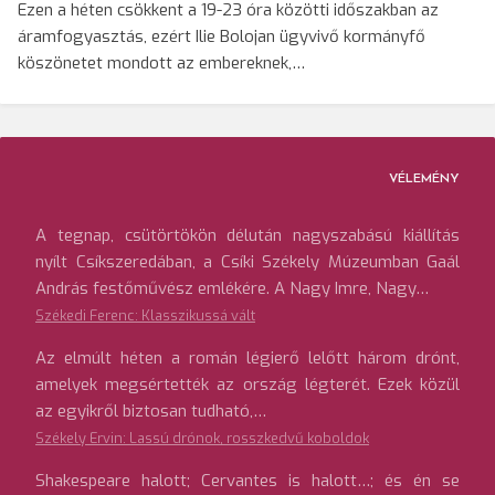
Ezen a héten csökkent a 19-23 óra közötti időszakban az
áramfogyasztás, ezért Ilie Bolojan ügyvivő kormányfő
köszönetet mondott az embereknek,…
VÉLEMÉNY
A tegnap, csütörtökön délután nagyszabású kiállítás
nyílt Csíkszeredában, a Csíki Székely Múzeumban Gaál
András festőművész emlékére. A Nagy Imre, Nagy…
Székedi Ferenc: Klasszikussá vált
Az elmúlt héten a román légierő lelőtt három drónt,
amelyek megsértették az ország légterét. Ezek közül
az egyikről biztosan tudható,…
Székely Ervin: Lassú drónok, rosszkedvű koboldok
Shakespeare halott; Cervantes is halott…; és én se