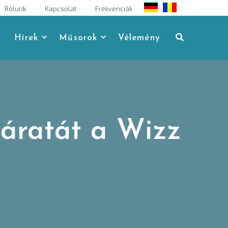
Rólunk
Kapcsolat
Frekvenciák
Hírek
Műsorok
Vélemény
járatát a Wizz