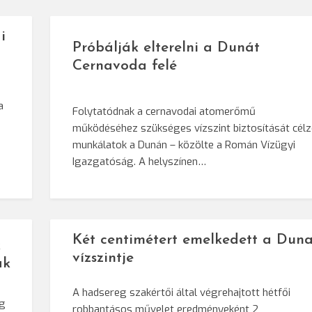
i
Próbálják elterelni a Dunát
Cernavoda felé
a
Folytatódnak a cernavodai atomerőmű
működéséhez szükséges vízszint biztosítását cél
munkálatok a Dunán – közölte a Román Vízügyi
Igazgatóság. A helyszínen…
Két centimétert emelkedett a Dun
k
vízszintje
ak
A hadsereg szakértői által végrehajtott hétfői
ág
robbantásos művelet eredményeként 2