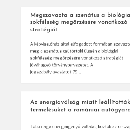
Megszavazta a szenátus a biológia
sokféleség megőrzésére vonatkozó
stratégiát
A képviselőház által elfogadott formában szavazt
meg a szenátus csütörtöki ülésén a biológiai
sokféleség megőrzésére vonatkozó stratégiát
jóváhagyó törvénytervezetet. A
jogszabályjavaslatot 79…
Az energiaválság miatt leállítottá
termelésüket a romániai autógyár
Több nagy energiaigényű vállalat, köztük az orsz