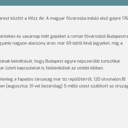
arest között a Wizz Air. A magyar fővárosba induló első gépre 17
pénteken és vasárnap indít gépeket a román fővárosból Budapestre
yanis nagyon alacsony áron, már 69 lejtől kínál jegyeket, míg a
tának beindítását, hogy Budapest egyre népszerűbb turisztikai
üzleti kapcsolatok is felélénkültek az utóbbi időben.
elenleg a fapados társaság már tíz repülőtérről, 120 útvonalon,18
en (augusztus 31-vel bezárólag) 5 millió utast szállított az orszá