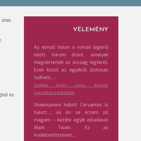
6 utas
VÉLEMÉNY
.
Az elmúlt héten a román légierő
lelőtt három drónt, amelyek
megsértették az ország légterét.
Ezek közül az egyikről biztosan
tudható,…
Székely Ervin: Lassú drónok,
rosszkedvű koboldok
gból és
Shakespeare halott; Cervantes is
halott…; és én se érzem jól
magam – kezdte egyik előadását
Mark Twain. Ez az
irodalomtörténeti…