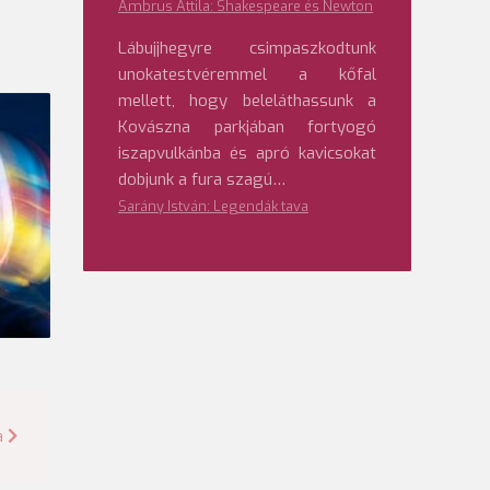
Ambrus Attila: Shakespeare és Newton
Lábujjhegyre csimpaszkodtunk
unokatestvéremmel a kőfal
mellett, hogy beleláthassunk a
Kovászna parkjában fortyogó
iszapvulkánba és apró kavicsokat
dobjunk a fura szagú…
Sarány István: Legendák tava
a