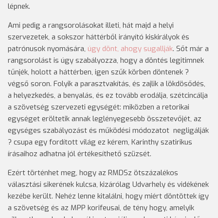
lépnek.
Ami pedig a rangsorolásokat illeti, hát majd a helyi
szervezetek, a sokszor háttérből irányító kiskirályok és
patrónusok nyomására,
úgy dönt, ahogy sugallják
. Sőt már a
rangsorolást is úgy szabályozza, hogy a döntés legitimnek
tűnjék, holott a háttérben, igen szűk körben döntenek ?
végső soron. Folyik a parasztvakítás, és zajlik a lökdösődés,
a helyezkedés, a benyalás, és ez tovább erodálja, szétcincálja
a szövetség szervezeti egységét: miközben a retorikai
egységet eröltetik annak leglényegesebb összetevőjét, az
egységes szabályozást és működési módozatot negligálják
? csupa egy fordított világ ez kérem, Karinthy szatirikus
írásaihoz adhatna jól értékesíthető szüzsét.
Ezért történhet meg, hogy az RMDSz ötszázalékos
választási sikerének kulcsa, kizárólag Udvarhely és vidékének
kezébe került. Nehéz lenne kitalálni, hogy miért döntöttek így
a szövetség és az MPP korifeusai, de tény hogy, amelyik