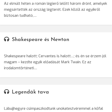
Az elmúlt héten a román légierő lelőtt három drónt, amelyek
megsértették az ország légterét. Ezek közül az egyikről
biztosan tudható,…
Shakespeare és Newton
Shakespeare halott; Cervantes is halott…; és én se érzem jól
magam – kezdte egyik előadását Mark Twain. Ez az
irodalomtörténeti…
Legendák tava
Lábujjhegyre csimpaszkodtunk unokatestvéremmel a kőfal