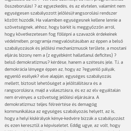
összeborulás! ? az egyezkedés, és az elvtelen, valamint nem
egységesen szabályozott jelölési/rangsorolási rendszer
között húzódik. Ha valamiben egységesnek kellene lennie a
szövetségnek, ahhoz, hogy bárkit is meggyőzzőn arról,
hogy következetesen fog föllépni a szavazók érdekeinek
védelmében, programja megvalósításában az éppen a belső
szabályozások és jelölési mechanizmusok területe, a mostani
eljárás bizony nem a (z egyébként hallatlanul deficites) ?
belső demokratizmus? kérdése, hanem a szétesés jele. T.i. a
demokrácia lényege éppen az, hogy az ?egyenlő pályák,
egyenlő esélyek? elve alapján, egységes szabályozás
mellett, biztosít lehetőséget a jelöltállításra és a
rangsorolásra, majd a választásra, és ez az elv egyáltalán
nem érvényes a szövetség jelölési eljárására. A
demokratizmuz teljes félreértése és demagóg
kommunikálása az egységes szabályozás helyett, az is,
hogy a helyi kiskirályok kénye-kedvére bízzák a szabályozást
és ezen keresztül a képviseletet. Eddig ugye, az volt, hogy