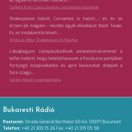
az egyikről biztosan tudható,…
Székely Ervin: Lassú drónok, rosszkedvű koboldok
Shakespeare halott; Cervantes is halott…; és én se
érzem jól magam – kezdte egyik előadását Mark Twain.
Ez az irodalomtörténeti…
Ambrus Attila: Shakespeare és Newton
Lábujjhegyre csimpaszkodtunk unokatestvéremmel a
kőfal mellett, hogy beleláthassunk a Kovászna parkjában
fortyogó iszapvulkánba és apró kavicsokat dobjunk a
fura szagú…
Sarány István: Legendák tava
Bukaresti Rádió
Postacím:
Strada General Berthelot 60-64. 010171 Bucuresti
Telefon:
+40 21 303 15 26 Fax: +40 21 319 05 58