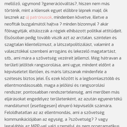
mellőző, úgymond ?generációváltás?, hiszen nem más
történik, mint a kliensek egyet előbbre lépnek majd, ők
lesznek az
új patrónusok
, mindenben követve, illetve a
neofiták buzgalmától hajtva ? minden bizonnyal ? akár
fölnagyítják, eltúlozzák a régiek elhibázott politikai attitűdjeit.
Elsősoban pedig tovább viszik azt az arctalan, színtelen és
szagtalan klientelizmust, a látszatpolitizálást, valamint a
választókkal szembeni arrogáns és lekezelő magatartást,
stb., ami mára a szövetség vezéreit jellemzi. Még hátravan a
területi jelöltek rangsorolása, ami ugye, mindent eldönt a
képviseletet illetően, és máris látszanak mindenfele a
szétesés biztos jelei. És ezek között is a legbomlasztóbb és
ellentmondásosabb, maga a jelölési és rangsorolási
rendszer, pontosabban rendszertelenség, ami merőben más
eljárásokat engedélyez területenként, az azután egyenértékű
mandátumot (esetlegesen) elnyerő képviselők számára.
Feloldhatatlan az az ellentmondás, ami a szövetség
kommunikációjában az egység, a ?szövetség? ? vagy
legalábbis az MPP-vel való személyi, és nem programatikus