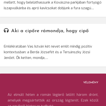
mellett, hogy beleláthassunk a Kovászna parkjában fortyogó
iszapvulkánba és apró kavicsokat dobjunk a fura szagú…
Aki a cipőre rámondja, hogy cipő
Emlékiratában Vas István két nevet említ mindig pozitív
kontextusban: a Berda Józsefét és a Tersánszky Józsi
Jenőét. Ők ketten, mondja,…
VÉLEMÉNY
Az elmúlt héten a román légierő lelőtt három drónt,
amelyek megsértették az ország légterét. Ezek közül