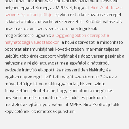
pillanatban udvarhelyszéki potenciális parlamenti képviselő
helyben egyeztek meg az MPP-vel, hogy t.i.
Bíró Zsolt lesz a
szövetség ottani jelöltje
, egyben ezt a kockázatos szerepet
is kiosztották az udvarhelyi szervezetre. Különös választás,
hiszen az ottani szervezet szorulna a leginkább
megerősítésre, ugyanis
a leggyengébben szerepelt a
helyhatósági választásokon
, a helyi szervezet, a mindenható
potentát aknamunkájának következtében, már-már teljesen
leépült, több érdekcsoport vitájának és ádáz versengésének a
helyszíne a régió, stb. Most meg egyfelöl a háttérből
évtizede irányító elkopott, és népszerűtlen kiskirály, és
egyben nagymogul, jelölteti magát szenátornak ? és ez a
műveltető ige itt nem stílusgyakorlat, hiszen szinte
fenyegetően jelentette be, hogy gondolom a megújulás
nevében, hetedik mandátumért is indul, és punktum ?
másfelöl az ejtőernyős, valamint MPP-s Bíró Zsoltot jelölik
képviselőnek, és ismétcsak punktum.