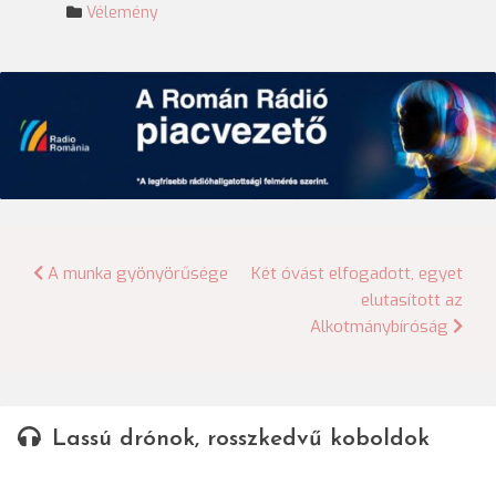
Vélemény
Bejegyzés
A munka gyönyörűsége
Két óvást elfogadott, egyet
elutasított az
navigáció
Alkotmánybíróság
Lassú drónok, rosszkedvű koboldok