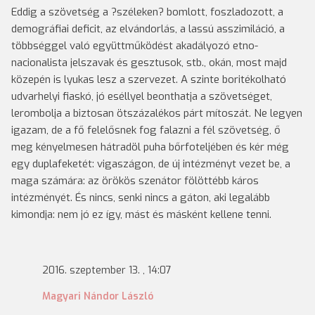
Eddig a szövetség a ?széleken? bomlott, foszladozott, a
demográfiai deficit, az elvándorlás, a lassú asszimiláció, a
többséggel való együttműködést akadályozó etno-
nacionalista jelszavak és gesztusok, stb., okán, most majd
közepén is lyukas lesz a szervezet. A szinte boritékolható
udvarhelyi fiaskó, jó eséllyel beonthatja a szövetséget,
lerombolja a biztosan ötszázalékos párt mítoszát. Ne legyen
igazam, de a fő felelősnek fog falazni a fél szövetség, ő
meg kényelmesen hátradöl puha bőrfoteljében és kér még
egy duplafeketét: vigaszágon, de új intézményt vezet be, a
maga számára: az örökös szenátor fölöttébb káros
intézményét. És nincs, senki nincs a gáton, aki legalább
kimondja: nem jó ez így, mást és másként kellene tenni.
2016. szeptember 13. , 14:07
Magyari Nándor László