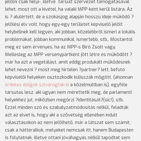
jelölni csak helyi-, illetve társult szervezet támogatásával
lehet, most ott a kivétel, ha valaki MPP-ként kerül listára. Az
is ? alulértett, de a szokásjog alapján hosszú ideje működő ?
jelölési elv volt, hogy egy-egy területet képviselő jelölt
helybélinek kell legyen, aki jobban, közelebbről ismeri a lokális
problémákat, jobban kommunikál, ismertebb, stb., Mostantól
meg ez sem érvényes, ha az MPP-s Bíró Zsolt vagy.
Mellesleg az MPP versenypártként jött létre és működött ?
már ha azt a vegetálást, amit eddig produkált működésnek
lehet nevezni ? most meg hirtelen ?partner? lett, befutó
képviselői helyeken osztozkodik kulisszák mögött, (ahonnan
érdekes dolgok szivárogtak ki
a közelmúltban is), egyféle
társutas lesz, aki ugyan nem mérettetik meg, de parlamenti
helyekhez jut, miközben megőrzi ?identitását?(sic!), stb.
Ezzel minden szó és szabályzatmódosítás nélkül, feladták
azt az elvet is, hogy aki a szövetség ellenében indult
választásokon az nem jelölhető, már a látszat sem számít,
csak a háttéralkuk, melyeket nemcsak itt, hanem Budapesten
is folytatnak, illetve ottani jóváhagyás nélkül tapodtat sem