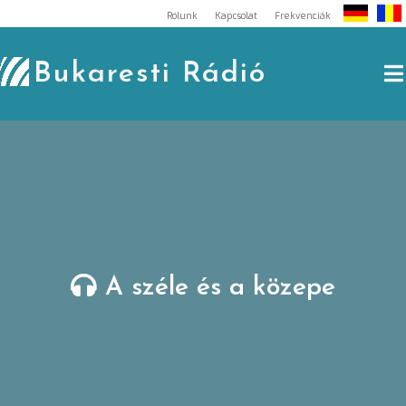
Skip
Rólunk
Kapcsolat
Frekvenciák
to
content
Bukaresti Rádió
A széle és a közepe