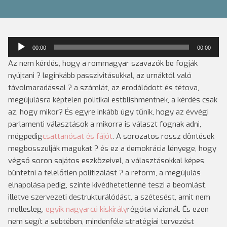
Audió
00:00
00:00
lejátszó
Az nem kérdés, hogy a rommagyar szavazók be fogják
nyújtani ? leginkább passzivitásukkal, az urnáktól való
távolmaradással ? a számlát, az erodálódott és tétova,
megújulásra képtelen politikai estblishmentnek, a kérdés csak
az, hogy mikor? És egyre inkább úgy tűnik, hogy az évvégi
parlamenti választások a mikorra is választ fognak adni,
mégpedig
csattanósat és fájót
.
A sorozatos rossz döntések
megbosszulják magukat ? és ez a demokrácia lényege, hogy
végső soron sajátos eszközeivel, a választásokkal képes
büntetni a felelőtlen politizálást ? a reform, a megújulás
elnapolása pedig, szinte kivédhetetlenné teszi a beomlást,
illetve szervezeti destrukturálódást, a szétesést, amit nem
mellesleg,
egyik nagyarcú kiskirály
régóta vizionál. És ezen
nem segít a sebtében, mindenféle stratégiai tervezést