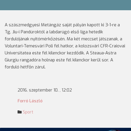
A szászmedgyesi Metángáz saját pályán kapott ki 3-1-re a
Tg. Jiu-i Pandúroktól a labdarúgó első liga hetedik
fordulójának nyitómérkőzésén. Ma két meccset játszanak, a
Voluntari-Temesvári Poli fél hatkor, a kolozsvári CFR-Craiovai
Universitatea este fél kilenckor kezdődik. A Steaua-Astra
Giurgiu rangadóra holnap este fél kilenckor kerül sor. A
forduló hétfőn zárul.
2016. szeptember 10. , 12:02
Forró László
Sport