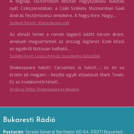
A tegnap, csütörtökön délután nagyszabású kiállítás
nyílt Csíkszeredában, a Csíki Székely Múzeumban Gaál
András festőművész emlékére. A Nagy Imre, Nagy…
Székedi Ferenc: Klasszikussá vált
Az elmúlt héten a román légierő lelőtt három drónt,
amelyek megsértették az ország légterét. Ezek közül
az egyikről biztosan tudható,…
Székely Ervin: Lassú drónok, rosszkedvű koboldok
Shakespeare halott; Cervantes is halott…; és én se
érzem jól magam – kezdte egyik előadását Mark Twain.
Ez az irodalomtörténeti…
Ambrus Attila: Shakespeare és Newton
Bukaresti Rádió
Postacím:
Strada General Berthelot 60-64. 010171 Bucuresti