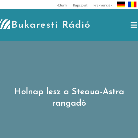
Skip
Rólunk
Kapcsolat
Frekvenciák
to
content
Bukaresti Rádió
Holnap lesz a Steaua-Astra
rangadó