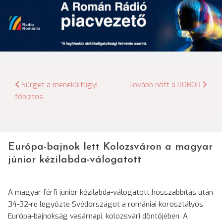
Bejegyzés
Sürget a menekültügyi
Tovább nőtt a ROBOR
főbiztos
navigáció
Európa-bajnok lett Kolozsváron a magyar
júnior kézilabda-válogatott
A magyar férfi junior kézilabda-válogatott hosszabbítás után
34-32-re legyőzte Svédországot a romániai korosztályos
Európa-bajnokság vasárnapi, kolozsvári döntőjében. A