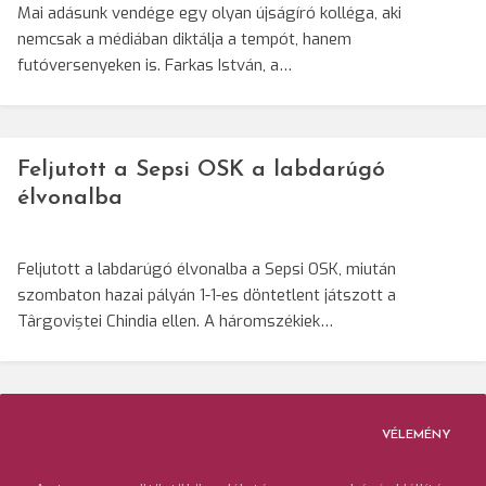
Mai adásunk vendége egy olyan újságíró kolléga, aki
nemcsak a médiában diktálja a tempót, hanem
futóversenyeken is. Farkas István, a…
Feljutott a Sepsi OSK a labdarúgó
élvonalba
Feljutott a labdarúgó élvonalba a Sepsi OSK, miután
szombaton hazai pályán 1-1-es döntetlent játszott a
Târgoviștei Chindia ellen. A háromszékiek…
VÉLEMÉNY