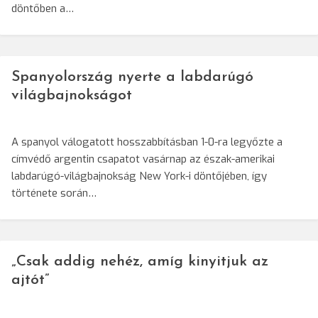
döntőben a…
Spanyolország nyerte a labdarúgó
világbajnokságot
A spanyol válogatott hosszabbításban 1-0-ra legyőzte a
címvédő argentin csapatot vasárnap az észak-amerikai
labdarúgó-világbajnokság New York-i döntőjében, így
története során…
„Csak addig nehéz, amíg kinyitjuk az
ajtót”