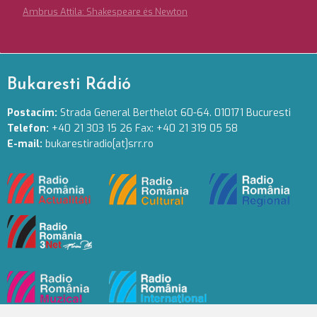
Ambrus Attila: Shakespeare és Newton
Bukaresti Rádió
Postacím:
Strada General Berthelot 60-64. 010171 Bucuresti
Telefon:
+40 21 303 15 26 Fax: +40 21 319 05 58
E-mail:
bukarestiradio[at]srr.ro