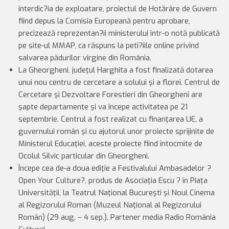
interdic?ia de exploatare, proiectul de Hotărâre de Guvern
fiind depus la Comisia Europeană pentru aprobare,
precizează reprezentan?ii ministerului într-o notă publicată
pe site-ul MMAP, ca răspuns la peti?iile online privind
salvarea pădurilor virgine din România.
La Gheorgheni, judeţul Harghita a fost finalizată dotarea
unui nou centru de cercetare a solului şi a florei. Centrul de
Cercetare şi Dezvoltare Forestieri din Gheorgheni are
şapte departamente şi va începe activitatea pe 21
septembrie. Centrul a fost realizat cu finanţarea UE, a
guvernului român şi cu ajutorul unor proiecte sprijinite de
Ministerul Educaţiei, aceste proiecte fiind întocmite de
Ocolul Silvic particular din Gheorgheni.
Începe cea de-a doua ediţie a Festivalului Ambasadelor ?
Open Your Culture?, produs de Asociaţia Escu ? în Piaţa
Universităţii, la Teatrul Naţional Bucureşti şi Noul Cinema
al Regizorului Roman (Muzeul Naţional al Regizorului
Român) (29 aug. – 4 sep.). Partener media Radio România