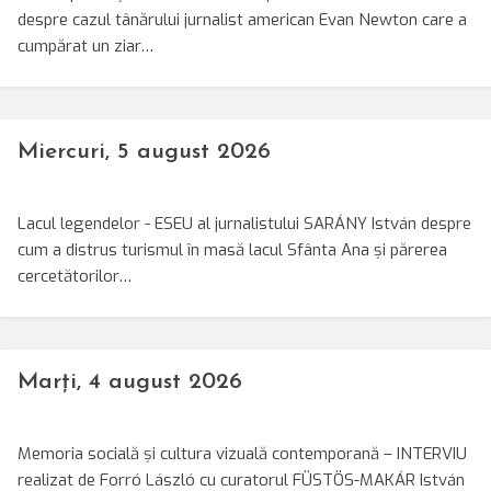
despre cazul tânărului jurnalist american Evan Newton care a
cumpărat un ziar…
Miercuri, 5 august 2026
Lacul legendelor - ESEU al jurnalistului SARÁNY István despre
cum a distrus turismul în masă lacul Sfânta Ana și părerea
cercetătorilor…
Marți, 4 august 2026
Memoria socială și cultura vizuală contemporană – INTERVIU
realizat de Forró László cu curatorul FÜSTÖS-MAKÁR István