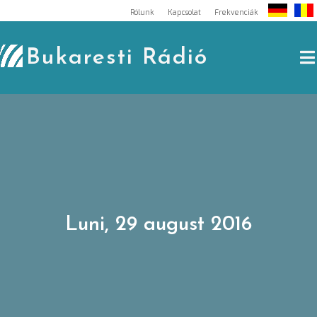
Skip
Rólunk
Kapcsolat
Frekvenciák
to
content
Bukaresti Rádió
Luni, 29 august 2016