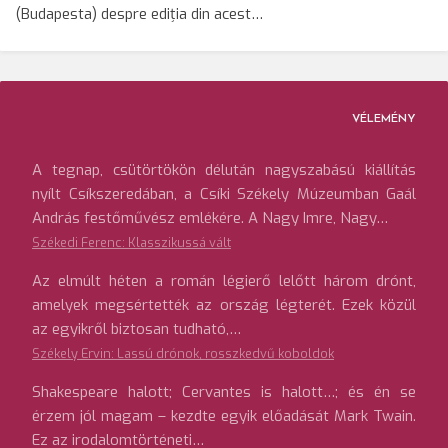
(Budapesta) despre ediția din acest…
VÉLEMÉNY
A tegnap, csütörtökön délután nagyszabású kiállítás
nyílt Csíkszeredában, a Csíki Székely Múzeumban Gaál
András festőművész emlékére. A Nagy Imre, Nagy…
Székedi Ferenc: Klasszikussá vált
Az elmúlt héten a román légierő lelőtt három drónt,
amelyek megsértették az ország légterét. Ezek közül
az egyikről biztosan tudható,…
Székely Ervin: Lassú drónok, rosszkedvű koboldok
Shakespeare halott; Cervantes is halott…; és én se
érzem jól magam – kezdte egyik előadását Mark Twain.
Ez az irodalomtörténeti…