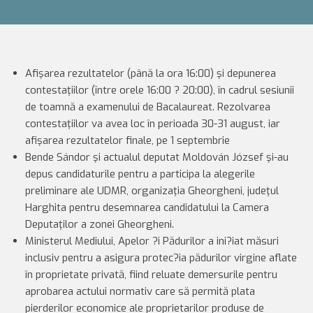
Afişarea rezultatelor (până la ora 16:00) şi depunerea
contestaţiilor (între orele 16:00 ? 20:00), în cadrul sesiunii
de toamnă a examenului de Bacalaureat. Rezolvarea
contestaţiilor va avea loc în perioada 30-31 august, iar
afişarea rezultatelor finale, pe 1 septembrie
Bende Sándor şi actualul deputat Moldován József şi-au
depus candidaturile pentru a participa la alegerile
preliminare ale UDMR, organizaţia Gheorgheni, judeţul
Harghita pentru desemnarea candidatului la Camera
Deputaţilor a zonei Gheorgheni.
Ministerul Mediului, Apelor ?i Pădurilor a ini?iat măsuri
inclusiv pentru a asigura protec?ia pădurilor virgine aflate
în proprietate privată, fiind reluate demersurile pentru
aprobarea actului normativ care să permită plata
pierderilor economice ale proprietarilor produse de