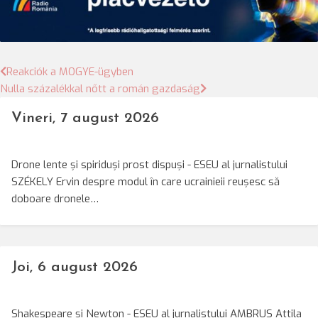
Bejegyzés
Reakciók a MOGYE-ügyben
Nulla százalékkal nőtt a román gazdaság
navigáció
Vineri, 7 august 2026
Drone lente și spiriduși prost dispuși - ESEU al jurnalistului
SZÉKELY Ervin despre modul în care ucrainieii reușesc să
doboare dronele…
Joi, 6 august 2026
Shakespeare și Newton - ESEU al jurnalistului AMBRUS Attila