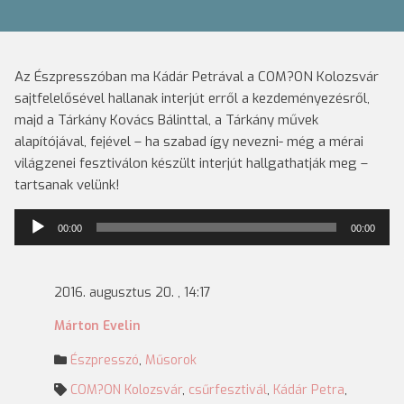
Az Észpresszóban ma Kádár Petrával a COM?ON Kolozsvár
sajtfelelősével hallanak interjút erről a kezdeményezésről,
majd a Tárkány Kovács Bálinttal, a Tárkány művek
alapítójával, fejével – ha szabad így nevezni- még a mérai
világzenei fesztiválon készült interjút hallgathatják meg –
tartsanak velünk!
Audió
00:00
00:00
lejátszó
2016. augusztus 20. , 14:17
Márton Evelin
Észpresszó
,
Műsorok
COM?ON Kolozsvár
,
csűrfesztivál
,
Kádár Petra
,