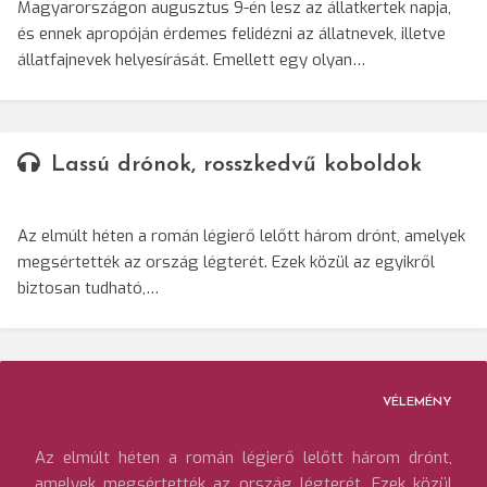
Magyarországon augusztus 9-én lesz az állatkertek napja,
és ennek apropóján érdemes felidézni az állatnevek, illetve
állatfajnevek helyesírását. Emellett egy olyan…
Lassú drónok, rosszkedvű koboldok
Az elmúlt héten a román légierő lelőtt három drónt, amelyek
megsértették az ország légterét. Ezek közül az egyikről
biztosan tudható,…
VÉLEMÉNY
Az elmúlt héten a román légierő lelőtt három drónt,
amelyek megsértették az ország légterét. Ezek közül