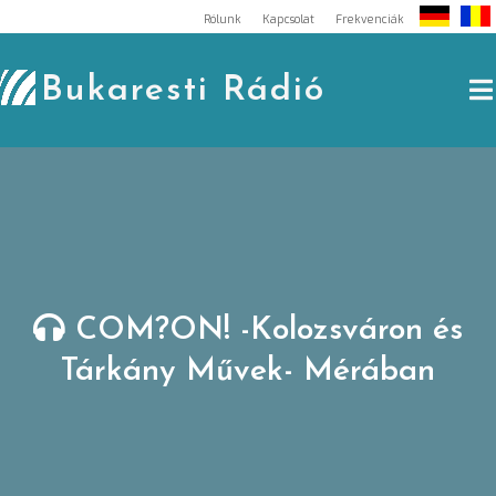
Skip
Rólunk
Kapcsolat
Frekvenciák
to
content
Bukaresti Rádió
COM?ON! -Kolozsváron és
Tárkány Művek- Mérában