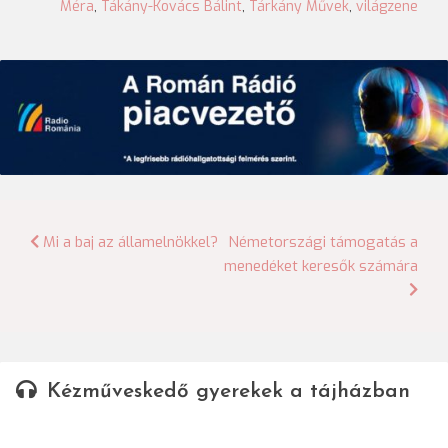
Méra
,
Tákány-Kovács Bálint
,
Tárkány Művek
,
világzene
Bejegyzés
Mi a baj az államelnökkel?
Németországi támogatás a
menedéket keresők számára
navigáció
Kézműveskedő gyerekek a tájházban