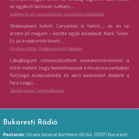
az egyikről biztosan tudható,…
Székely Ervin: Lassú drónok, rosszkedvű koboldok
Shakespeare halott; Cervantes is halott…; és én se
érzem jól magam – kezdte egyik előadását Mark Twain.
Ez az irodalomtörténeti…
Ambrus Attila: Shakespeare és Newton
Lábujjhegyre csimpaszkodtunk unokatestvéremmel a
kőfal mellett, hogy beleláthassunk a Kovászna parkjában
fortyogó iszapvulkánba és apró kavicsokat dobjunk a
fura szagú…
Sarány István: Legendák tava
Bukaresti Rádió
Postacím:
Strada General Berthelot 60-64. 010171 Bucuresti