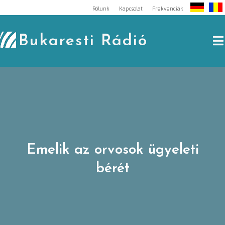
Skip
Rólunk
Kapcsolat
Frekvenciák
to
content
Bukaresti Rádió
Emelik az orvosok ügyeleti
bérét