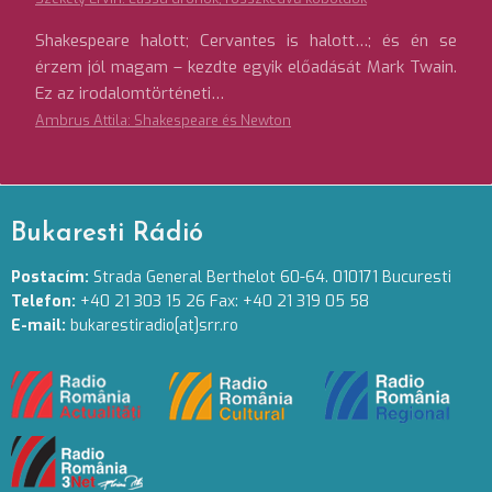
Shakespeare halott; Cervantes is halott…; és én se
érzem jól magam – kezdte egyik előadását Mark Twain.
Ez az irodalomtörténeti…
Ambrus Attila: Shakespeare és Newton
Bukaresti Rádió
Postacím:
Strada General Berthelot 60-64. 010171 Bucuresti
Telefon:
+40 21 303 15 26 Fax: +40 21 319 05 58
E-mail:
bukarestiradio[at]srr.ro