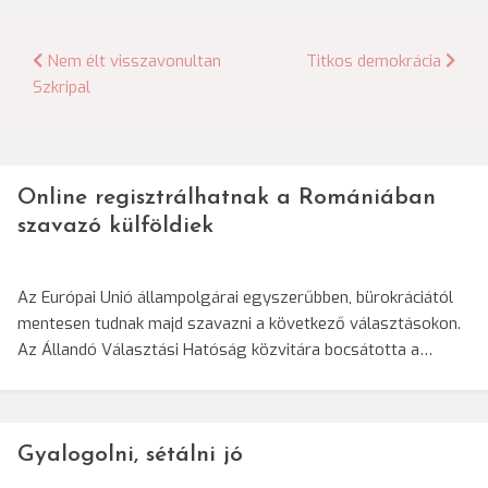
Bejegyzés
Nem élt visszavonultan
Titkos demokrácia
Szkripal
navigáció
Online regisztrálhatnak a Romániában
szavazó külföldiek
Az Európai Unió állampolgárai egyszerűbben, bürokráciától
mentesen tudnak majd szavazni a következő választásokon.
Az Állandó Választási Hatóság közvitára bocsátotta a…
Gyalogolni, sétálni jó