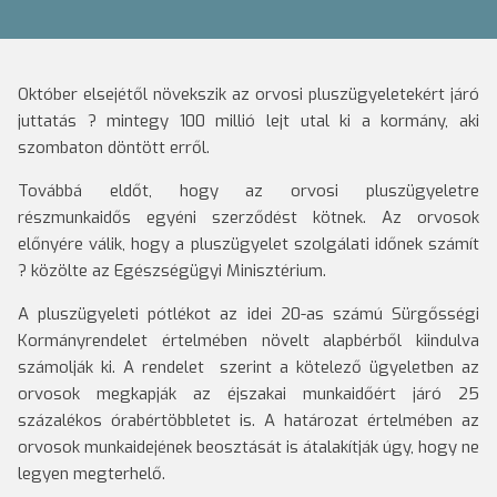
Október elsejétől növekszik az orvosi pluszügyeletekért járó
juttatás ? mintegy 100 millió lejt utal ki a kormány, aki
szombaton döntött erről.
Továbbá eldőt, hogy az orvosi pluszügyeletre
részmunkaidős egyéni szerződést kötnek. Az orvosok
előnyére válik, hogy a pluszügyelet szolgálati időnek számít
? közölte az Egészségügyi Minisztérium.
A pluszügyeleti pótlékot az idei 20-as számú Sürgősségi
Kormányrendelet értelmében növelt alapbérből kiindulva
számolják ki. A rendelet szerint a kötelező ügyeletben az
orvosok megkapják az éjszakai munkaidőért járó 25
százalékos órabértöbbletet is. A határozat értelmében az
orvosok munkaidejének be­osztását is átalakítják úgy, hogy ne
legyen megterhelő.