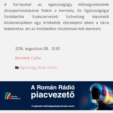
A forrásokat az egészségügy költségvetésének
átcsoportosításával fedezi a kormány. Az Egészségügyi
Szolidaritás Szakszervezeti Szövetség képviselői
közleményükben úgy értékelték, előrelépést jelent a tárca
bejelentése, ám az intézkedést részletesen kell elemezni.
2016. augusztus 08. , 13:30
Benedek Csilla
Egészség
,
Hírek
,
Itthon