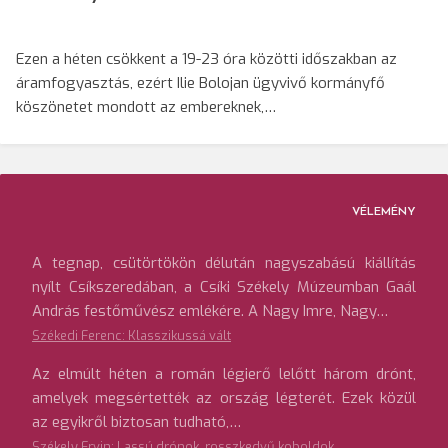
Ezen a héten csökkent a 19-23 óra közötti időszakban az
áramfogyasztás, ezért Ilie Bolojan ügyvivő kormányfő
köszönetet mondott az embereknek,…
VÉLEMÉNY
A tegnap, csütörtökön délután nagyszabású kiállítás
nyílt Csíkszeredában, a Csíki Székely Múzeumban Gaál
András festőművész emlékére. A Nagy Imre, Nagy…
Székedi Ferenc: Klasszikussá vált
Az elmúlt héten a román légierő lelőtt három drónt,
amelyek megsértették az ország légterét. Ezek közül
az egyikről biztosan tudható,…
Székely Ervin: Lassú drónok, rosszkedvű koboldok