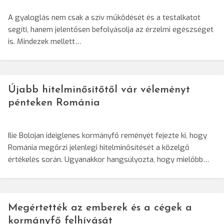
A gyaloglás nem csak a szív működését és a testalkatot
segíti, hanem jelentősen befolyásolja az érzelmi egészséget
is. Mindezek mellett…
Újabb hitelminősítőtől vár véleményt
pénteken Románia
Ilie Bolojan ideiglenes kormányfő reményét fejezte ki, hogy
Románia megőrzi jelenlegi hitelminősítését a közelgő
értékelés során. Ugyanakkor hangsúlyozta, hogy mielőbb…
Megértették az emberek és a cégek a
kormányfő felhívását