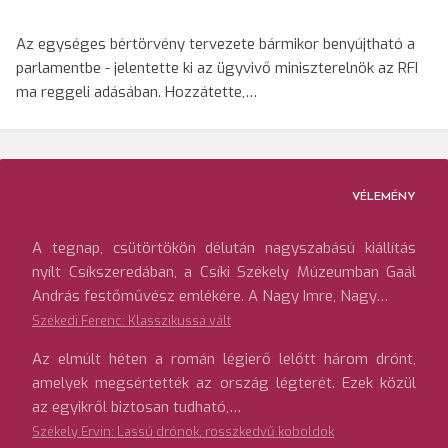
Az egységes bértörvény tervezete bármikor benyújtható a
parlamentbe - jelentette ki az ügyvivő miniszterelnök az RFI
ma reggeli adásában. Hozzátette,…
VÉLEMÉNY
A tegnap, csütörtökön délután nagyszabású kiállítás
nyílt Csíkszeredában, a Csíki Székely Múzeumban Gaál
András festőművész emlékére. A Nagy Imre, Nagy…
Székedi Ferenc: Klasszikussá vált
Az elmúlt héten a román légierő lelőtt három drónt,
amelyek megsértették az ország légterét. Ezek közül
az egyikről biztosan tudható,…
Székely Ervin: Lassú drónok, rosszkedvű koboldok