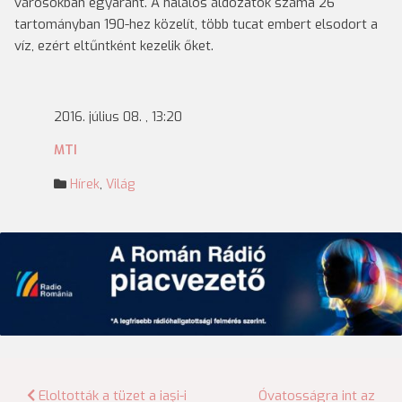
városokban egyaránt. A halálos áldozatok száma 26
tartományban 190-hez közelít, több tucat embert elsodort a
víz, ezért eltűntként kezelik őket.
2016. július 08. , 13:20
MTI
Hírek
,
Világ
Bejegyzés
Eloltották a tüzet a iaşi-i
Óvatosságra int az