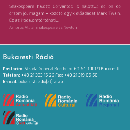
Shakespeare halott; Cervantes is halott…; és én se
érzem jól magam – kezdte egyik előadását Mark Twain.
Ez az irodalomtörténeti…
Ambrus Attila: Shakespeare és Newton
Bukaresti Rádió
Postacím:
Strada General Berthelot 60-64. 010171 Bucuresti
Telefon:
+40 21 303 15 26 Fax: +40 21 319 05 58
E-mail:
bukarestiradio[at]srr.ro