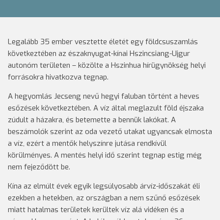
Legalább 35 ember vesztette életét egy földcsuszamlás
következtében az északnyugat-kínai Hszincsiang-Ujgur
autonóm területen – közölte a Hszinhua hírügynökség helyi
forrásokra hivatkozva tegnap.
A hegyomlás Jecseng nevű hegyi faluban történt a heves
esőzések következtében. A víz által meglazult föld éjszaka
zúdult a házakra, és betemette a bennük lakókat. A
beszámolók szerint az oda vezető utakat ugyancsak elmosta
a víz, ezért a mentők helyszínre jutása rendkívül
körülményes. A mentés helyi idő szerint tegnap estig még
nem fejeződött be.
Kína az elmúlt évek egyik legsúlyosabb árvíz-időszakát éli
ezekben a hetekben, az országban a nem szűnő esőzések
miatt hatalmas területek kerültek víz alá vidéken és a