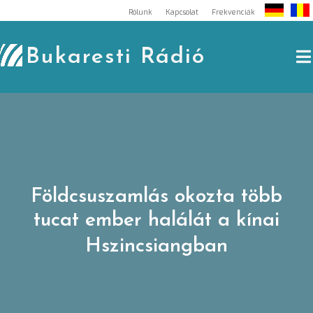
Skip
Rólunk
Kapcsolat
Frekvenciák
to
content
Bukaresti Rádió
Földcsuszamlás okozta több
tucat ember halálát a kínai
Hszincsiangban