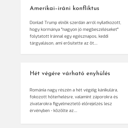
Amerikai–iráni konfliktus
Donlad Trump elnök szerdán arról nyilatkozott,
hogy kormánya "nagyon jó megbeszéléseket"
folytatott Iránnal egy egésznapos, keddi
tárgyaláson, ami erősítette az öt…
Hét végére várható enyhülés
Románia nagy részén a hét végéig kánikulára,
fokozott hőterhelésre, valamint záporokra és
zivatarokra figyelmeztető előrejelzés lesz
érvényben - közölte az…