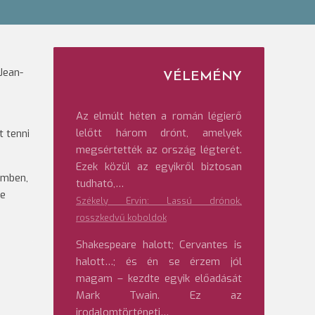
Jean-
VÉLEMÉNY
Az elmúlt héten a román légierő
lelőtt három drónt, amelyek
t tenni
megsértették az ország légterét.
Ezek közül az egyikről biztosan
emben,
tudható,…
se
Székely Ervin: Lassú drónok,
rosszkedvű koboldok
Shakespeare halott; Cervantes is
halott…; és én se érzem jól
magam – kezdte egyik előadását
Mark Twain. Ez az
irodalomtörténeti…