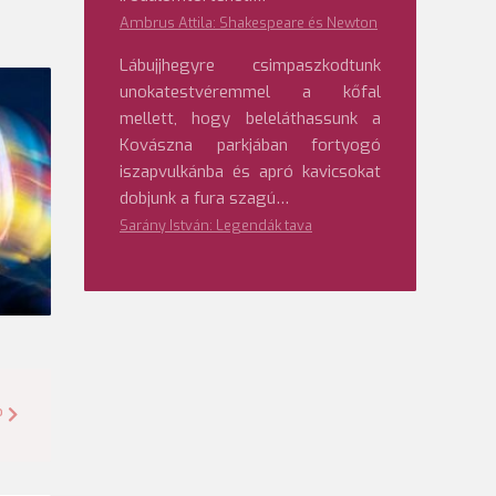
Ambrus Attila: Shakespeare és Newton
Lábujjhegyre csimpaszkodtunk
unokatestvéremmel a kőfal
mellett, hogy beleláthassunk a
Kovászna parkjában fortyogó
iszapvulkánba és apró kavicsokat
dobjunk a fura szagú…
Sarány István: Legendák tava
?