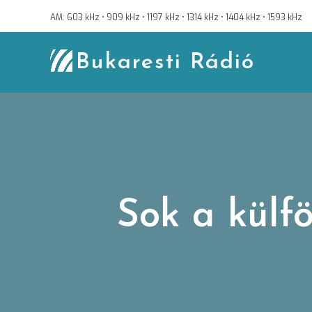
Skip
AM: 603 kHz • 909 kHz • 1197 kHz • 1314 kHz • 1404 kHz • 1593 kHz
to
content
Bukaresti Rádió
Sok a külf