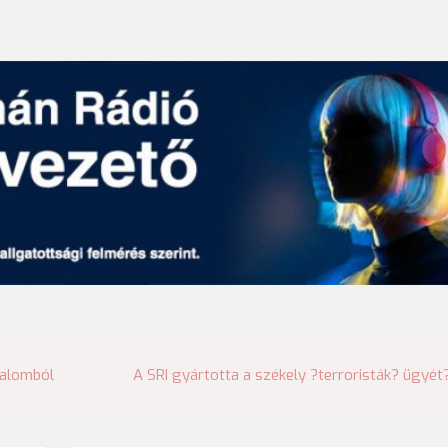
dalomból
A SRI gyártotta a székely ?terroristák? ügyét