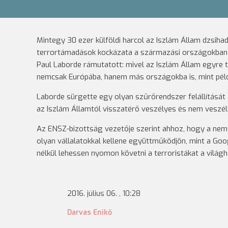
Mintegy 30 ezer külföldi harcol az Iszlám Állam dzsihad
terrortámadások kockázata a származási országokban –
Paul Laborde rámutatott: mivel az Iszlám Állam egyre t
nemcsak Európába, hanem más országokba is, mint pél
Laborde sürgette egy olyan szűrőrendszer felállítását
az Iszlám Államtól visszatérő veszélyes és nem veszé
Az ENSZ-bizottság vezetője szerint ahhoz, hogy a nemz
olyan vállalatokkal kellene együttműködjön, mint a Go
nélkül lehessen nyomon követni a terroristákat a világh
2016. július 06. , 10:28
Darvas Enikő