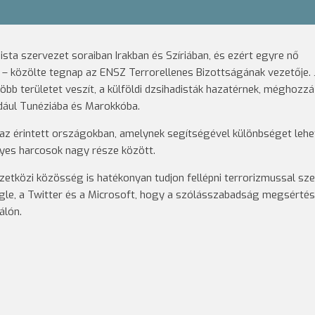
ista szervezet soraiban Irakban és Szíriában, és ezért egyre nő
 közölte tegnap az ENSZ Terrorellenes Bizottságának vezetője. 
öbb területet veszít, a külföldi dzsihadisták hazatérnek, méghozzá
dául Tunéziába és Marokkóba.
 az érintett országokban, amelynek segítségével különbséget lehe
lyes harcosok nagy része között.
etközi közösség is hatékonyan tudjon fellépni terrorizmussal sz
ogle, a Twitter és a Microsoft, hogy a szólásszabadság megsérté
álón.