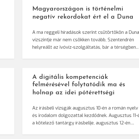
Magyarországon is történelmi
negatív rekordokat ért el a Duna
A ma reggeli híradások szerint csütörtökön a Dun
vízszintje már nem csökken tovább, Szentendrén
helyreállt az ivóvíz-szolgáltatás, bár a térségben
A digitális kompetenciák
felmérésével folytatódik ma és
holnap az idei pótérettségi
Az írásbeli vizsgák augusztus 10-én a román nyelv
és irodalom dolgozattal kezdődnek. Augusztus 11-
a kötelező tantárgy írásbelije, augusztus 12-én…