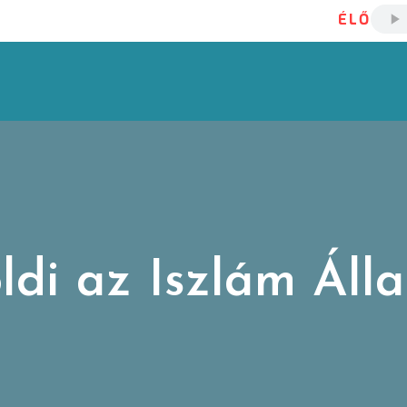
ÉLŐ
öldi az Iszlám Áll