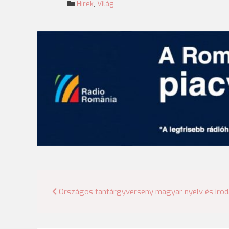
Hírek
,
Világ
Bejegyzés
Országos tantárgyverseny magyar nyelv és iro
navigáció