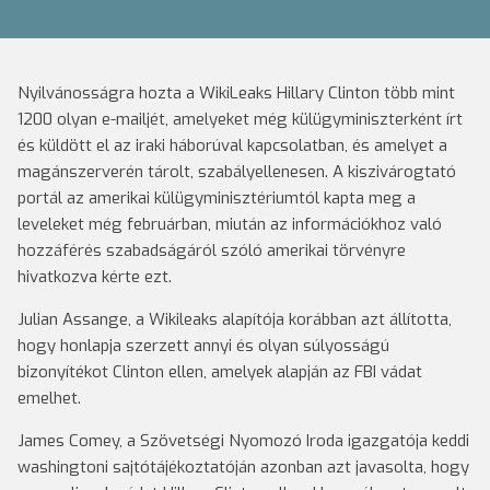
Nyilvánosságra hozta a WikiLeaks Hillary Clinton több mint
1200 olyan e-mailjét, amelyeket még külügyminiszterként írt
és küldött el az iraki háborúval kapcsolatban, és amelyet a
magánszerverén tárolt, szabályellenesen. A kiszivárogtató
portál az amerikai külügyminisztériumtól kapta meg a
leveleket még februárban, miután az információkhoz való
hozzáférés szabadságáról szóló amerikai törvényre
hivatkozva kérte ezt.
Julian Assange, a Wikileaks alapítója korábban azt állította,
hogy honlapja szerzett annyi és olyan súlyosságú
bizonyítékot Clinton ellen, amelyek alapján az FBI vádat
emelhet.
James Comey, a Szövetségi Nyomozó Iroda igazgatója keddi
washingtoni sajtótájékoztatóján azonban azt javasolta, hogy