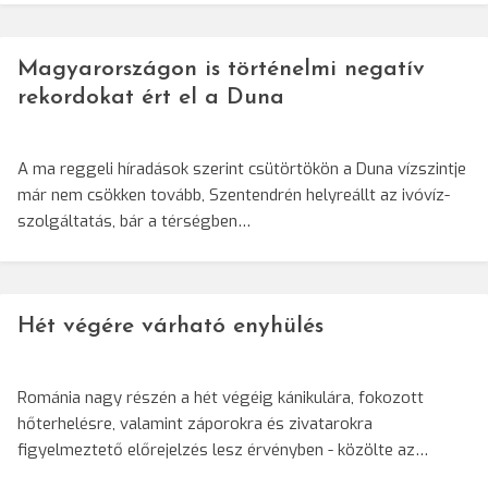
Magyarországon is történelmi negatív
rekordokat ért el a Duna
A ma reggeli híradások szerint csütörtökön a Duna vízszintje
már nem csökken tovább, Szentendrén helyreállt az ivóvíz-
szolgáltatás, bár a térségben…
Hét végére várható enyhülés
Románia nagy részén a hét végéig kánikulára, fokozott
hőterhelésre, valamint záporokra és zivatarokra
figyelmeztető előrejelzés lesz érvényben - közölte az…