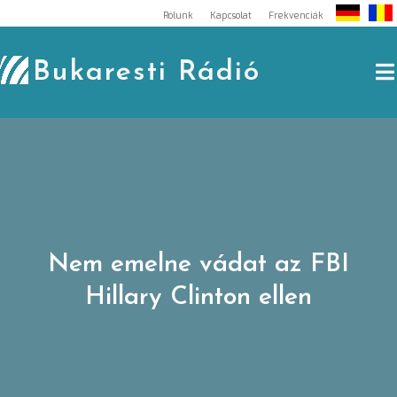
Skip
Rólunk
Kapcsolat
Frekvenciák
to
content
Bukaresti Rádió
Nem emelne vádat az FBI
Hillary Clinton ellen