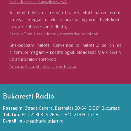
Székedi Ferenc: Klasszikussá vált
Az elmúlt héten a román légierő lelőtt három drónt,
amelyek megsértették az ország légterét. Ezek közül
az egyikről biztosan tudható,…
Székely Ervin: Lassú drónok, rosszkedvű koboldok
Shakespeare halott; Cervantes is halott…; és én se
érzem jól magam – kezdte egyik előadását Mark Twain.
Ez az irodalomtörténeti…
Ambrus Attila: Shakespeare és Newton
Bukaresti Rádió
Postacím:
Strada General Berthelot 60-64. 010171 Bucuresti
Telefon:
+40 21 303 15 26 Fax: +40 21 319 05 58
E-mail:
bukarestiradio[at]srr.ro