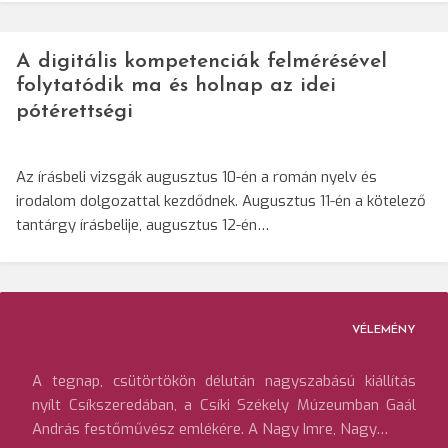
A digitális kompetenciák felmérésével
folytatódik ma és holnap az idei
pótérettségi
Az írásbeli vizsgák augusztus 10-én a román nyelv és
irodalom dolgozattal kezdődnek. Augusztus 11-én a kötelező
tantárgy írásbelije, augusztus 12-én…
VÉLEMÉNY
A tegnap, csütörtökön délután nagyszabású kiállítás
nyílt Csíkszeredában, a Csíki Székely Múzeumban Gaál
András festőművész emlékére. A Nagy Imre, Nagy…