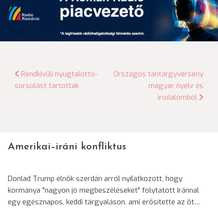
Bejegyzés
Rendkívüli nyugtalottó-
Országos tantárgyverseny
sorsolást tartottak
magyar nyelv és
navigáció
irodalomból
Amerikai–iráni konfliktus
Donlad Trump elnök szerdán arról nyilatkozott, hogy
kormánya "nagyon jó megbeszéléseket" folytatott Iránnal
egy egésznapos, keddi tárgyaláson, ami erősítette az öt…