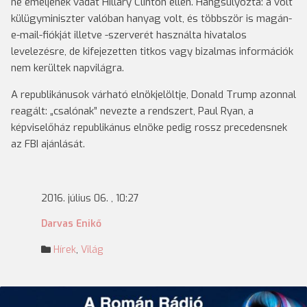
ne emeljenek vádat Hillary Clinton ellen. Hangsúlyozta: a volt
külügyminiszter valóban hanyag volt, és többször is magán-
e-mail-fiókját illetve -szerverét használta hivatalos
levelezésre, de kifejezetten titkos vagy bizalmas információk
nem kerültek napvilágra.
A republikánusok várható elnökjelöltje, Donald Trump azonnal
reagált: „csalónak” nevezte a rendszert, Paul Ryan, a
képviselőház republikánus elnöke pedig rossz precedensnek
az FBI ajánlását.
2016. július 06. , 10:27
Darvas Enikő
Hírek
,
Világ