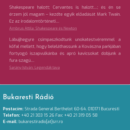
Shakespeare halott; Cervantes is halott…; és én se
érzem jól magam – kezdte egyik előadását Mark Twain.
Ez az irodalomtörténeti…
Ambrus Attila: Shakespeare és Newton
Lábujjhegyre csimpaszkodtunk unokatestvéremmel a
kőfal mellett, hogy beleláthassunk a Kovászna parkjában
fortyogó iszapvulkánba és apró kavicsokat dobjunk a
fura szagú…
Sarány István: Legendák tava
Bukaresti Rádió
Postacím:
Strada General Berthelot 60-64. 010171 Bucuresti
Telefon:
+40 21 303 15 26 Fax: +40 21 319 05 58
E-mail:
bukarestiradio[at]srr.ro