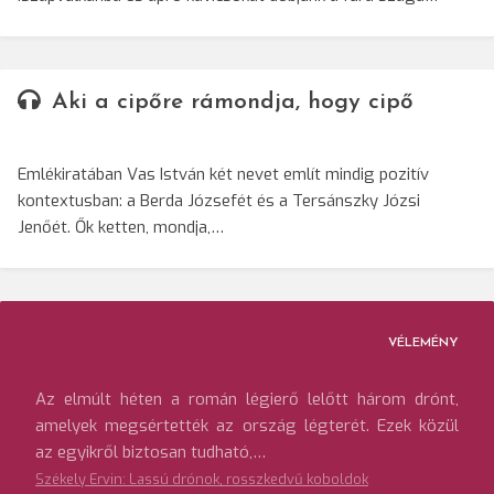
Aki a cipőre rámondja, hogy cipő
Emlékiratában Vas István két nevet említ mindig pozitív
kontextusban: a Berda Józsefét és a Tersánszky Józsi
Jenőét. Ők ketten, mondja,…
VÉLEMÉNY
Az elmúlt héten a román légierő lelőtt három drónt,
amelyek megsértették az ország légterét. Ezek közül
az egyikről biztosan tudható,…
Székely Ervin: Lassú drónok, rosszkedvű koboldok