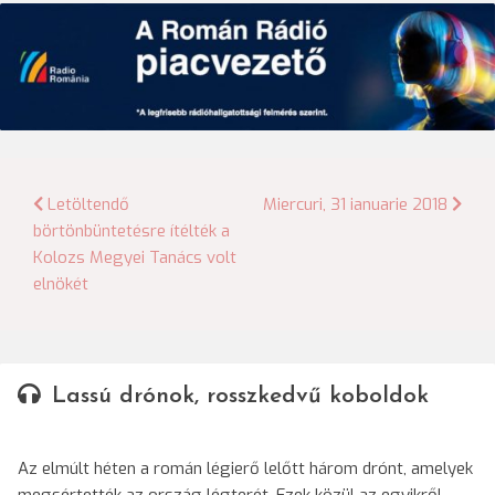
Bejegyzés
Letöltendő
Miercuri, 31 ianuarie 2018
börtönbüntetésre ítélték a
navigáció
Kolozs Megyei Tanács volt
elnökét
Lassú drónok, rosszkedvű koboldok
Az elmúlt héten a román légierő lelőtt három drónt, amelyek