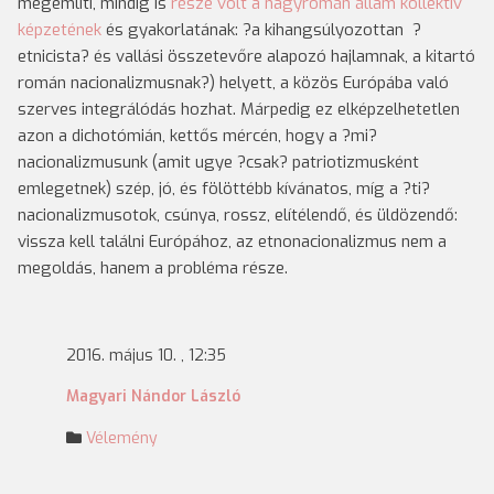
megemlíti, mindig is
része volt a nagyromán állam kollektív
képzetének
és gyakorlatának: ?a kihangsúlyozottan ?
etnicista? és vallási összetevőre alapozó hajlamnak, a kitartó
román nacionalizmusnak?) helyett, a közös Európába való
szerves integrálódás hozhat. Márpedig ez elképzelhetetlen
azon a dichotómián, kettős mércén, hogy a ?mi?
nacionalizmusunk (amit ugye ?csak? patriotizmusként
emlegetnek) szép, jó, és fölöttébb kívánatos, míg a ?ti?
nacionalizmusotok, csúnya, rossz, elítélendő, és üldözendő:
vissza kell találni Európához, az etnonacionalizmus nem a
megoldás, hanem a probléma része.
2016. május 10. , 12:35
Magyari Nándor László
Vélemény