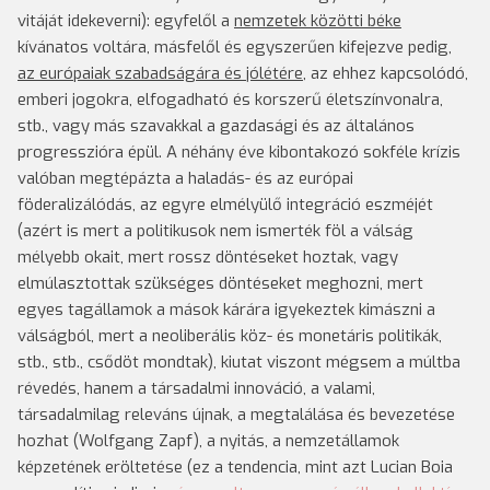
vitáját idekeverni): egyfelől a
nemzetek közötti béke
kívánatos voltára, másfelől és egyszerűen kifejezve pedig,
az európaiak szabadságára és jólétére
, az ehhez kapcsolódó,
emberi jogokra, elfogadható és korszerű életszínvonalra,
stb., vagy más szavakkal a gazdasági és az általános
progresszióra épül. A néhány éve kibontakozó sokféle krízis
valóban megtépázta a haladás- és az európai
föderalizálódás, az egyre elmélyülő integráció eszméjét
(azért is mert a politikusok nem ismerték föl a válság
mélyebb okait, mert rossz döntéseket hoztak, vagy
elmúlasztottak szükséges döntéseket meghozni, mert
egyes tagállamok a mások kárára igyekeztek kimászni a
válságból, mert a neoliberális köz- és monetáris politikák,
stb., stb., csődöt mondtak), kiutat viszont mégsem a múltba
révedés, hanem a társadalmi innováció, a valami,
társadalmilag releváns újnak, a megtalálása és bevezetése
hozhat (Wolfgang Zapf), a nyitás, a nemzetállamok
képzetének eröltetése (ez a tendencia, mint azt Lucian Boia