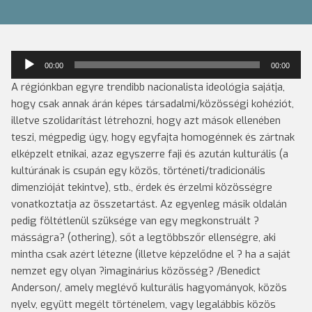
Audió
00:00
00:00
lejátszó
A régiónkban egyre trendibb nacionalista ideológia sajátja,
hogy csak annak árán képes társadalmi/közösségi kohéziót,
illetve szolidarítást létrehozni, hogy azt mások ellenében
teszi, mégpedig úgy, hogy egyfajta homogénnek és zártnak
elképzelt etnikai, azaz egyszerre faji és azután kulturális (a
kultúrának is csupán egy közös, történeti/tradicionális
dimenzióját tekintve), stb., érdek és érzelmi közösségre
vonatkoztatja az összetartást.
Az egyenleg másik oldalán
pedig föltétlenül szüksége van egy megkonstruált ?
másságra? (othering), sőt a legtöbbszőr ellenségre, aki
mintha csak azért létezne (illetve képzelődne el ? ha a saját
nemzet egy olyan ?imaginárius közösség? /Benedict
Anderson/, amely meglévő kulturális hagyományok, közös
nyelv, együtt megélt történelem, vagy legalábbis közös