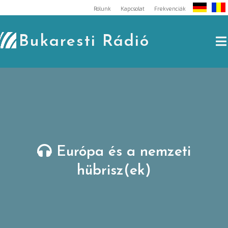
Skip
Rólunk
Kapcsolat
Frekvenciák
to
content
Bukaresti Rádió
Európa és a nemzeti
hübrisz(ek)