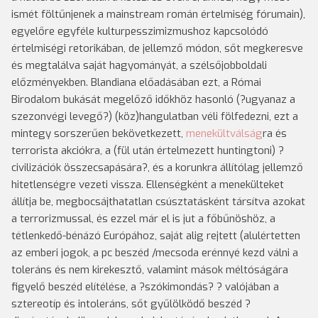
ismét föltűnjenek a mainstream román értelmiség fórumain),
egyelőre egyféle kulturpesszimizmushoz kapcsolódó
értelmiségi retorikában, de jellemző módon, sőt megkeresve
és megtalálva saját hagyományát, a szélsőjobboldali
előzményekben. Blandiana előadásában ezt, a Római
Birodalom bukását megelőző időkhöz hasonló (?ugyanaz a
szezonvégi levegő?) (köz)hangulatban véli fölfedezni, ezt a
mintegy sorszerűen bekövetkezett,
menekültválság
ra és
terrorista akciókra, a (fül után értelmezett huntingtoni) ?
civilizációk összecsapására?, és a korunkra állítólag jellemző
hitetlenségre vezeti vissza. Ellenségként a menekülteket
állítja be, megbocsájthatatlan csúsztatásként társítva azokat
a terrorizmussal, és ezzel már el is jut a főbűnöshöz, a
tétlenkedő-bénázó Európához, saját alig rejtett (alulértetten
az emberi jogok, a pc beszéd /mecsoda erénnyé kezd válni a
toleráns és nem kirekesztő, valamint mások méltóságára
figyelő beszéd elítélése, a ?szókimondás? ? valójában a
sztereotíp és intoleráns, sőt gyűlölködő beszéd ?