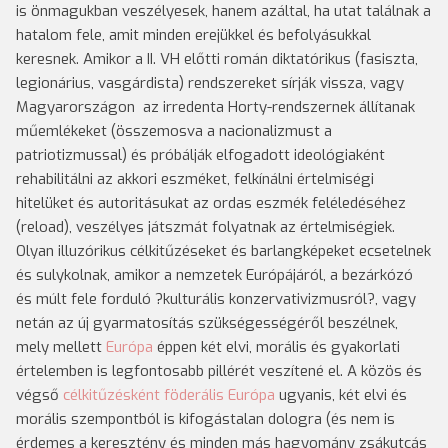
is önmagukban veszélyesek, hanem azáltal, ha utat találnak a
hatalom fele, amit minden erejükkel és befolyásukkal
keresnek. Amikor a II. VH előtti román diktatórikus (fasiszta,
legionárius, vasgárdista) rendszereket sírják vissza, vagy
Magyarországon az irredenta Horty-rendszernek állítanak
műemlékeket (összemosva a nacionalizmust a
patriotizmussal) és próbálják elfogadott ideológiaként
rehabilitálni az akkori eszméket, felkínálni értelmiségi
hitelüket és autoritásukat az ordas eszmék feléledéséhez
(reload), veszélyes játszmát folyatnak az értelmiségiek.
Olyan illuzórikus célkitűzéseket és barlangképeket ecsetelnek
és sulykolnak, amikor a nemzetek Európájáról, a bezárkózó
és múlt fele forduló ?kulturális konzervativizmusról?, vagy
netán az új gyarmatosítás szükségességéről beszélnek,
mely mellett
Európa
éppen két elvi, morális és gyakorlati
értelemben is legfontosabb pillérét veszítené el. A közös és
végső
célkitűzésként föderális Európa
ugyanis, két elvi és
morális szempontból is kifogástalan dologra (és nem is
érdemes a keresztény és minden más hagyomány zsákutcás