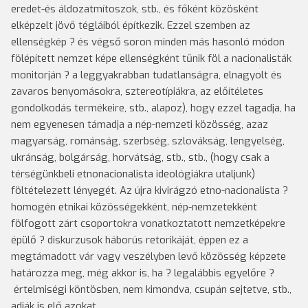
eredet-és áldozatmítoszok, stb., és főként közösként
elképzelt jövő tégláiból építkezik. Ezzel szemben az
ellenségkép ? és végső soron minden más hasonló módon
fölépített nemzet képe ellenségként tűnik föl a nacionalisták
monitorján ? a leggyakrabban tudatlanságra, elnagyolt és
zavaros benyomásokra, sztereotípiákra, az előítéletes
gondolkodás termékeire, stb., alapoz), hogy ezzel tagadja, ha
nem egyenesen támadja a nép-nemzeti közösség, azaz
magyarság, románság, szerbség, szlovákság, lengyelség,
ukránság, bolgárság, horvátság, stb., stb., (hogy csak a
térségünkbeli etnonacionalista ideológiákra utaljunk)
föltételezett lényegét. Az újra kivirágzó etno-nacionalista ?
homogén etnikai közösségekként, nép-nemzetekként
fölfogott zárt csoportokra vonatkoztatott nemzetképekre
épülő ? diskurzusok háborús retorikáját, éppen ez a
megtámadott vár vagy veszélyben levő közösség képzete
határozza meg, még akkor is, ha ? legalábbis egyelőre ?
értelmiségi köntösben, nem kimondva, csupán sejtetve, stb.,
adják is elő azokat.