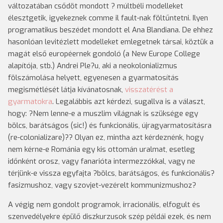
változatában csődöt mondott ? múltbéli modelleket
élesztgetik, igyekeznek comme il fault-nak föltűntetni. Ilyen
programatikus beszédet mondott el Ana Blandiana. De ehhez
hasonlóan levitézlett modelleket emlegetnek társai, köztük a
magát első européernek gondoló (a New Europe College
alapítója, stb.) Andrei Ple?u, aki a neokolonializmus
fölszámolása helyett, egyenesen a gyarmatosítás
megismétlését látja kívánatosnak,
visszatérést a
gyarmatokra
. Legalábbis azt kérdezi, sugallva is a választ,
hogy: ?Nem lenne-e a muszlim világnak is szüksége egy
bölcs, barátságos (sic!) és funkcionális, újragyarmatosításra
(re-colonializare)?? Olyan ez, mintha azt kérdeznénk, hogy
nem kérne-e Románia egy kis ottomán uralmat, esetleg
időnként orosz, vagy fanarióta intermezzókkal, vagy ne
térjünk-e vissza egyfajta ?bölcs, barátságos, és funkcionális?
fasizmushoz, vagy szovjet-vezérelt kommunizmushoz?
A végig nem gondolt programok, irracionális, elfogult és
szenvedélyekre épülő diszkurzusok szép példái ezek, és nem