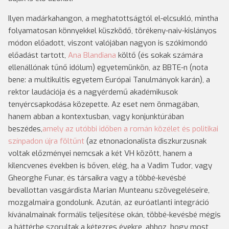
Ilyen madárkahangon, a meghatottságtól el-elcsukló, mintha
folyamatosan könnyekkel küszködő, törékeny-naiv-kislányos
módon előadott, viszont valójában nagyon is szókimondó
előadást tartott,
Ana Blandiana
költő (és sokak számára
ellenállónak tűnő idólum) egyetemünkön, az BBTE-n (nota
bene: a multikultis egyetem Európai Tanulmányok karán), a
rektor laudációja és a nagyérdemű akadémikusok
tenyércsapkodása közepette. Az eset nem önmagában,
hanem abban a kontextusban, vagy konjunktúrában
beszédes,
amely az utóbbi időben a román közélet és politikai
színpadon újra föltűnt
(az etnonacionalista diszkurzusnak
voltak előzményei nemcsak a két VH között, hanem a
kilencvenes években is bőven, elég, ha a Vadim Tudor, vagy
Gheorghe Funar, és társaikra vagy a többé-kevésbé
bevallottan vasgárdista Marian Munteanu szövegeléseire,
mozgalmaira gondolunk. Azután, az euróatlanti integráció
kívánalmainak formális teljesítése okán, többé-kevésbé mégis
a háttérbe szorultak a kétezres évekre, ahhoz, hogy most