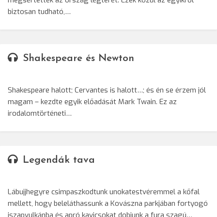
megsértették az ország légterét. Ezek közül az egyikről
biztosan tudható,…
Shakespeare és Newton
Shakespeare halott; Cervantes is halott…; és én se érzem jól
magam – kezdte egyik előadását Mark Twain. Ez az
irodalomtörténeti…
Legendák tava
Lábujjhegyre csimpaszkodtunk unokatestvéremmel a kőfal
mellett, hogy beleláthassunk a Kovászna parkjában fortyogó
iszapvulkánba és apró kavicsokat dobjunk a fura szagú…