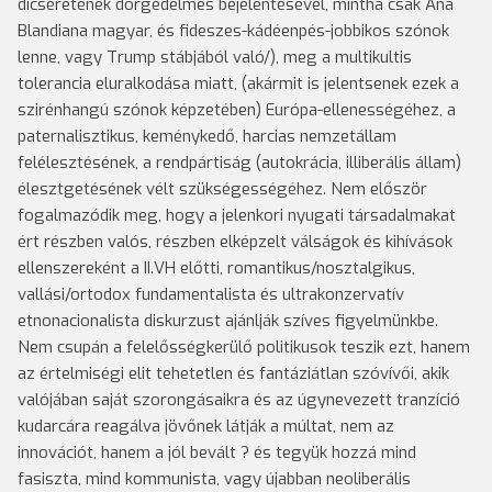
dicséretének dörgedelmes bejelentésével, mintha csak Ana
Blandiana magyar, és fideszes-kádéenpés-jobbikos szónok
lenne, vagy Trump stábjából való/), meg a multikultis
tolerancia eluralkodása miatt, (akármit is jelentsenek ezek a
szirénhangú szónok képzetében) Európa-ellenességéhez, a
paternalisztikus, keménykedő, harcias nemzetállam
felélesztésének, a rendpártiság (autokrácia, illiberális állam)
élesztgetésének vélt szükségességéhez. Nem először
fogalmazódik meg, hogy a jelenkori nyugati társadalmakat
ért részben valós, részben elképzelt válságok és kihívások
ellenszereként a II.VH előtti, romantikus/nosztalgikus,
vallási/ortodox fundamentalista és ultrakonzervatív
etnonacionalista diskurzust ajánlják szíves figyelmünkbe.
Nem csupán a felelősségkerülő politikusok teszik ezt, hanem
az értelmiségi elit tehetetlen és fantáziátlan szóvívői, akik
valójában saját szorongásaikra és az úgynevezett tranzíció
kudarcára reagálva jövőnek látják a múltat, nem az
innovációt, hanem a jól bevált ? és tegyük hozzá mind
fasiszta, mind kommunista, vagy újabban neoliberális