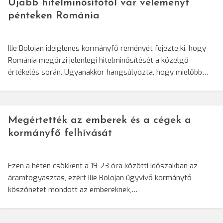
Újabb hitelminősítőtől vár véleményt
pénteken Románia
Ilie Bolojan ideiglenes kormányfő reményét fejezte ki, hogy
Románia megőrzi jelenlegi hitelminősítését a közelgő
értékelés során. Ugyanakkor hangsúlyozta, hogy mielőbb…
Megértették az emberek és a cégek a
kormányfő felhívását
Ezen a héten csökkent a 19-23 óra közötti időszakban az
áramfogyasztás, ezért Ilie Bolojan ügyvivő kormányfő
köszönetet mondott az embereknek,…