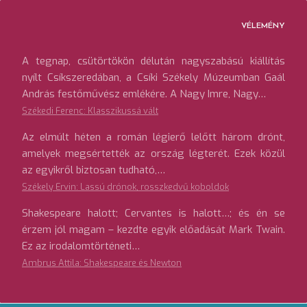
VÉLEMÉNY
A tegnap, csütörtökön délután nagyszabású kiállítás
nyílt Csíkszeredában, a Csíki Székely Múzeumban Gaál
András festőművész emlékére. A Nagy Imre, Nagy…
Székedi Ferenc: Klasszikussá vált
Az elmúlt héten a román légierő lelőtt három drónt,
amelyek megsértették az ország légterét. Ezek közül
az egyikről biztosan tudható,…
Székely Ervin: Lassú drónok, rosszkedvű koboldok
Shakespeare halott; Cervantes is halott…; és én se
érzem jól magam – kezdte egyik előadását Mark Twain.
Ez az irodalomtörténeti…
Ambrus Attila: Shakespeare és Newton