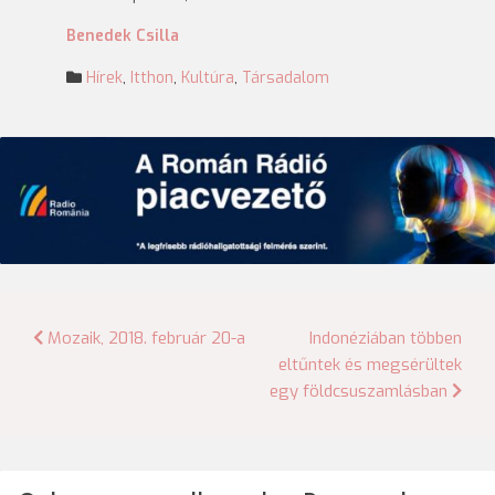
Benedek Csilla
Hírek
,
Itthon
,
Kultúra
,
Társadalom
Bejegyzés
Mozaik, 2018. február 20-a
Indonéziában többen
eltűntek és megsérültek
navigáció
egy földcsuszamlásban