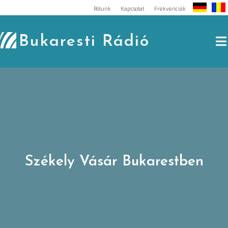
Skip
Rólunk
Kapcsolat
Frekvenciák
to
content
Bukaresti Rádió
Székely Vásár Bukarestben