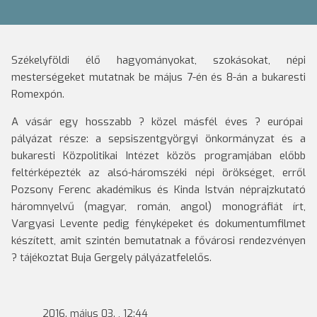
Székelyföldi élő hagyományokat, szokásokat, népi
mesterségeket mutatnak be május 7-én és 8-án a bukaresti
Romexpón.
A vásár egy hosszabb ? közel másfél éves ? európai
pályázat része: a sepsiszentgyörgyi önkormányzat és a
bukaresti Közpolitikai Intézet közös programjában előbb
feltérképezték az alsó-háromszéki népi örökséget, erről
Pozsony Ferenc akadémikus és Kinda István néprajzkutató
háromnyelvű (magyar, román, angol) monográfiát írt,
Vargyasi Levente pedig fényképeket és dokumentumfilmet
készített, amit szintén bemutatnak a fővárosi rendezvényen
? tájékoztat Buja Gergely pályázatfelelős.
2016. május 03. , 12:44