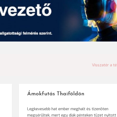
Visszatér a té
Ámokfutás Thaiföldön
Legkevesebb hat ember meghalt és tizenöten
megsérültek, mert egy diák pénteken tüzet nyitott