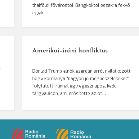
e
thaiföldi fõvárostól, Bangkoktól északra fekvõ
egyik…
Amerikai–iráni konfliktus
n
Donlad Trump elnök szerdán arról nyilatkozott,
hogy kormánya "nagyon jó megbeszéléseket"
i
folytatott Iránnal egy egésznapos, keddi
tárgyaláson, ami erősítette az öt…