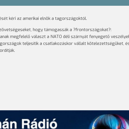
ését kéri az amerikai elnök a tagországoktól.
zövetségeseket, hogy támogassák a ?frontországokat?:
djanak megfelelő választ a NATO déli szárnyát fenyegető veszélyek
agországok teljesítik a csatlakozáskor vállalt kötelezettségüket, é
rdítják.