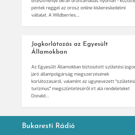
létesítménye ukrán dróntámadás nyomán - közölt
péntek reggel az orosz online kiskereskedelmi
vállalat. A Wildberries…
Jogkorlátozás az Egyesült
Államokban
Az Egyesült Államokban biztosított születési jogo
járó állampolgárság megszerzésének
korlátozásáról, valamint az úgynevezett "születés
turizmus" megszüntetésérõl írt alá rendeleteket
Donald…
Bukaresti Rádió