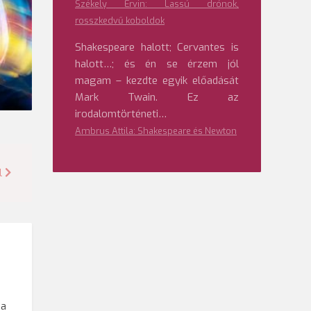
Székely Ervin: Lassú drónok,
rosszkedvű koboldok
Shakespeare halott; Cervantes is
halott…; és én se érzem jól
magam – kezdte egyik előadását
Mark Twain. Ez az
irodalomtörténeti…
Ambrus Attila: Shakespeare és Newton
l
 a