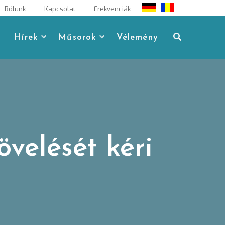
Rólunk
Kapcsolat
Frekvenciák
Hírek
Műsorok
Vélemény
velését kéri