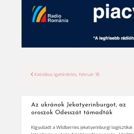
Bejegyzés
Katolikus igehirdetés, február 18.
navigáció
Az ukránok Jekatyerinburgot, az
oroszok Odesszát támadták
Kigyulladt a Wildberries jekatyerinburgi logisztikai