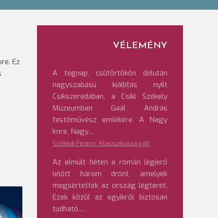
VÉLEMÉNY
re. Ez
A tegnap, csütörtökön délután
s
nagyszabású kiállítás nyílt
Csíkszeredában, a Csíki Székely
Múzeumban Gaál András
festőművész emlékére. A Nagy
Imre, Nagy…
Székedi Ferenc: Klasszikussá vált
Az elmúlt héten a román légierő
lelőtt három drónt, amelyek
megsértették az ország légterét.
Ezek közül az egyikről biztosan
tudható,…