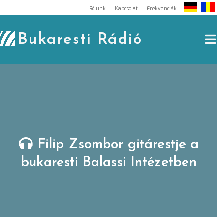
Skip
Rólunk
Kapcsolat
Frekvenciák
to
content
Bukaresti Rádió
Filip Zsombor gitárestje a
bukaresti Balassi Intézetben