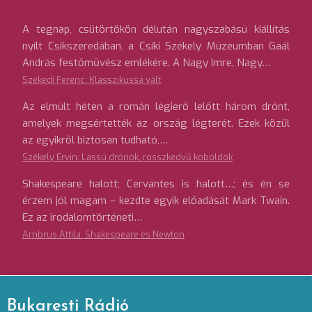
A tegnap, csütörtökön délután nagyszabású kiállítás
nyílt Csíkszeredában, a Csíki Székely Múzeumban Gaál
András festőművész emlékére. A Nagy Imre, Nagy…
Székedi Ferenc: Klasszikussá vált
Az elmúlt héten a román légierő lelőtt három drónt,
amelyek megsértették az ország légterét. Ezek közül
az egyikről biztosan tudható,…
Székely Ervin: Lassú drónok, rosszkedvű koboldok
Shakespeare halott; Cervantes is halott…; és én se
érzem jól magam – kezdte egyik előadását Mark Twain.
Ez az irodalomtörténeti…
Ambrus Attila: Shakespeare és Newton
Bukaresti Rádió