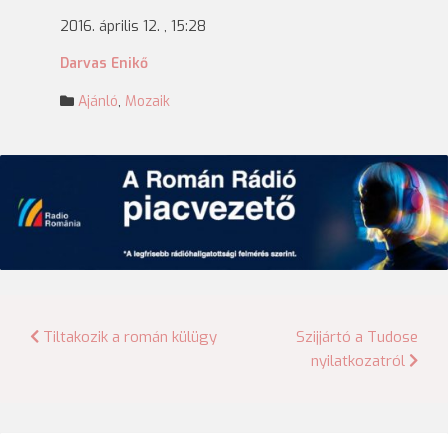
2016. április 12. , 15:28
Darvas Enikő
Ajánló
,
Mozaik
Bejegyzés
Tiltakozik a román külügy
Szijjártó a Tudose
nyilatkozatról
navigáció