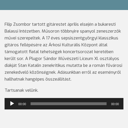
Filip Zsombor tartott gitárestet április elsején a bukaresti
Balassi Intézetben. Műsoron többnyire spanyol zeneszerzők
művei szerepeltek. A 17 éves sepsiszentgyörgyi klasszikus
gitáros fellépésére az Árkosi Kulturális Központ által
támogatott fiatal tehetségek koncertsorozat keretében
került sor. A Plugor Sándor Művészeti Líceum XI. osztályos
diákját Stan Katalin zenekritikus mutatta be a román fővárosi
zenekedvelő közönségnek. Adásunkban erről az eseményről
hallhatnak hangépes összeállítást.
Tartsanak velünk.
Audió
00:00
00:00
lejátszó